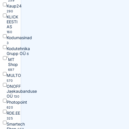
259
Kaup24
290
KLICK
EESTI
AS
160
Kodumasinad
3
Kodutehnika
Grupp OÜ
6
MT
Shop
697
MULTO
570
ONOFF
Jaekaubanduse
OÜ
130
Photopoint
620
RDE.EE
325
Smartech
Shop