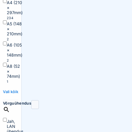
A4 (210
×
297mm)
234
A5 (148
×
210mm)
2
A6 (105
×
148mm)
2
A8 (52
×
74mm)
1
Vali kõik
Võrguühendus
Jah,
LAN
ühendus