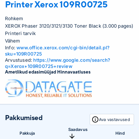
Printer Xerox
109R00725
Rohkem
XEROX Phaser 3120/3121/3130 Toner Black (3.000 pages)
Printeri tarvik
Vähem
Info:
www.office.xerox.com/cgi-bin/detail.pl?
sku=109R00725
Arvustused:
https://www.google.com/search?
q=Xerox+109R00725+review
Ametlikud edasimüüjad Hinnavaatluses
Pakkumised
Ava vastavused
Saadavus
Pakkuja
Hind