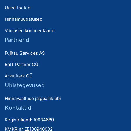
Uued tooted
Hinnamuudatused
Viimased kommentaarid
Partnerid
Fujitsu Services AS
BaIT Partner OÜ
Arvutitark OÜ
Ühistegevused
Hinnavaatluse jalgpalliklubi
Kontaktid
Registrikood: 10934689
KMKR nr EE100940002