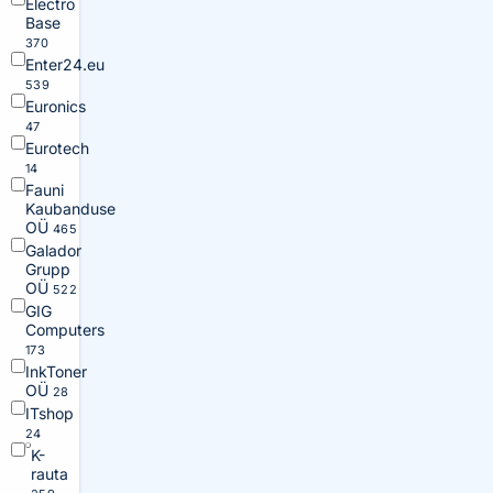
Electro
Base
370
Enter24.eu
539
Euronics
47
Eurotech
14
Fauni
Kaubanduse
OÜ
465
Galador
Grupp
OÜ
522
GIG
Computers
173
InkToner
OÜ
28
ITshop
24
K-
rauta