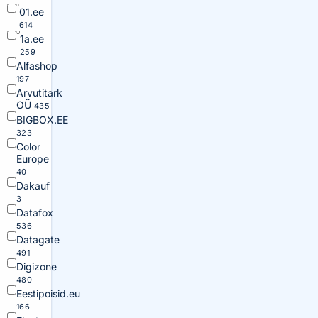
01.ee
614
1a.ee
259
Alfashop
197
Arvutitark
OÜ
435
BIGBOX.EE
323
Color
Europe
40
Dakauf
3
Datafox
536
Datagate
491
Digizone
480
Eestipoisid.eu
166