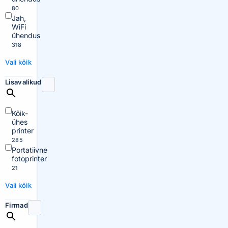
80
Jah,
WiFi
ühendus
318
Vali kõik
Lisavalikud
Kõik-
ühes
printer
285
Portatiivne
fotoprinter
21
Vali kõik
Firmad