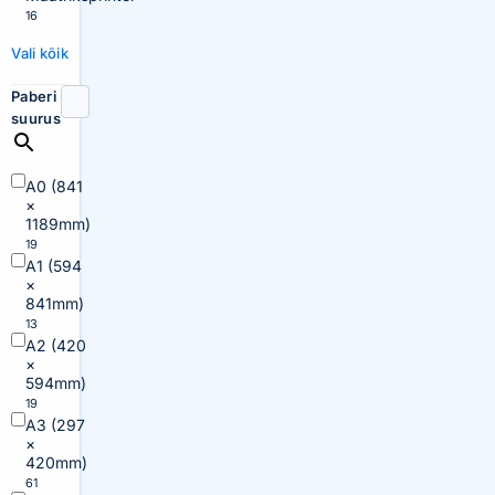
16
Vali kõik
Paberi
suurus
A0 (841
×
1189mm)
19
A1 (594
×
841mm)
13
A2 (420
×
594mm)
19
A3 (297
×
420mm)
61