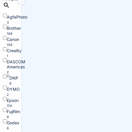
AgfaPhoto
3
Brother
148
Canon
138
Creality
1
DASCOM
Americas
2
DNP
6
DYMO
2
Epson
174
Fujifilm
9
Godex
6