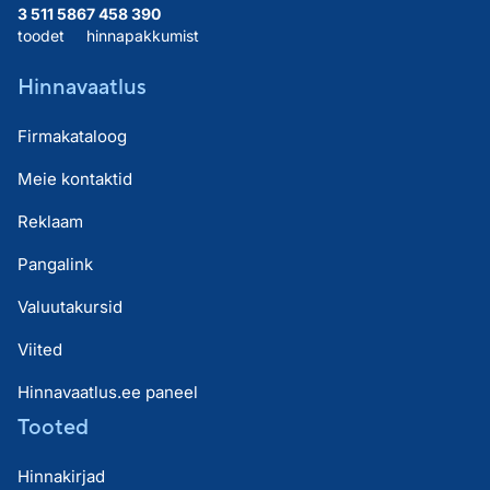
3 511 586
7 458 390
toodet
hinnapakkumist
Hinnavaatlus
Firmakataloog
Meie kontaktid
Reklaam
Pangalink
Valuutakursid
Viited
Hinnavaatlus.ee paneel
Tooted
Hinnakirjad