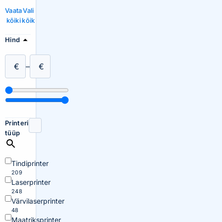
Vaata
Vali
kõiki
kõik
Hind
€
–
€
Printeri
tüüp
Tindiprinter
209
Laserprinter
248
Värvilaserprinter
48
Maatriksprinter