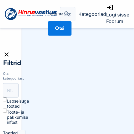
Kategooriad
Täpsusta
Logi sisse
Foorum
Otsi
Filtrid
Otsi
kategooriast
Laoseisuga
tooted
Toote- ja
pakkumise
infost
Tootjad