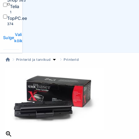
563
Telia
1
TopPC.ee
374
Vali
Sulge
kõik
Printerid ja tarvikud
Printerid