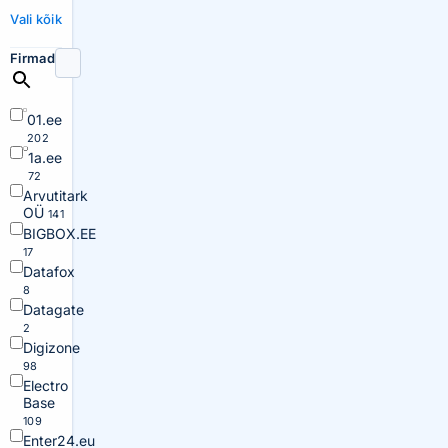
Vali kõik
Firmad
01.ee
202
1a.ee
72
Arvutitark
OÜ
141
BIGBOX.EE
17
Datafox
8
Datagate
2
Digizone
98
Electro
Base
109
Enter24.eu