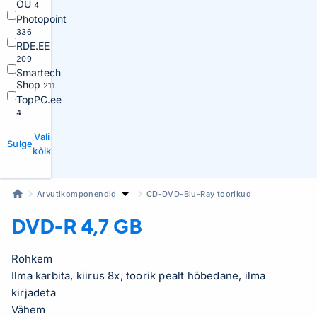
OÜ
4
Photopoint
336
RDE.EE
209
Smartech
Shop
211
TopPC.ee
4
Vali
Sulge
kõik
Arvutikomponendid
CD-DVD-Blu-Ray toorikud
DVD-R
4,7 GB
Rohkem
Ilma karbita, kiirus 8x, toorik pealt hõbedane, ilma
kirjadeta
Vähem