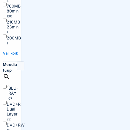
2
700MB
80min
130
210MB
23min
1
200MB
1
Vali kõik
Meedia
tüüp
BLU-
RAY
67
DVD+R
Dual
Layer
22
DVD+RW