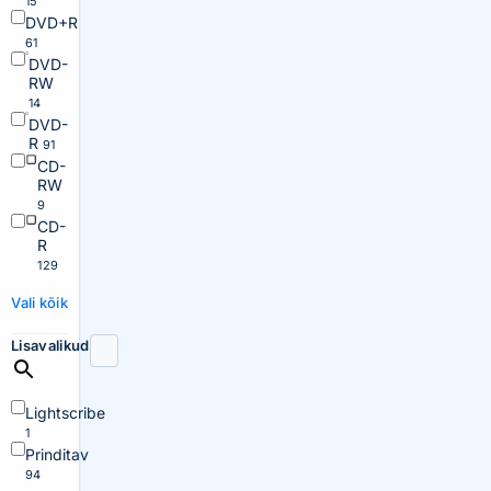
15
DVD+R
61
DVD-
RW
14
DVD-
R
91
CD-
RW
9
CD-
R
129
Vali kõik
Lisavalikud
Lightscribe
1
Prinditav
94