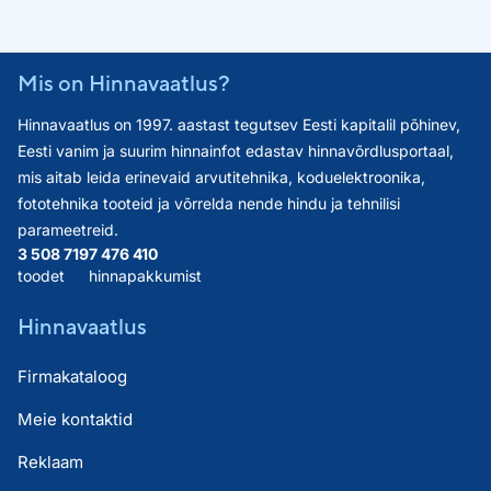
Mis on Hinnavaatlus?
Hinnavaatlus on 1997. aastast tegutsev Eesti kapitalil põhinev,
Eesti vanim ja suurim hinnainfot edastav hinnavõrdlusportaal,
mis aitab leida erinevaid arvutitehnika, koduelektroonika,
fototehnika tooteid ja võrrelda nende hindu ja tehnilisi
parameetreid.
3 508 719
7 476 410
toodet
hinnapakkumist
Hinnavaatlus
Firmakataloog
Meie kontaktid
Reklaam