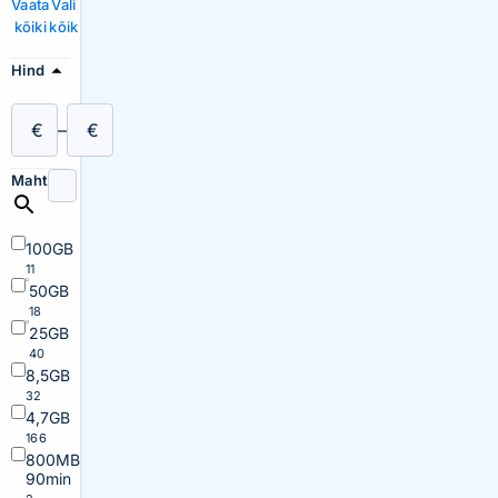
Vaata
Vali
kõiki
kõik
Hind
€
–
€
Maht
100GB
11
50GB
18
25GB
40
8,5GB
32
4,7GB
166
800MB
90min