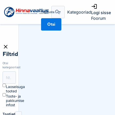
Kategooriad
Täpsusta
Logi sisse
Foorum
Otsi
Filtrid
Otsi
kategooriast
Laoseisuga
tooted
Toote- ja
pakkumise
infost
Tootjad