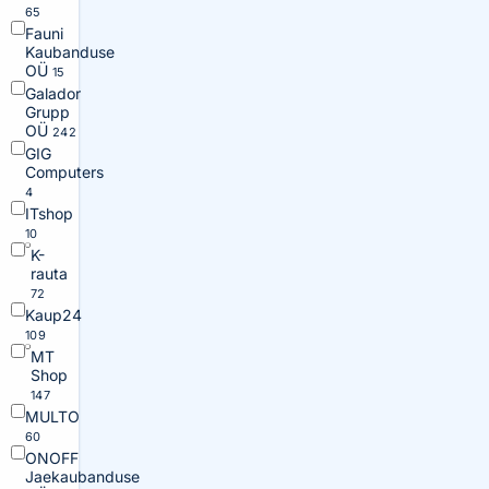
65
Fauni
Kaubanduse
OÜ
15
Galador
Grupp
OÜ
242
GIG
Computers
4
ITshop
10
K-
rauta
72
Kaup24
109
MT
Shop
147
MULTO
60
ONOFF
Jaekaubanduse