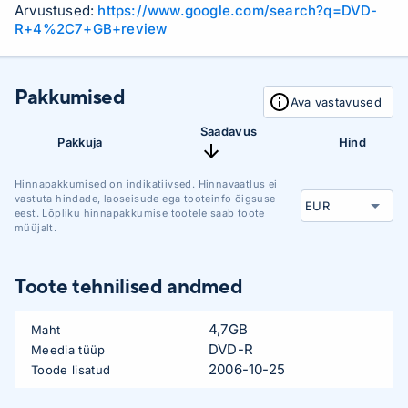
Arvustused:
https://www.google.com/search?q=DVD-
R+4%2C7+GB+review
Pakkumised
Ava vastavused
Saadavus
Pakkuja
Hind
Hinnapakkumised on indikatiivsed. Hinnavaatlus ei
vastuta hindade, laoseisude ega tooteinfo õigsuse
eest. Lõpliku hinnapakkumise tootele saab toote
müüjalt.
Toote tehnilised andmed
4,7GB
Maht
DVD-R
Meedia tüüp
2006-10-25
Toode lisatud