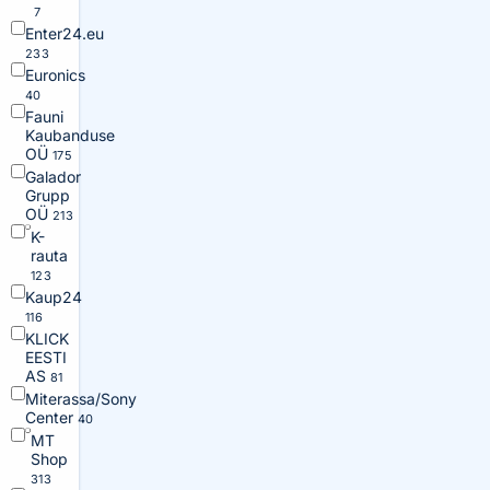
7
Enter24.eu
233
Euronics
40
Fauni
Kaubanduse
OÜ
175
Galador
Grupp
OÜ
213
K-
rauta
123
Kaup24
116
KLICK
EESTI
AS
81
Miterassa/Sony
Center
40
MT
Shop
313