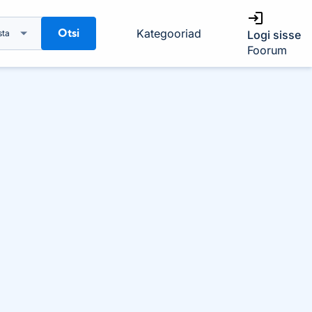
Otsi
Kategooriad
sta
Logi sisse
Foorum