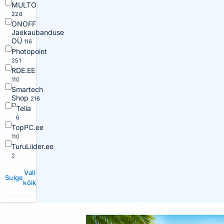
MULTO
228
ONOFF
Jaekaubanduse
OÜ
116
Photopoint
251
RDE.EE
110
Smartech
Shop
216
Telia
6
TopPC.ee
110
TuruLiider.ee
2
Vali
Sulge
kõik