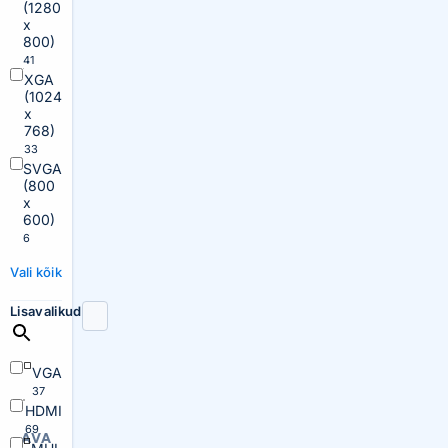
(1280
x
800)
41
XGA
(1024
x
768)
33
SVGA
(800
x
600)
6
Vali kõik
Lisavalikud
VGA
37
HDMI
69
AVA