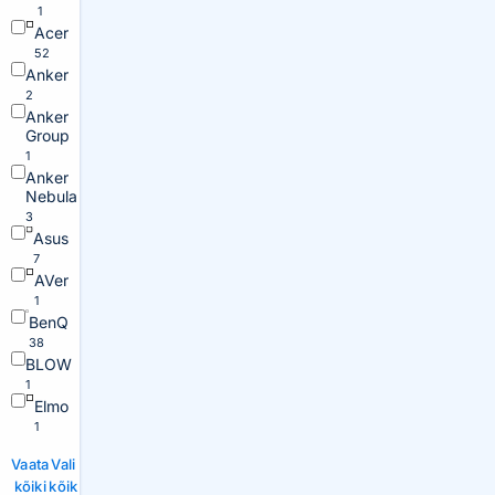
1
Acer
52
Anker
2
Anker
Group
1
Anker
Nebula
3
Asus
7
AVer
1
BenQ
38
BLOW
1
Elmo
1
Vaata
Vali
kõiki
kõik