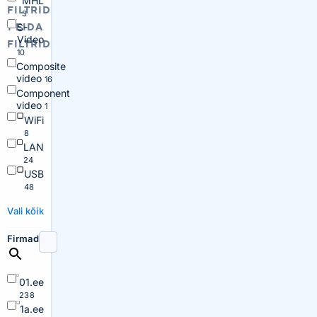
MHL
FILTRID
3
PEIDA
S-
Video
FILTRID
10
Composite
video
16
Component
video
1
WiFi
8
LAN
24
USB
48
Vali kõik
Firmad
01.ee
238
1a.ee