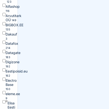
123
Alfashop
116
Arvutitark
OÜ
149
BIGBOX.EE
135
Dakauf
3
Datafox
214
Datagate
183
Digizone
192
Eestipoisid.eu
162
Electro
Base
150
eleme.ee
9
Elisa
Eesti