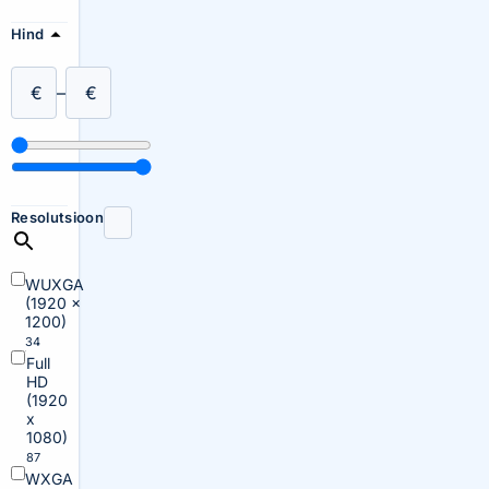
Hind
€
–
€
Resolutsioon
WUXGA
(1920 x
1200)
34
Full
HD
(1920
x
1080)
87
WXGA