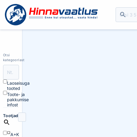
Otsi
kategooriast
Laoseisuga
tooted
Toote- ja
pakkumise
infost
Tootjad
A+K