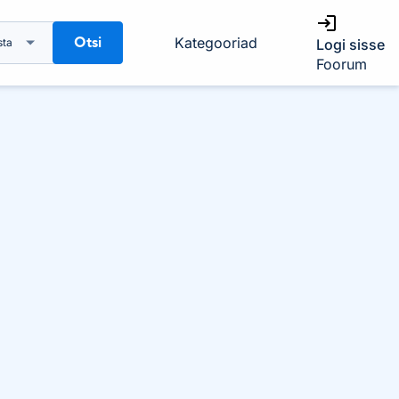
Otsi
Kategooriad
sta
Logi sisse
Foorum