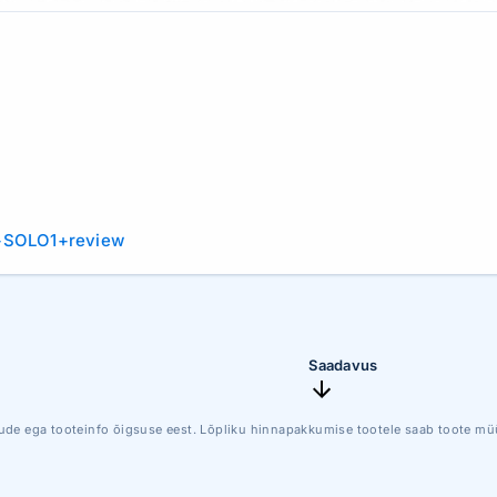
b+SOLO1+review
Saadavus
ude ega tooteinfo õigsuse eest. Lõpliku hinnapakkumise tootele saab toote müü