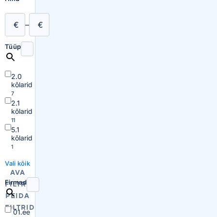
€
–
€
Tüüp
2.0
kõlarid
7
2.1
kõlarid
11
5.1
kõlarid
1
Vali kõik
AVA
Firmad
FILTRID
PEIDA
FILTRID
01.ee