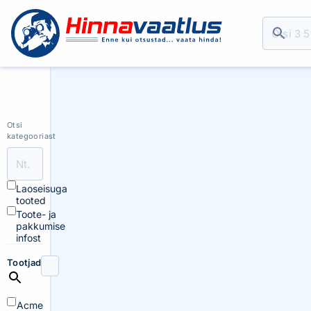
Otsi
kategooriast
Laoseisuga
tooted
Toote- ja
pakkumise
infost
Tootjad
Acme