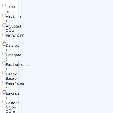
6
1a.ee
6
Airvitamin
1
Arvutitark
OÜ
3
BIGBOX.EE
4
Datafox
10
Datagate
2
Eestipoisid.eu
1
Electro
Base
9
Enter24.eu
6
Euronics
1
Galador
Grupp
OÜ
10