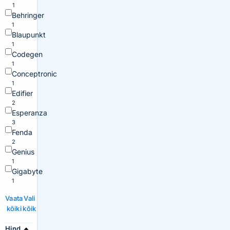
1
Behringer
1
Blaupunkt
1
Codegen
1
Conceptronic
1
Edifier
2
Esperanza
3
Fenda
2
Genius
1
Gigabyte
1
Vaata
Vali
kõiki
kõik
Hind