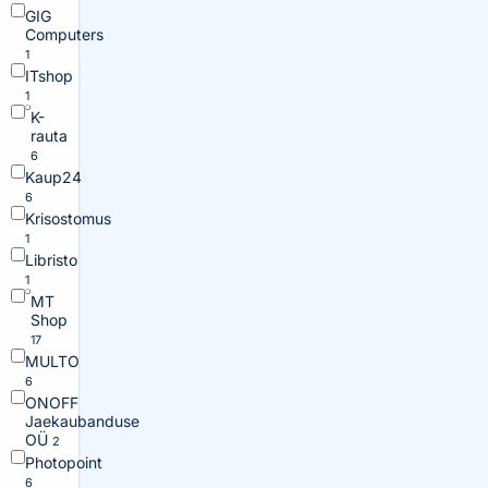
GIG
Computers
1
ITshop
1
K-
rauta
6
Kaup24
6
Krisostomus
1
Libristo
1
MT
Shop
17
MULTO
6
ONOFF
Jaekaubanduse
OÜ
2
Photopoint
6