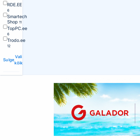
RDE.EE
6
Smartech
Shop
11
TopPC.ee
6
Trodo.ee
12
Vali
Sulge
kõik