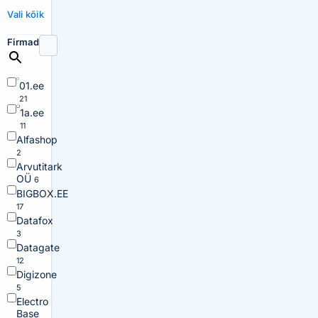
Vali kõik
Firmad
01.ee
21
1a.ee
11
Alfashop
2
Arvutitark
OÜ
6
BIGBOX.EE
17
Datafox
3
Datagate
12
Digizone
5
Electro
Base