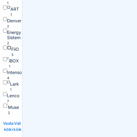
1
ART
1
Denver
2
Energy
Sistem
2
FiiO
3
iBOX
1
Intenso
4
Lark
1
Lenco
7
Muse
2
Vaata
Vali
kõiki
kõik