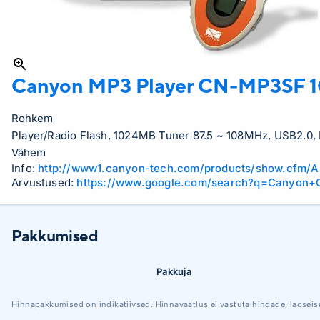
Canyon MP3 Player
CN-MP3SF 
Rohkem
Player/Radio Flash, 1024MB Tuner 87.5 ~ 108MHz, USB2.0, B
Vähem
Info:
http://www1.canyon-tech.com/products/show.cfm/
Arvustused:
https://www.google.com/search?q=Canyon
Pakkumised
Pakkuja
Hinnapakkumised on indikatiivsed. Hinnavaatlus ei vastuta hindade, laoseis