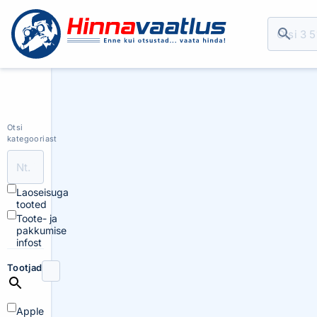
Otsi
kategooriast
Laoseisuga
tooted
Toote- ja
pakkumise
infost
Tootjad
Apple