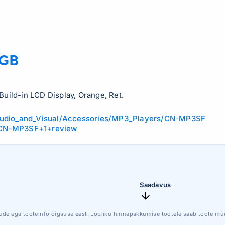
1GB
uild-in LCD Display, Orange, Ret.
Audio_and_Visual/Accessories/MP3_Players/CN-MP3SF
+CN-MP3SF+1+review
Saadavus
ude ega tooteinfo õigsuse eest. Lõpliku hinnapakkumise tootele saab toote müü