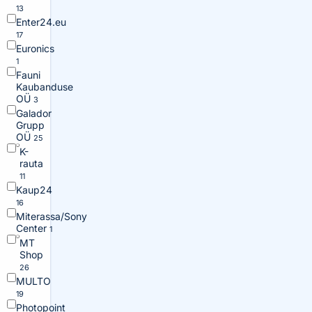
13
Enter24.eu
17
Euronics
1
Fauni
Kaubanduse
OÜ
3
Galador
Grupp
OÜ
25
K-
rauta
11
Kaup24
16
Miterassa/Sony
Center
1
MT
Shop
26
MULTO
19
Photopoint