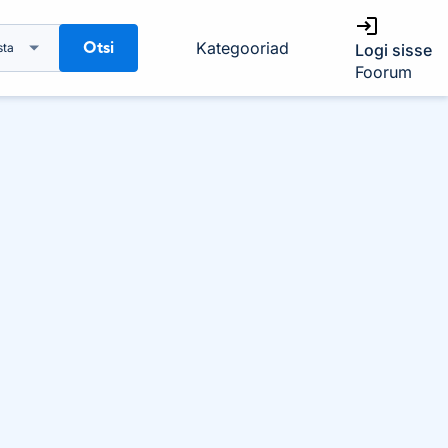
Otsi
Kategooriad
sta
Logi sisse
Foorum