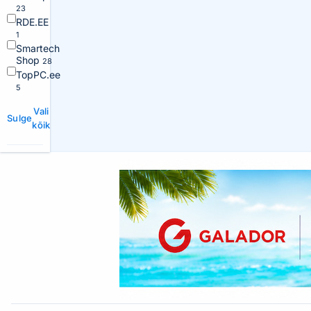
23
RDE.EE
1
Smartech
Shop
28
TopPC.ee
5
Vali
Sulge
kõik