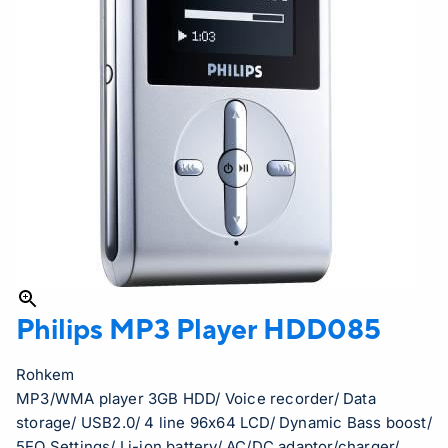
Philips MP3 Player
HDD085
Rohkem
MP3/WMA player 3GB HDD/ Voice recorder/ Data
storage/ USB2.0/ 4 line 96x64 LCD/ Dynamic Bass boost/
5EQ Settings/ Li-ion battery/ AC/DC adaptor/charger/