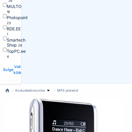
26
MULTO
18
Photopoint
23
RDE.EE
1
Smartech
Shop
28
TopPC.ee
4
Vali
Sulge
kõik
Koduelektroonika
MP3 pleierid