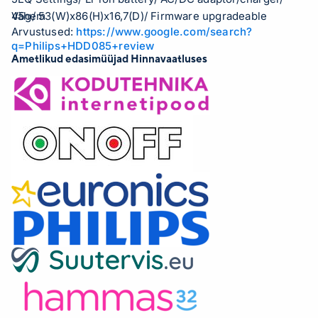
45g/ 53(W)x86(H)x16,7(D)/ Firmware upgradeable
Vähem
Arvustused:
https://www.google.com/search?
q=Philips+HDD085+review
Ametlikud edasimüüjad Hinnavaatluses