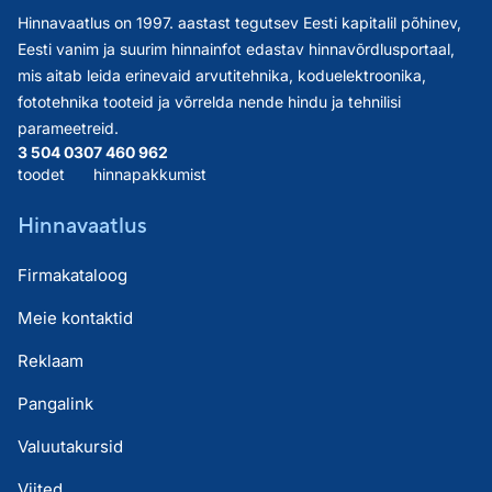
Hinnavaatlus on 1997. aastast tegutsev Eesti kapitalil põhinev,
Eesti vanim ja suurim hinnainfot edastav hinnavõrdlusportaal,
mis aitab leida erinevaid arvutitehnika, koduelektroonika,
fototehnika tooteid ja võrrelda nende hindu ja tehnilisi
parameetreid.
3 504 030
7 460 962
toodet
hinnapakkumist
Hinnavaatlus
Firmakataloog
Meie kontaktid
Reklaam
Pangalink
Valuutakursid
Viited