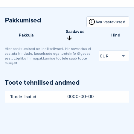
Pakkumised
Ava vastavused
Saadavus
Pakkuja
Hind
Hinnapakkumised on indikatiivsed. Hinnavaatlus ei
vastuta hindade, laoseisude ega tooteinfo õigsuse
eest. Lõpliku hinnapakkumise tootele saab toote
müüjalt.
Toote tehnilised andmed
0000-00-00
Toode lisatud