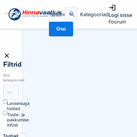
Kategooriad
Täpsusta
Logi sisse
Foorum
Otsi
Filtrid
Otsi
kategooriast
Laoseisuga
tooted
Toote- ja
pakkumise
infost
Tootjad