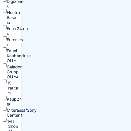
Digizone
5
Electro
Base
13
Enter24.eu
17
Euronics
1
Fauni
Kaubanduse
OÜ
2
Galador
Grupp
OÜ
24
K-
rauta
11
Kaup24
16
Miterassa/Sony
Center
1
MT
Shop