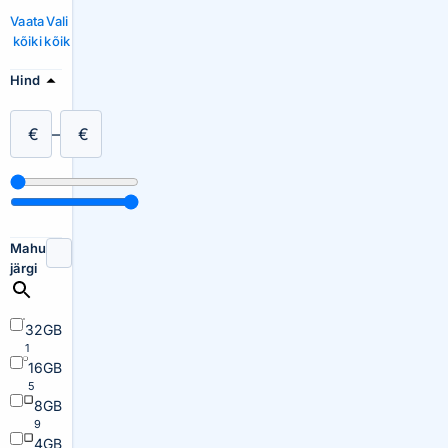
Vaata
Vali
kõiki
kõik
Hind
€
–
€
Mahu
järgi
32GB
1
16GB
5
8GB
9
4GB