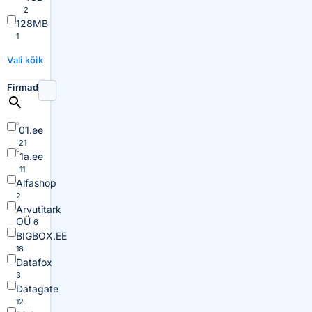
2
128MB
1
Vali kõik
Firmad
01.ee
21
1a.ee
11
Alfashop
2
Arvutitark
OÜ
6
BIGBOX.EE
18
Datafox
3
Datagate
12