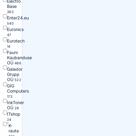
Electro
Base
363
Enter24.eu
540
Euronics
47
Eurotech
14
Fauni
Kaubanduse
OÜ
466
Galador
Grupp
OÜ
522
GIG
Computers
173
InkToner
OÜ
28
ITshop
24
K-
rauta