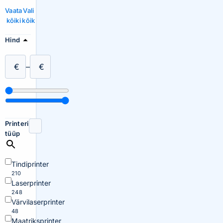
Vaata
Vali
kõiki
kõik
Hind
€
–
€
Printeri
tüüp
Tindiprinter
210
Laserprinter
248
Värvilaserprinter
48
Maatriksprinter