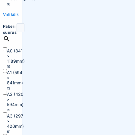
16
Vali kõik
Paberi
suurus
A0 (841
×
1189mm)
19
A1 (594
×
841mm)
13
A2 (420
×
594mm)
19
A3 (297
×
420mm)
61