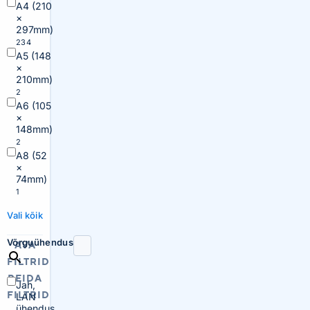
A4 (210
×
297mm)
234
A5 (148
×
210mm)
2
A6 (105
×
148mm)
2
A8 (52
×
74mm)
1
Vali kõik
Võrguühendus
AVA
FILTRID
PEIDA
Jah,
FILTRID
LAN
ühendus