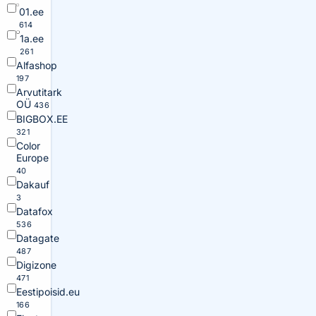
01.ee
614
1a.ee
261
Alfashop
197
Arvutitark
OÜ
436
BIGBOX.EE
321
Color
Europe
40
Dakauf
3
Datafox
536
Datagate
487
Digizone
471
Eestipoisid.eu
166