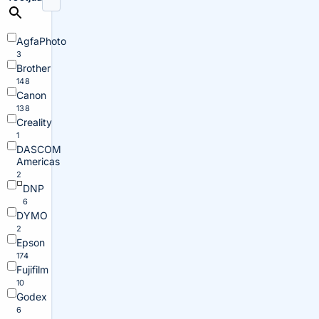
AgfaPhoto
3
Brother
148
Canon
138
Creality
1
DASCOM
Americas
2
DNP
6
DYMO
2
Epson
174
Fujifilm
10
Godex
6