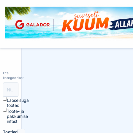
Otsi
kategooriast
Laoseisuga
tooted
Toote- ja
pakkumise
infost
Tootjad