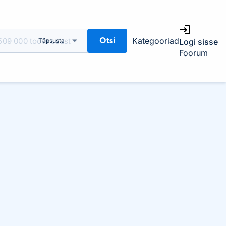
Otsi
Kategooriad
Täpsusta
Logi sisse
Foorum