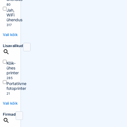
80
Jah,
WiFi
ühendus
317
Vali kõik
Lisavalikud
Kõik-
ühes
printer
285
Portatiivne
fotoprinter
21
Vali kõik
Firmad