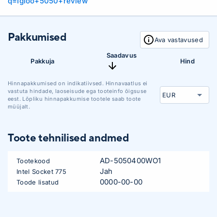
q=Igloo+5050+review
Pakkumised
Ava vastavused
Saadavus
Pakkuja
Hind
Hinnapakkumised on indikatiivsed. Hinnavaatlus ei
vastuta hindade, laoseisude ega tooteinfo õigsuse
eest. Lõpliku hinnapakkumise tootele saab toote
müüjalt.
Toote tehnilised andmed
AD-5050400WO1
Tootekood
Jah
Intel Socket 775
0000-00-00
Toode lisatud