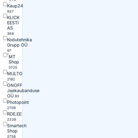
Kaup24
937
KLICK
EESTI
AS
368
Kodutehnika
Grupp OÜ
97
MT
Shop
3725
MULTO
2182
ONOFF
Jaekaubanduse
OÜ
93
Photopoint
2709
RDE.EE
2339
Smartech
Shop
2758