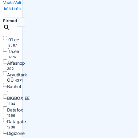
Vaata
Vali
kõiki
kõik
Firmad
01.ee
2587
1a.ee
1776
Alfashop
392
Arvutitark
OÜ
4371
Bauhof
1
BIGBOX.EE
1204
Datafox
1966
Datagate
1206
Digizone