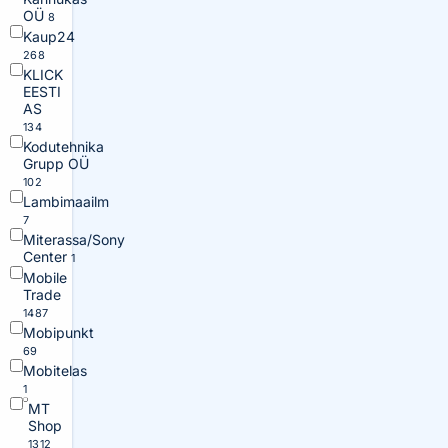
OÜ
8
Kaup24
268
KLICK
EESTI
AS
134
Kodutehnika
Grupp OÜ
102
Lambimaailm
7
Miterassa/Sony
Center
1
Mobile
Trade
1487
Mobipunkt
69
Mobitelas
1
MT
Shop
1312