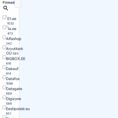
Firmad
01.ee
1032
1a.ee
473
Alfashop
242
Arvutitark
OÜ
580
BIGBOX.EE
616
Dakauf
614
Datafox
1068
Datagate
689
Digizone
588
Eestipoisid.eu
651