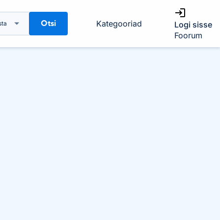
Otsi
Kategooriad
sta
Logi sisse
Foorum