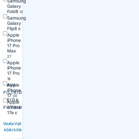
Samsung
Galaxy
Fold8
12
Samsung
Galaxy
Flip8
8
Apple
iPhone
17 Pro
Max
27
Apple
iPhone
17 Pro
18
Apple
AVA
iPhone
FILTRID
17
20
PEIDA
Apple
iPhone
FILTRID
17e
6
Vaata
Vali
kõiki
kõik