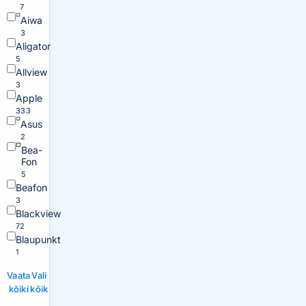
7
Aiwa
3
Aligator
5
Allview
3
Apple
333
Asus
2
Bea-
Fon
5
Beafon
3
Blackview
72
Blaupunkt
1
Vaata
Vali
kõiki
kõik