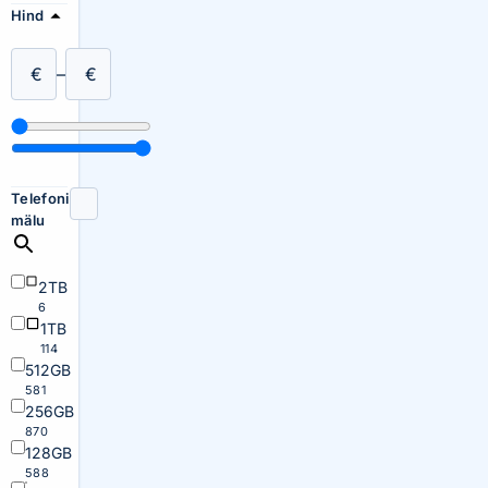
Hind
€
–
€
Telefoni
mälu
2TB
6
1TB
114
512GB
581
256GB
870
128GB
588