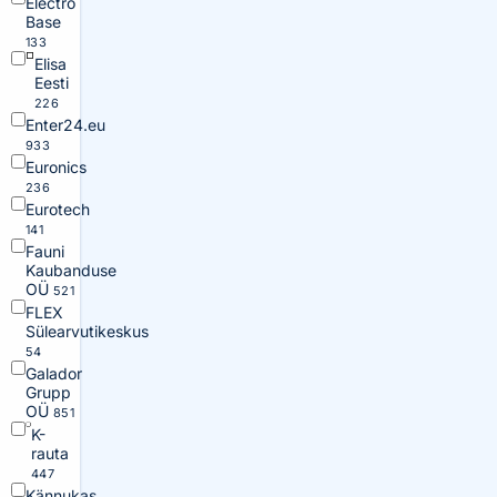
Electro
Base
133
Elisa
Eesti
226
Enter24.eu
933
Euronics
236
Eurotech
141
Fauni
Kaubanduse
OÜ
521
FLEX
Sülearvutikeskus
54
Galador
Grupp
OÜ
851
K-
rauta
447
Kännukas