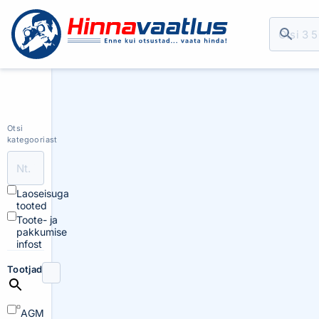
Otsi
kategooriast
Laoseisuga
tooted
Toote- ja
pakkumise
infost
Tootjad
AGM