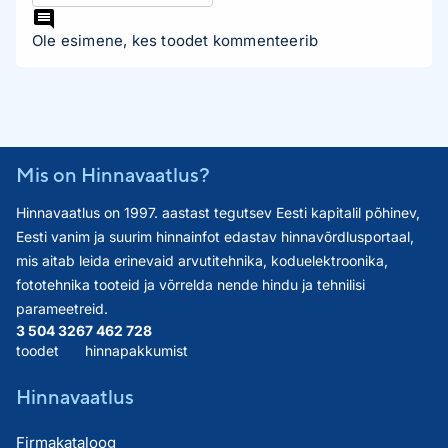
Ole esimene, kes toodet kommenteerib
Mis on Hinnavaatlus?
Hinnavaatlus on 1997. aastast tegutsev Eesti kapitalil põhinev,
Eesti vanim ja suurim hinnainfot edastav hinnavõrdlusportaal,
mis aitab leida erinevaid arvutitehnika, koduelektroonika,
fototehnika tooteid ja võrrelda nende hindu ja tehnilisi
parameetreid.
3 504 326
7 462 728
toodet
hinnapakkumist
Hinnavaatlus
Firmakataloog