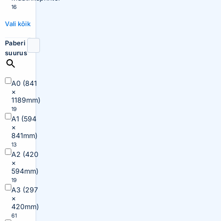
16
Vali kõik
Paberi
suurus
A0 (841
×
1189mm)
19
A1 (594
×
841mm)
13
A2 (420
×
594mm)
19
A3 (297
×
420mm)
61