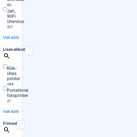
80
Jah,
WiFi
ühendus
317
Vali kõik
Lisavalikud
Kõik-
ühes
printer
286
Portatiivne
fotoprinter
21
Vali kõik
Firmad