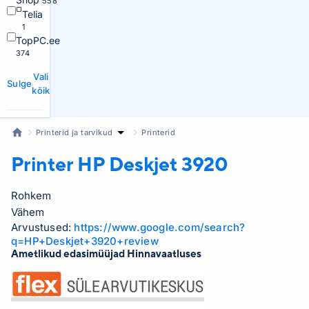
558
Telia
1
TopPC.ee
374
Vali
Sulge
kõik
Printerid ja tarvikud
Printerid
Printer HP
Deskjet 3920
Rohkem
Vähem
Arvustused:
https://www.google.com/search?
q=HP+Deskjet+3920+review
Ametlikud edasimüüjad Hinnavaatluses