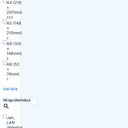
A4 (210
×
297mm)
233
A5 (148
×
210mm)
2
A6 (105
×
148mm)
2
A8 (52
×
74mm)
1
Vali kõik
Võrguühendus
Jah,
LAN
ühendus