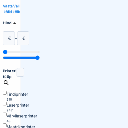
Vaata
Vali
kõiki
kõik
Hind
€
–
€
Printeri
tüüp
Tindiprinter
210
Laserprinter
247
Värvilaserprinter
48
Maatriksprinter