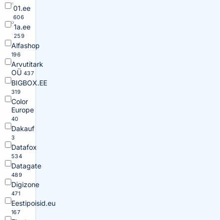
01.ee
606
1a.ee
259
Alfashop
196
Arvutitark
OÜ
437
BIGBOX.EE
319
Color
Europe
40
Dakauf
3
Datafox
534
Datagate
489
Digizone
471
Eestipoisid.eu
167