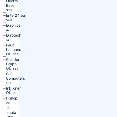
Electro
Base
363
Enter24.eu
540
Euronics
47
Eurotech
14
Fauni
Kaubanduse
OÜ
466
Galador
Grupp
OÜ
522
GIG
Computers
173
InkToner
OÜ
29
ITshop
24
K-
rauta