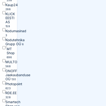
258
Kaup24
266
KLICK
EESTI
AS
159
Kodumasinad
3
Kodutehnika
Grupp OÜ
6
MT
Shop
696
MULTO
568
ONOFF
Jaekaubanduse
OÜ
130
Photopoint
623
RDE.EE
328
Smartech
Shop