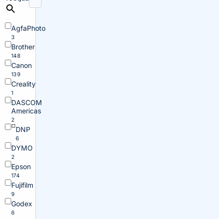
AgfaPhoto
3
Brother
148
Canon
139
Creality
1
DASCOM
Americas
2
DNP
6
DYMO
2
Epson
174
Fujifilm
9
Godex
6