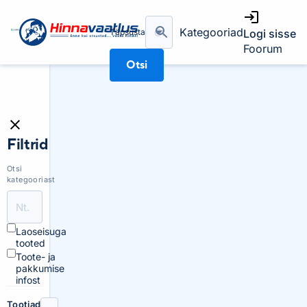
Kategooriad
Täpsusta
Logi sisse
Foorum
Otsi
Filtrid
Otsi
kategooriast
Laoseisuga
tooted
Toote- ja
pakkumise
infost
Tootjad