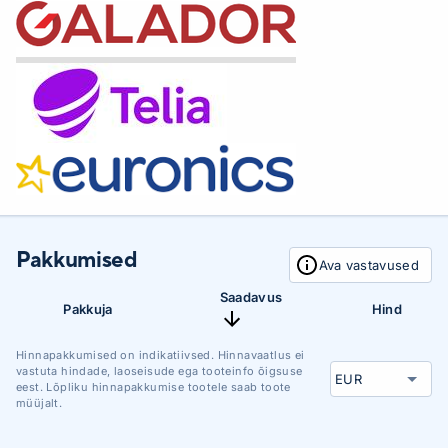
Pakkumised
Ava vastavused
Saadavus
Pakkuja
Hind
Hinnapakkumised on indikatiivsed. Hinnavaatlus ei
vastuta hindade, laoseisude ega tooteinfo õigsuse
eest. Lõpliku hinnapakkumise tootele saab toote
müüjalt.