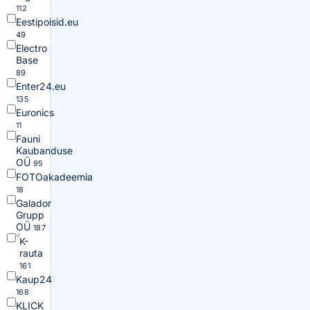
112
Eestipoisid.eu
49
Electro
Base
89
Enter24.eu
135
Euronics
11
Fauni
Kaubanduse
OÜ
95
FOTOakadeemia
18
Galador
Grupp
OÜ
187
K-
rauta
161
Kaup24
168
KLICK