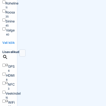
Roheline
11
Roosa
35
Sinine
45
Valge
40
Vali kõik
Lisavalikud
GPS
6
HDMI
8
NFC
3
Veekindel
15
WiFi