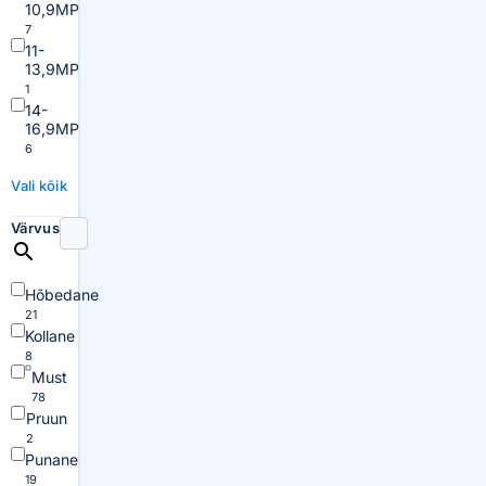
10,9MP
7
11-
13,9MP
1
14-
16,9MP
6
Vali kõik
Värvus
Hõbedane
21
Kollane
8
Must
78
Pruun
2
Punane
19