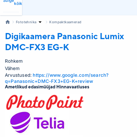
Sulge
kõik
Fototehnika
Kompaktkaamerad
Digikaamera Panasonic Lumix
DMC-FX3 EG-K
Rohkem
Vähem
Arvustused:
https://www.google.com/search?
q=Panasonic+DMC-FX3+EG-K+review
Ametlikud edasimüüjad Hinnavaatluses