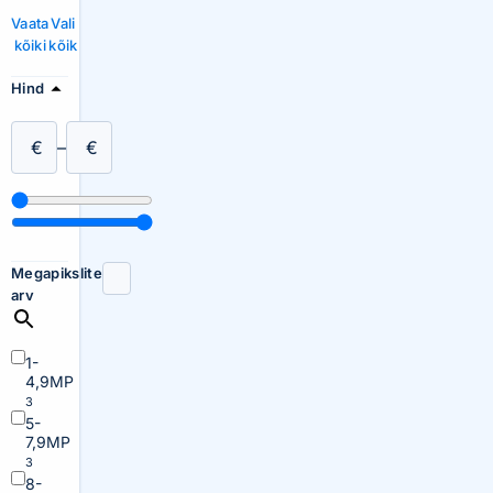
Vaata
Vali
kõiki
kõik
Hind
€
–
€
Megapikslite
arv
1-
4,9MP
3
5-
7,9MP
3
8-