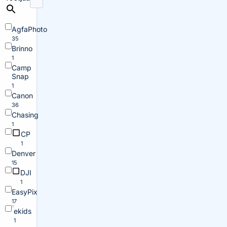
AgfaPhoto
35
Brinno
1
Camp
Snap
1
Canon
36
Chasing
1
CP
1
Denver
15
DJI
1
EasyPix
17
ekids
1