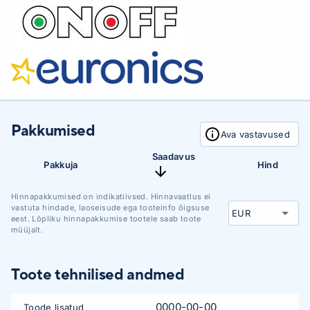
Pakkumised
Ava vastavused
Saadavus
Pakkuja
Hind
Hinnapakkumised on indikatiivsed. Hinnavaatlus ei
vastuta hindade, laoseisude ega tooteinfo õigsuse
eest. Lõpliku hinnapakkumise tootele saab toote
müüjalt.
Toote tehnilised andmed
0000-00-00
Toode lisatud