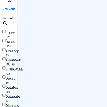
22
Vali kõik
Firmad
01.ee
161
1a.ee
161
Alfashop
53
Arvutitark
OÜ
85
BIGBOX.EE
102
Dakauf
26
Datafox
149
Datagate
37
Digizone