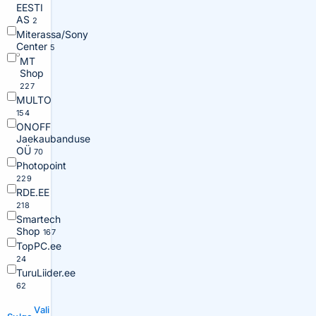
EESTI
AS
2
Miterassa/Sony
Center
5
MT
Shop
227
MULTO
154
ONOFF
Jaekaubanduse
OÜ
70
Photopoint
229
RDE.EE
218
Smartech
Shop
167
TopPC.ee
24
TuruLiider.ee
62
Vali