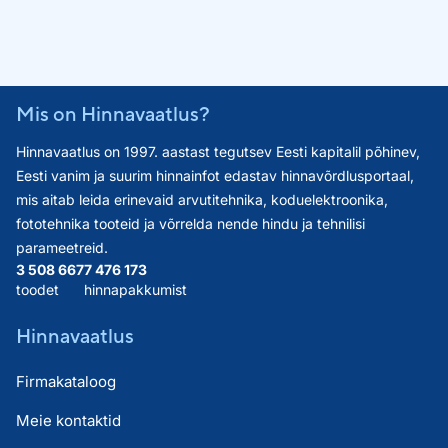
Mis on Hinnavaatlus?
Hinnavaatlus on 1997. aastast tegutsev Eesti kapitalil põhinev,
Eesti vanim ja suurim hinnainfot edastav hinnavõrdlusportaal,
mis aitab leida erinevaid arvutitehnika, koduelektroonika,
fototehnika tooteid ja võrrelda nende hindu ja tehnilisi
parameetreid.
3 508 667
7 476 173
toodet
hinnapakkumist
Hinnavaatlus
Firmakataloog
Meie kontaktid