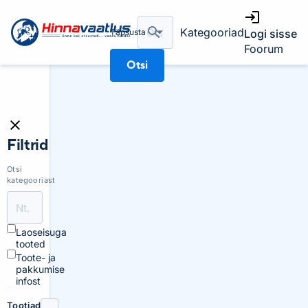
Kategooriad
Täpsusta
Logi sisse
Foorum
Otsi
Filtrid
Otsi
kategooriast
Laoseisuga
tooted
Toote- ja
pakkumise
infost
Tootjad