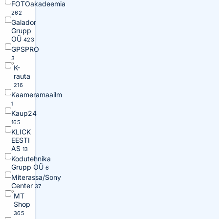
FOTOakadeemia
262
Galador
Grupp
OÜ
423
GPSPRO
3
K-
rauta
216
Kaameramaailm
1
Kaup24
165
KLICK
EESTI
AS
13
Kodutehnika
Grupp OÜ
6
Miterassa/Sony
Center
37
MT
Shop
365