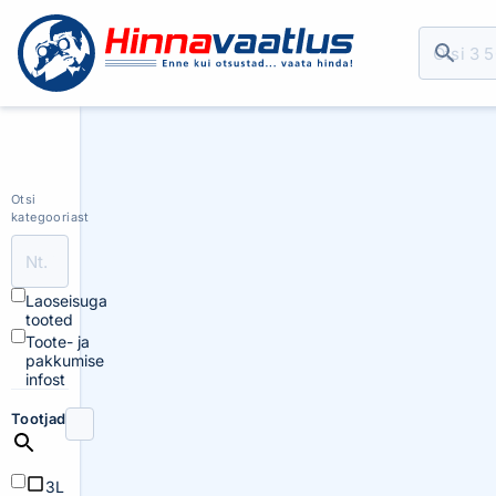
Otsi
kategooriast
Laoseisuga
tooted
Toote- ja
pakkumise
infost
Tootjad
3L