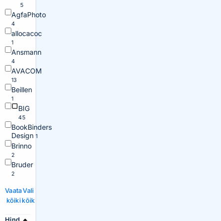
5
AgfaPhoto
4
allocacoc
1
Ansmann
4
AVACOM
13
Beillen
1
BIG
45
BookBinders
Design
1
Brinno
2
Bruder
2
Vaata
Vali
kõiki
kõik
Hind