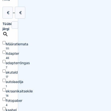
€
–
€
Tüübi
järgi
Määratlemata
111
Adapter
46
adapterrõngas
7
akutald
17
autolaadija
1
ekraanikaitsekile
14
Fotopaber
4
kaabel