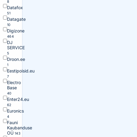
8
Datafox
51
Datagate
10
Digizone
464
DJ
SERVICE
5
Droon.ee
1
Eestipoisid.eu
7
Electro
Base
40
Enter24.eu
62
Euronics
4
Fauni
Kaubanduse
OÜ
143