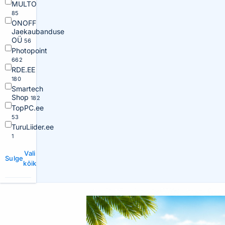
MULTO
85
ONOFF
Jaekaubanduse
OÜ
56
Photopoint
662
RDE.EE
180
Smartech
Shop
182
TopPC.ee
53
TuruLiider.ee
1
Vali
Sulge
kõik