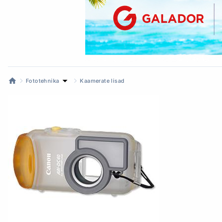
Fototehnika
Kaamerate lisad