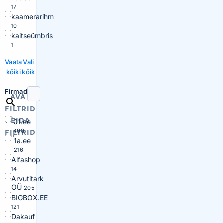
17
kaamerarihm
10
kaitseümbris
1
Vaata
Vali
kõiki
kõik
Firmad
AVA
FILTRID
PEIDA
01.ee
400
FILTRID
1a.ee
216
Alfashop
14
Arvutitark
OÜ
205
BIGBOX.EE
121
Dakauf