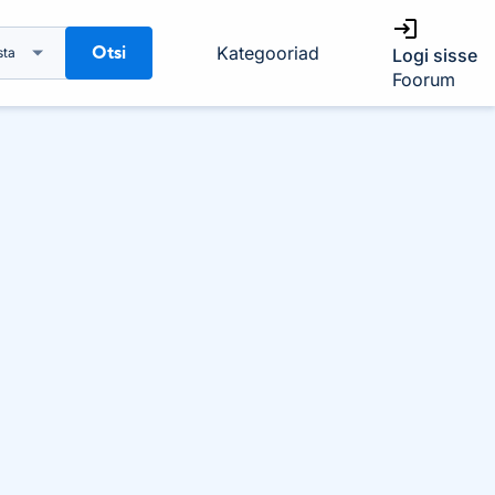
Otsi
Kategooriad
sta
Logi sisse
Foorum