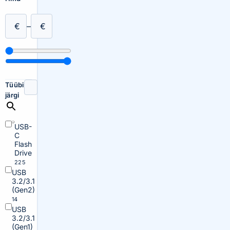
€
–
€
Tüübi
järgi
USB-
C
Flash
Drive
225
USB
3.2/3.1
(Gen2)
14
USB
3.2/3.1
(Gen1)