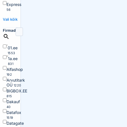
Express
56
Vali kõik
Firmad
01.ee
1553
1a.ee
831
Alfashop
192
Arvutitark
OÜ
1220
BIGBOX.EE
815
Dakauf
40
Datafox
1519
Datagate