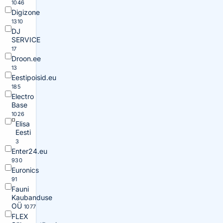
1046
Digizone
1310
DJ
SERVICE
17
Droon.ee
13
Eestipoisid.eu
185
Electro
Base
1026
Elisa
Eesti
3
Enter24.eu
930
Euronics
91
Fauni
Kaubanduse
OÜ
1077
FLEX