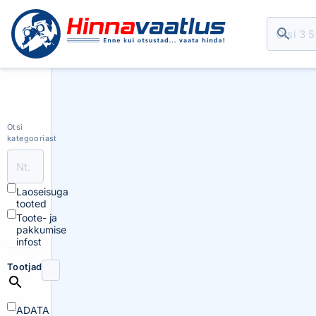
Otsi
kategooriast
Laoseisuga
tooted
Toote- ja
pakkumise
infost
Tootjad
ADATA