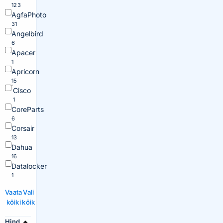
123
AgfaPhoto
31
Angelbird
6
Apacer
1
Apricorn
15
Cisco
1
CoreParts
6
Corsair
13
Dahua
16
Datalocker
1
Vaata
Vali
kõiki
kõik
Hind