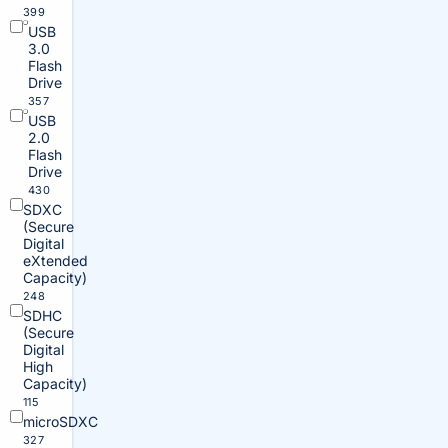
399
USB
3.0
Flash
Drive
357
USB
2.0
Flash
Drive
430
SDXC
(Secure
Digital
eXtended
Capacity)
248
SDHC
(Secure
Digital
High
Capacity)
115
microSDXC
327