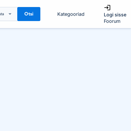
Otsi
Kategooriad
sta
Logi sisse
Foorum