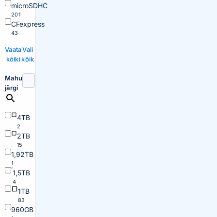
microSDHC
201
CFexpress
43
Vaata
Vali
kõiki
kõik
Mahu
järgi
4TB
2
2TB
15
1,92TB
1
1,5TB
4
1TB
83
960GB