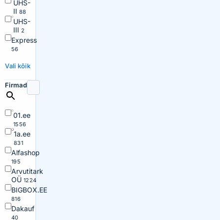
UHS-
II
88
UHS-
III
2
Express
56
Vali kõik
Firmad
01.ee
1556
1a.ee
831
Alfashop
195
Arvutitark
OÜ
1224
BIGBOX.EE
816
Dakauf
40