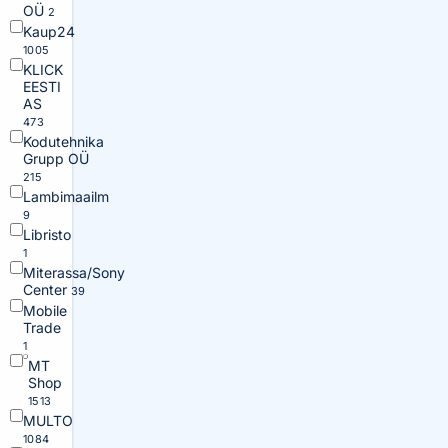
OÜ
2
Kaup24
1005
KLICK
EESTI
AS
473
Kodutehnika
Grupp OÜ
215
Lambimaailm
9
Libristo
1
Miterassa/Sony
Center
39
Mobile
Trade
1
MT
Shop
1513
MULTO
1084