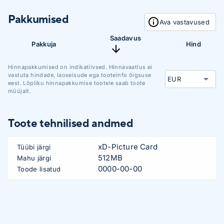
Pakkumised
Ava vastavused
Saadavus
Pakkuja
Hind
Hinnapakkumised on indikatiivsed. Hinnavaatlus ei
vastuta hindade, laoseisude ega tooteinfo õigsuse
eest. Lõpliku hinnapakkumise tootele saab toote
müüjalt.
Toote tehnilised andmed
xD-Picture Card
Tüübi järgi
512MB
Mahu järgi
0000-00-00
Toode lisatud