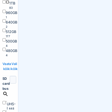
1TB
83
960GB
1
640GB
2
512GB
177
500GB
4
480GB
4
Vaata
Vali
kõiki
kõik
SD
card
bus
UHS-
I
448