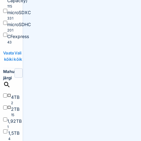
Capacity)
115
microSDXC
331
microSDHC
201
CFexpress
43
Vaata
Vali
kõiki
kõik
Mahu
järgi
4TB
2
2TB
15
1,92TB
1
1,5TB
4