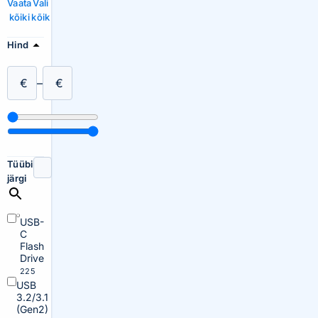
Vaata
Vali
kõiki
kõik
Hind
€
–
€
Tüübi
järgi
USB-
C
Flash
Drive
225
USB
3.2/3.1
(Gen2)