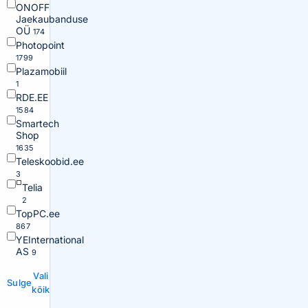
ONOFF
Jaekaubanduse
OÜ
174
Photopoint
1799
Plazamobiil
1
RDE.EE
1584
Smartech
Shop
1635
Teleskoobid.ee
3
Telia
2
TopPC.ee
867
YEInternational
AS
9
Vali
Sulge
kõik