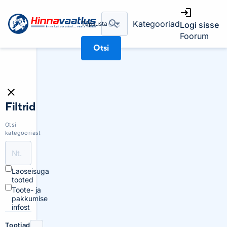
Kategooriad
Täpsusta
Logi sisse
Foorum
Otsi
Filtrid
Otsi
kategooriast
Laoseisuga
tooted
Toote- ja
pakkumise
infost
Tootjad