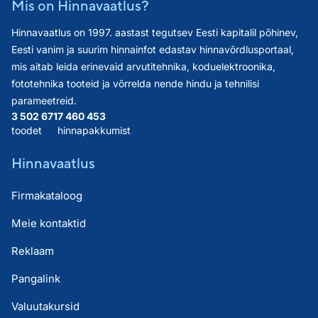
Mis on Hinnavaatlus?
Hinnavaatlus on 1997. aastast tegutsev Eesti kapitalil põhinev,
Eesti vanim ja suurim hinnainfot edastav hinnavõrdlusportaal,
mis aitab leida erinevaid arvutitehnika, koduelektroonika,
fototehnika tooteid ja võrrelda nende hindu ja tehnilisi
parameetreid.
3 502 671
7 460 453
toodet
hinnapakkumist
Hinnavaatlus
Firmakataloog
Meie kontaktid
Reklaam
Pangalink
Valuutakursid