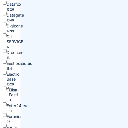
Datafox
1526
Datagate
1049
Digizone
1299
DJ
SERVICE
17
Droon.ee
13
Eestipoisid.eu
184
Electro
Base
1029
Elisa
Eesti
3
Enter24.eu
931
Euronics
95
Fauni