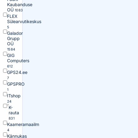
Kaubanduse
OÜ
1083
FLEX
Sülearvutikeskus
5
Galador
Grupp
OÜ
1584
GIG
Computers
612
GPS24.ee
7
GPSPRO
1
ITshop
24
K-
rauta
831
Kaameramaailm
4
Kännukas