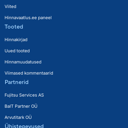
Viited
Hinnavaatlus.ee paneel
Tooted
Hinnakirjad
Uued tooted
Hinnamuudatused
Viimased kommentaarid
Partnerid
Fujitsu Services AS
BaIT Partner OÜ
Arvutitark OÜ
Ühistegevused