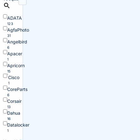
ADATA
123
AgfaPhoto
31
Angelbird
6
Apacer
1
Apricorn
15
Cisco
1
CoreParts
6
Corsair
13
Dahua
16
Datalocker
1