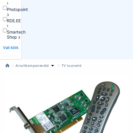
1
Photopoint
3
RDE.EE
1
Smartech
Shop
3
Vali kõik
Arvutikomponendid
TV tuunerid