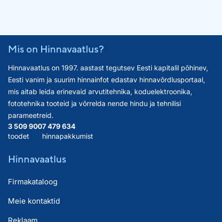
Mis on Hinnavaatlus?
Hinnavaatlus on 1997. aastast tegutsev Eesti kapitalil põhinev,
Eesti vanim ja suurim hinnainfot edastav hinnavõrdlusportaal,
mis aitab leida erinevaid arvutitehnika, koduelektroonika,
fototehnika tooteid ja võrrelda nende hindu ja tehnilisi
parameetreid.
3 509 900
7 479 634
toodet
hinnapakkumist
Hinnavaatlus
Firmakataloog
Meie kontaktid
Reklaam