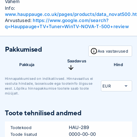
Vähem
Info:
www.hauppauge.co.uk/pages/products/data_novat500.ht
Arvustused:
https://www.google.com/search?
q=Hauppauge+TV+Tuner+WinTV-NOVA-T-500+review
Pakkumised
Ava vastavused
Saadavus
Pakkuja
Hind
Hinnapakkumised on indikatiivsed. Hinnavaatlus ei
vastuta hindade, laoseisude ega tooteinfo õigsuse
eest. Lõpliku hinnapakkumise tootele saab toote
müüjalt.
Toote tehnilised andmed
HAU-289
Tootekood
0000-00-00
Toode lisatud