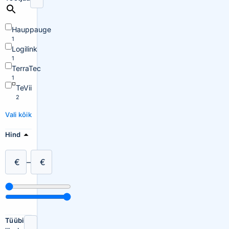
Hauppauge
1
Logilink
1
TerraTec
1
TeVii
2
Vali kõik
Hind
€
–
€
Tüübi