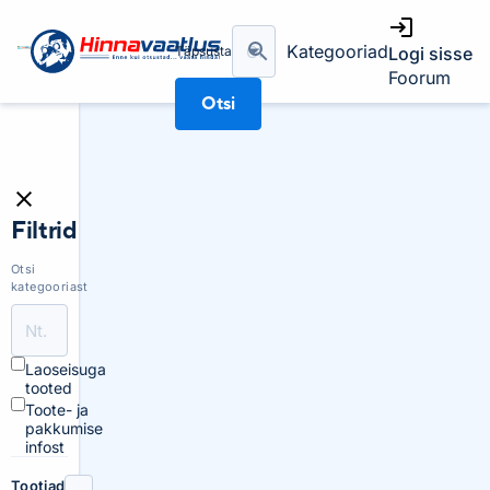
Kategooriad
Täpsusta
Logi sisse
Foorum
Otsi
Filtrid
Otsi
kategooriast
Laoseisuga
tooted
Toote- ja
pakkumise
infost
Tootjad