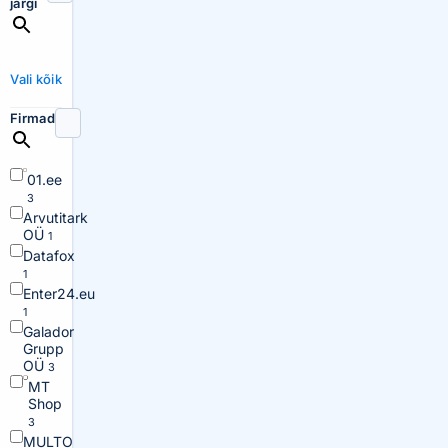
järgi
Vali kõik
Firmad
01.ee
3
Arvutitark
OÜ
1
Datafox
1
Enter24.eu
1
Galador
Grupp
OÜ
3
MT
Shop
3
MULTO