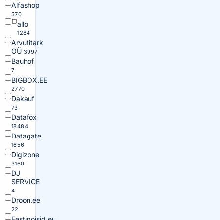
Alfashop
570
allo
1284
Arvutitark
OÜ
3997
Bauhof
7
BIGBOX.EE
2770
Dakauf
73
Datafox
18484
Datagate
1656
Digizone
3160
DJ
SERVICE
4
Droon.ee
22
Eestipoisid.eu