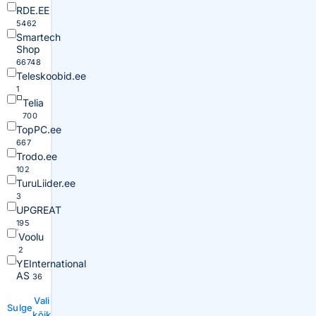
RDE.EE
5462
Smartech
Shop
66748
Teleskoobid.ee
1
Telia
700
TopPC.ee
667
Trodo.ee
102
TuruLiider.ee
3
UPGREAT
195
Voolu
2
YEInternational
AS
36
Vali
Sulge
kõik