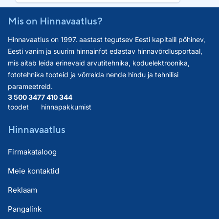
Mis on Hinnavaatlus?
Hinnavaatlus on 1997. aastast tegutsev Eesti kapitalil põhinev,
Eesti vanim ja suurim hinnainfot edastav hinnavõrdlusportaal,
mis aitab leida erinevaid arvutitehnika, koduelektroonika,
fototehnika tooteid ja võrrelda nende hindu ja tehnilisi
parameetreid.
3 500 347
7 410 344
toodet
hinnapakkumist
Hinnavaatlus
Firmakataloog
Meie kontaktid
Reklaam
Pangalink