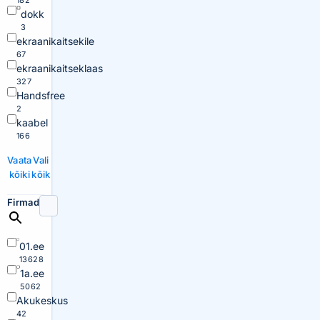
182
dokk
3
ekraanikaitsekile
67
ekraanikaitseklaas
327
Handsfree
2
kaabel
166
Vaata
Vali
kõiki
kõik
Firmad
01.ee
13628
1a.ee
5062
Akukeskus
42