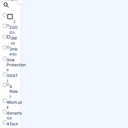
.
2
2GO
100
3M
39
3mk
8192
3mk
Protection
9
3SIXT
2
4
Ride
2
4Kom.pl
8
4smarts
138
4Tech