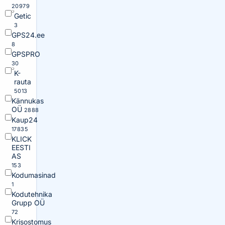
20979
Getic
3
GPS24.ee
8
GPSPRO
30
K-
rauta
5013
Kännukas
OÜ
2888
Kaup24
17835
KLICK
EESTI
AS
153
Kodumasinad
1
Kodutehnika
Grupp OÜ
72
Krisostomus