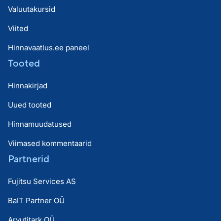
Valuutakursid
Viited
Hinnavaatlus.ee paneel
Tooted
Hinnakirjad
Uued tooted
Hinnamuudatused
Viimased kommentaarid
Partnerid
Fujitsu Services AS
BaIT Partner OÜ
Arvutitark OÜ