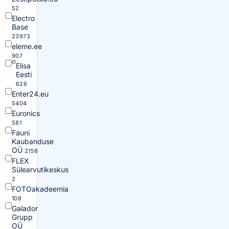
52
Electro
Base
23973
eleme.ee
907
Elisa
Eesti
626
Enter24.eu
5404
Euronics
581
Fauni
Kaubanduse
OÜ
2158
FLEX
Sülearvutikeskus
2
FOTOakadeemia
108
Galador
Grupp
OÜ