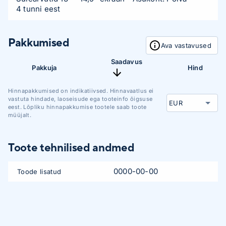
4 tunni eest
Pakkumised
Ava vastavused
Saadavus
Pakkuja
Hind
Hinnapakkumised on indikatiivsed. Hinnavaatlus ei
vastuta hindade, laoseisude ega tooteinfo õigsuse
eest. Lõpliku hinnapakkumise tootele saab toote
müüjalt.
Toote tehnilised andmed
0000-00-00
Toode lisatud