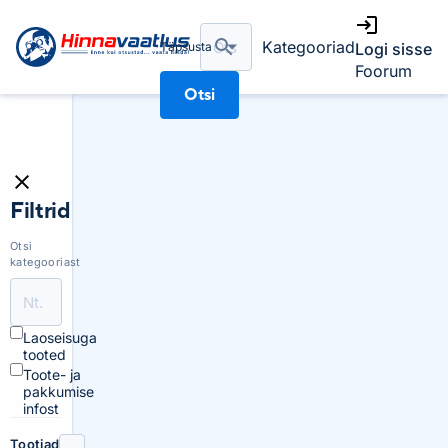
Kategooriad
Täpsusta
Logi sisse
Foorum
Otsi
Filtrid
Otsi
kategooriast
Laoseisuga
tooted
Toote- ja
pakkumise
infost
Tootjad