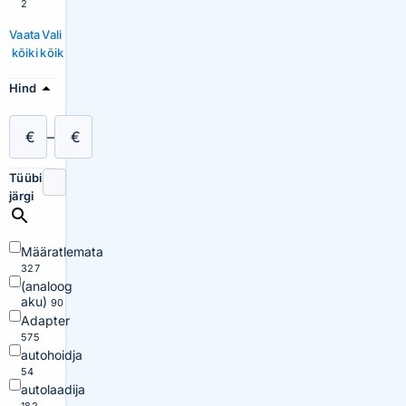
2
Vaata
Vali
kõiki
kõik
Hind
€
–
€
Tüübi
järgi
Määratlemata
327
(analoog
aku)
90
Adapter
575
autohoidja
54
autolaadija