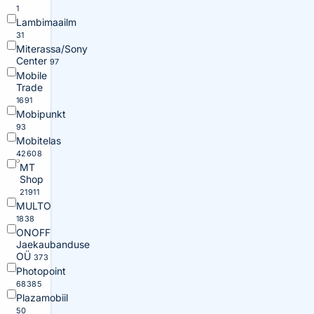
1
Lambimaailm
31
Miterassa/Sony
Center
97
Mobile
Trade
1691
Mobipunkt
93
Mobitelas
42608
MT
Shop
21911
MULTO
1838
ONOFF
Jaekaubanduse
OÜ
373
Photopoint
68385
Plazamobiil
50