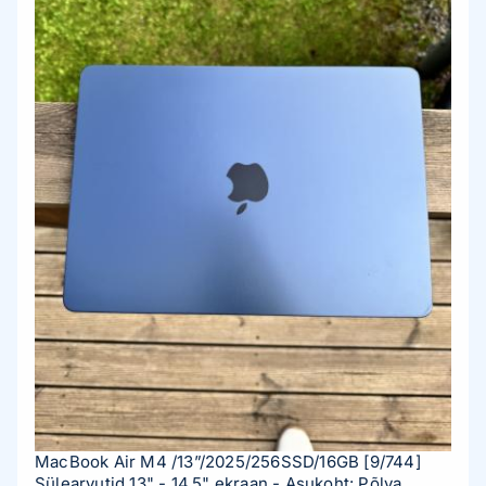
MacBook Air M4 /13”/2025/256SSD/16GB
[9/744]
Sülearvutid 13" - 14,5" ekraan
- Asukoht: Põlva