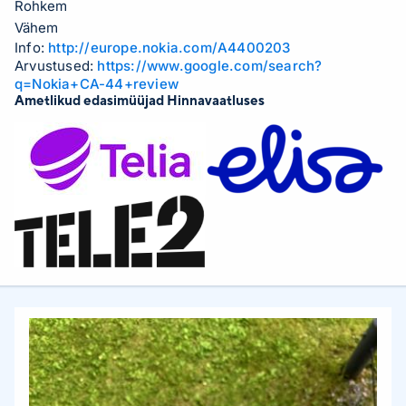
Rohkem
Vähem
Info:
http://europe.nokia.com/A4400203
Arvustused:
https://www.google.com/search?
q=Nokia+CA-44+review
Ametlikud edasimüüjad Hinnavaatluses