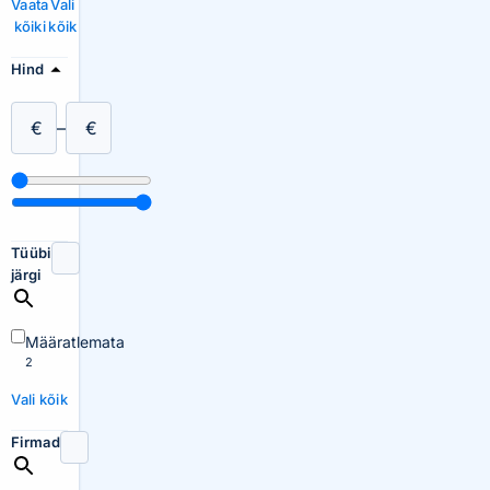
Vaata
Vali
kõiki
kõik
Hind
€
–
€
Tüübi
järgi
Määratlemata
2
Vali kõik
Firmad