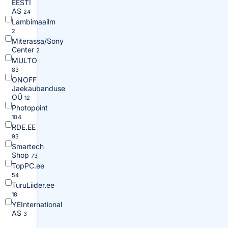
EESTI
AS
24
Lambimaailm
2
Miterassa/Sony
Center
2
MULTO
83
ONOFF
Jaekaubanduse
OÜ
12
Photopoint
104
RDE.EE
93
Smartech
Shop
73
TopPC.ee
54
TuruLiider.ee
18
YEInternational
AS
3