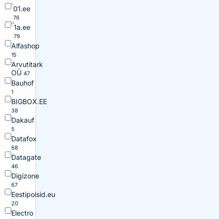
01.ee
76
1a.ee
79
Alfashop
15
Arvutitark
OÜ
47
Bauhof
1
BIGBOX.EE
38
Dakauf
5
Datafox
68
Datagate
46
Digizone
67
Eestipoisid.eu
20
Electro