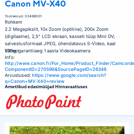
Canon
MV-X40
Tootekood:
0346B001
Rohkem
2.2 Megapikslit, 10x Zoom (optiline), 200x Zoom
(digitaalne), 2,5" LCD ekraan, kasseti tüüp Mini DV,
salvestusformaat JPEG, ühendatavus S-Video, kaal
Vähem
530g, garantiiaeg 1 aasta Videokaamera
Info:
http://www.canon.fr/For_Home/Product_Finder/Camcorde
ComponentID=270599&SourcePageID=26346
Arvustused:
https://www.google.com/search?
q=Canon+MV-X40+review
Ametlikud edasimüüjad Hinnavaatluses