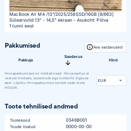
MacBook Air M4 /13”/2025/256SSD/16GB
[8/663]
Sülearvutid 13" - 14,5" ekraan
- Asukoht: Põlva
1 tunni eest
Pakkumised
Ava vastavused
Saadavus
Pakkuja
Hind
Hinnapakkumised on indikatiivsed. Hinnavaatlus ei
vastuta hindade, laoseisude ega tooteinfo õigsuse
eest. Lõpliku hinnapakkumise tootele saab toote
müüjalt.
Toote tehnilised andmed
0346B001
Tootekood
0000-00-00
Toode lisatud