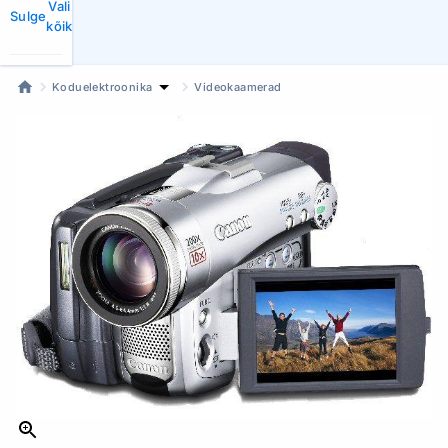
Vali
Sulge
kõik
Koduelektroonika
Videokaamerad