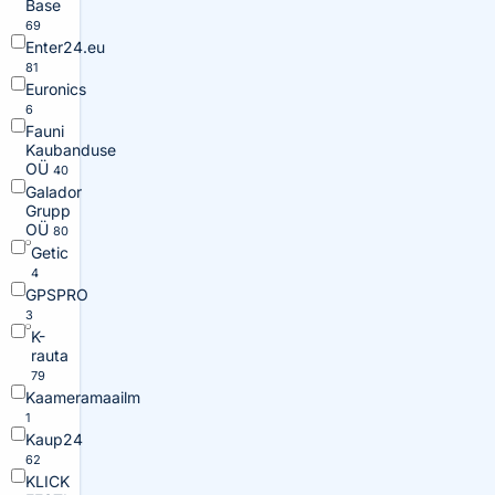
Base
69
Enter24.eu
81
Euronics
6
Fauni
Kaubanduse
OÜ
40
Galador
Grupp
OÜ
80
Getic
4
GPSPRO
3
K-
rauta
79
Kaameramaailm
1
Kaup24
62
KLICK