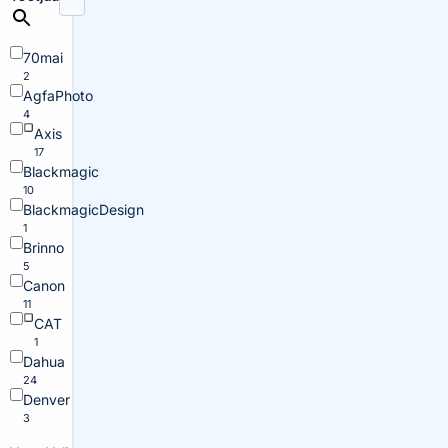
70mai
2
AgfaPhoto
4
Axis
17
Blackmagic
10
BlackmagicDesign
1
Brinno
5
Canon
11
CAT
1
Dahua
24
Denver
3