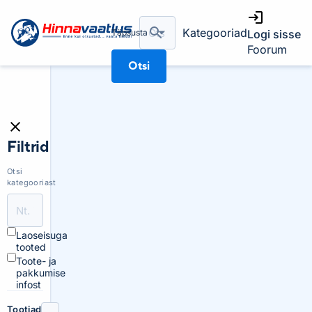
Kategooriad
Täpsusta
Logi sisse
Foorum
Otsi
Filtrid
Otsi
kategooriast
Laoseisuga
tooted
Toote- ja
pakkumise
infost
Tootjad