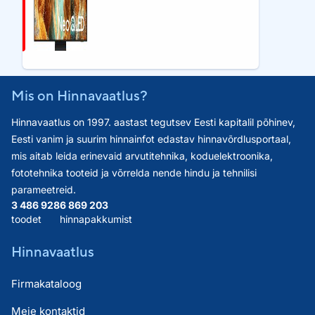
Mis on Hinnavaatlus?
Hinnavaatlus on 1997. aastast tegutsev Eesti kapitalil põhinev,
Eesti vanim ja suurim hinnainfot edastav hinnavõrdlusportaal,
mis aitab leida erinevaid arvutitehnika, koduelektroonika,
fototehnika tooteid ja võrrelda nende hindu ja tehnilisi
parameetreid.
3 486 928
6 869 203
toodet
hinnapakkumist
Hinnavaatlus
Firmakataloog
Meie kontaktid