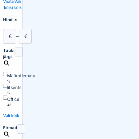
Vaata
Vali
kõiki
kõik
Hind
€
–
€
Tüübi
järgi
Määratlemata
18
litsents
12
Office
48
Vali kõik
Firmad