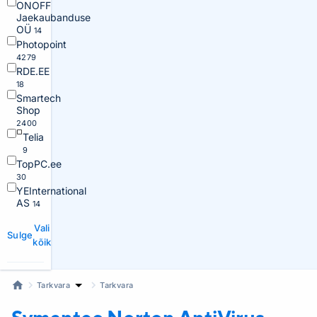
ONOFF
Jaekaubanduse
OÜ
14
Photopoint
4279
RDE.EE
18
Smartech
Shop
2400
Telia
9
TopPC.ee
30
YEInternational
AS
14
Vali
Sulge
kõik
Tarkvara
Tarkvara