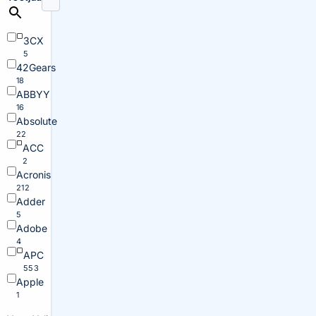
3CX
5
42Gears
18
ABBYY
16
Absolute
22
ACC
2
Acronis
212
Adder
5
Adobe
4
APC
553
Apple
1