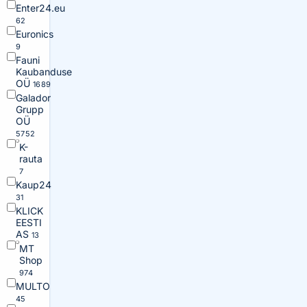
Enter24.eu
62
Euronics
9
Fauni
Kaubanduse
OÜ
1689
Galador
Grupp
OÜ
5752
K-
rauta
7
Kaup24
31
KLICK
EESTI
AS
13
MT
Shop
974
MULTO
45