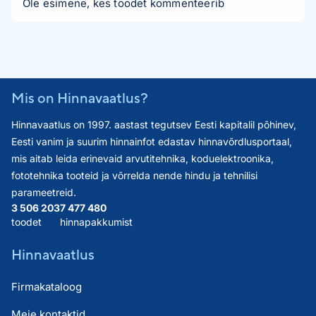
Ole esimene, kes toodet kommenteerib
Mis on Hinnavaatlus?
Hinnavaatlus on 1997. aastast tegutsev Eesti kapitalil põhinev,
Eesti vanim ja suurim hinnainfot edastav hinnavõrdlusportaal,
mis aitab leida erinevaid arvutitehnika, koduelektroonika,
fototehnika tooteid ja võrrelda nende hindu ja tehnilisi
parameetreid.
3 506 203
7 477 480
toodet
hinnapakkumist
Hinnavaatlus
Firmakataloog
Meie kontaktid