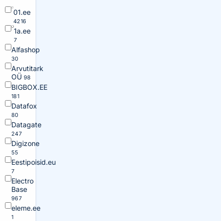
01.ee
4216
1a.ee
7
Alfashop
30
Arvutitark
OÜ
98
BIGBOX.EE
181
Datafox
80
Datagate
247
Digizone
55
Eestipoisid.eu
7
Electro
Base
967
eleme.ee
1