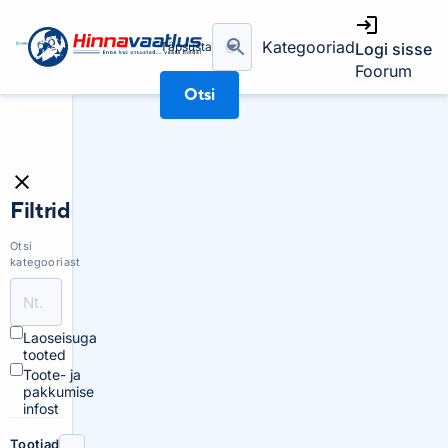
Kategooriad
Täpsusta
Logi sisse
Foorum
Otsi
Filtrid
Otsi
kategooriast
Laoseisuga
tooted
Toote- ja
pakkumise
infost
Tootjad