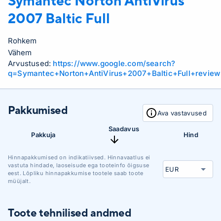
Symantec
Norton AntiVirus
2007 Baltic Full
Rohkem
Vähem
Arvustused:
https://www.google.com/search?
q=Symantec+Norton+AntiVirus+2007+Baltic+Full+review
Pakkumised
Ava vastavused
Saadavus
Pakkuja
Hind
Hinnapakkumised on indikatiivsed. Hinnavaatlus ei
vastuta hindade, laoseisude ega tooteinfo õigsuse
eest. Lõpliku hinnapakkumise tootele saab toote
müüjalt.
Toote tehnilised andmed