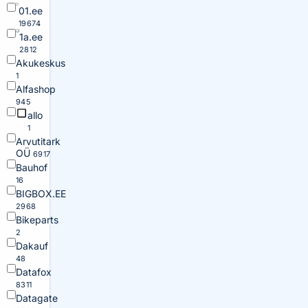
01.ee
19674
1a.ee
2812
Akukeskus
1
Alfashop
945
allo
1
Arvutitark
OÜ
6917
Bauhof
16
BIGBOX.EE
2968
Bikeparts
2
Dakauf
48
Datafox
8311
Datagate