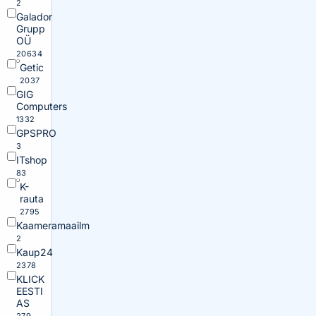
2
Galador
Grupp
OÜ
20634
Getic
2037
GIG
Computers
1332
GPSPRO
3
ITshop
83
K-
rauta
2795
Kaameramaailm
2
Kaup24
2378
KLICK
EESTI
AS