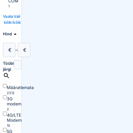
COM
1
Vaata
Vali
kõiki
kõik
Hind
€
–
€
Tüübi
järgi
Määratlemata
2312
3G
modem
2
4G/LTE
Modem
10
5G