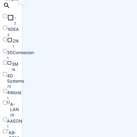
-
2
1IDEA
2
2N
1
3DConnexion
1
3M
16
4D
Systems
73
4World
1
A-
LAN
26
AAEON
1
AB-