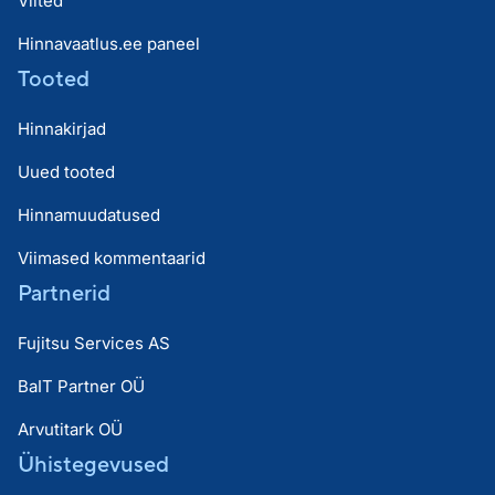
Viited
Hinnavaatlus.ee paneel
Tooted
Hinnakirjad
Uued tooted
Hinnamuudatused
Viimased kommentaarid
Partnerid
Fujitsu Services AS
BaIT Partner OÜ
Arvutitark OÜ
Ühistegevused