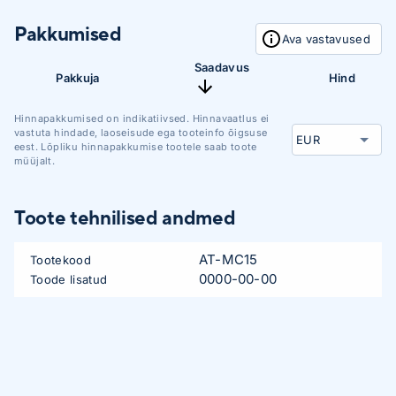
Pakkumised
Ava vastavused
Saadavus
Pakkuja
Hind
Hinnapakkumised on indikatiivsed. Hinnavaatlus ei
vastuta hindade, laoseisude ega tooteinfo õigsuse
eest. Lõpliku hinnapakkumise tootele saab toote
müüjalt.
Toote tehnilised andmed
AT-MC15
Tootekood
0000-00-00
Toode lisatud