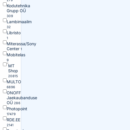
279
Kodutehnika
Grupp OÜ
309
Lambimaailm
32
Libristo
1
Miterassa/Sony
Center
1
Mobitelas
9
MT
Shop
20815
MULTO
6896
ONOFF
Jaekaubanduse
OÜ
286
Photopoint
17479
RDE.EE
2141