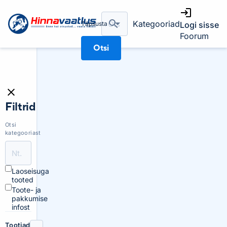
Kategooriad
Täpsusta
Logi sisse
Foorum
Otsi
Filtrid
Otsi
kategooriast
Laoseisuga
tooted
Toote- ja
pakkumise
infost
Tootjad