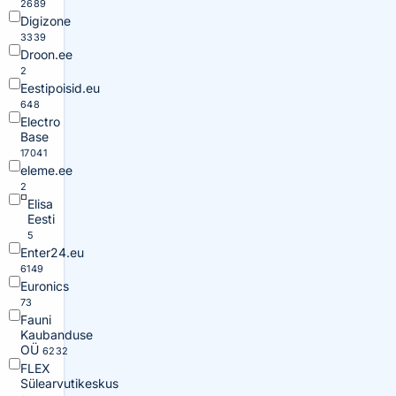
2689
Digizone
3339
Droon.ee
2
Eestipoisid.eu
648
Electro
Base
17041
eleme.ee
2
Elisa
Eesti
5
Enter24.eu
6149
Euronics
73
Fauni
Kaubanduse
OÜ
6232
FLEX
Sülearvutikeskus