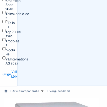
Smartech
Shop
14569
Teleskoobid.ee
3
Telia
7
TopPC.ee
2386
Trodo.ee
2
Voolu
49
YEInternational
AS
5053
Vali
Sulge
kõik
Arvutikomponendid
Võrguseadmed