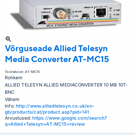
Võrguseade Allied Telesyn
Media Converter
AT-MC15
Tootekood:
AT-MC15
Rohkem
ALLIED TELESYN ALLIED MEDIACONVERTER 10 MB 10T-
BNC
Vähem
Info:
http://www.alliedtelesyn.co.uk/en-
gb/products/cat/product.asp?pid=141
Arvustused:
https://www.google.com/search?
q=Allied+Telesyn+AT-MC15+review