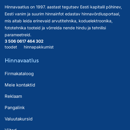
Hinnavaatlus on 1997. aastast tegutsev Eesti kapitalil põhinev,
Eesti vanim ja suurim hinnainfot edastav hinnavõrdlusportaal,
mis aitab leida erinevaid arvutitehnika, koduelektroonika,
fototehnika tooteid ja võrrelda nende hindu ja tehnilisi
parameetreid.
3 506 061
7 464 302
toodet
hinnapakkumist
Hinnavaatlus
Firmakataloog
Meie kontaktid
Reklaam
Pangalink
Valuutakursid