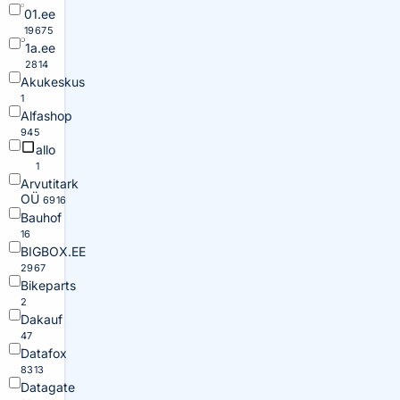
01.ee
19675
1a.ee
2814
Akukeskus
1
Alfashop
945
allo
1
Arvutitark
OÜ
6916
Bauhof
16
BIGBOX.EE
2967
Bikeparts
2
Dakauf
47
Datafox
8313
Datagate