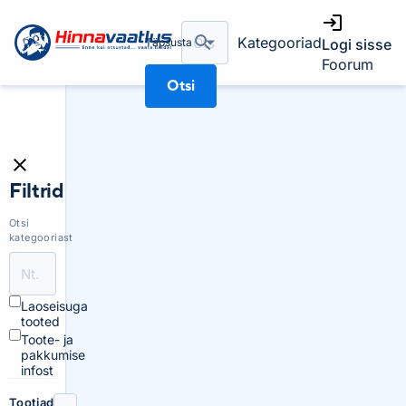
Kategooriad
Täpsusta
Logi sisse
Foorum
Otsi
Filtrid
Otsi
kategooriast
Laoseisuga
tooted
Toote- ja
pakkumise
infost
Tootjad