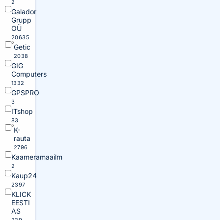
2
Galador
Grupp
OÜ
20635
Getic
2038
GIG
Computers
1332
GPSPRO
3
ITshop
83
K-
rauta
2796
Kaameramaailm
2
Kaup24
2397
KLICK
EESTI
AS