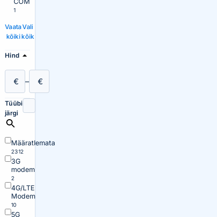
COM
1
Vaata
Vali
kõiki
kõik
Hind
€
–
€
Tüübi
järgi
Määratlemata
2312
3G
modem
2
4G/LTE
Modem
10
5G