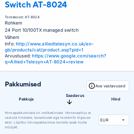
Switch
AT-8024
Tootekood:
AT-8024
Rohkem
24 Port 10/100TX managed switch
Vähem
Info:
http://www.alliedtelesyn.co.uk/en-
gb/products/cat/product.asp?pid=1
Arvustused:
https://www.google.com/search?
q=Allied+Telesyn+AT-8024+review
Pakkumised
Ava vastavused
Saadavus
Pakkuja
Hind
Hinnapakkumised on indikatiivsed. Hinnavaatlus ei
vastuta hindade, laoseisude ega tooteinfo õigsuse
eest. Lõpliku hinnapakkumise tootele saab toote
müüjalt.