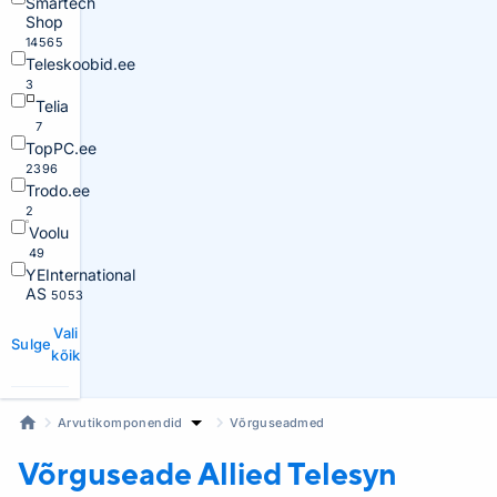
Smartech
Shop
14565
Teleskoobid.ee
3
Telia
7
TopPC.ee
2396
Trodo.ee
2
Voolu
49
YEInternational
AS
5053
Vali
Sulge
kõik
Arvutikomponendid
Võrguseadmed
Võrguseade Allied Telesyn