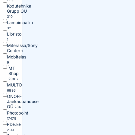
229
Kodutehnika
Grupp OÜ
310
Lambimaailm
32
Libristo
1
Miterassa/Sony
Center
1
Mobitelas
9
MT
Shop
20817
MULTO
6896
ONOFF
Jaekaubanduse
OÜ
286
Photopoint
17479
RDE.EE
2141