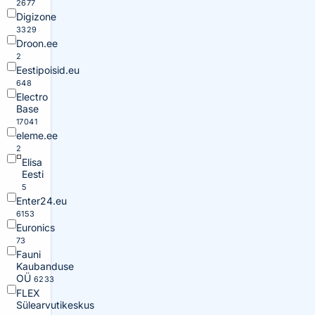
2677
Digizone
3329
Droon.ee
2
Eestipoisid.eu
648
Electro
Base
17041
eleme.ee
2
Elisa
Eesti
5
Enter24.eu
6153
Euronics
73
Fauni
Kaubanduse
OÜ
6233
FLEX
Sülearvutikeskus