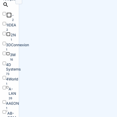
-
2
1IDEA
2
2N
1
3DConnexion
1
3M
16
4D
Systems
73
4World
1
A-
LAN
26
AAEON
1
AB-