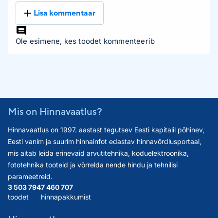
Lisa kommentaar
Ole esimene, kes toodet kommenteerib
Mis on Hinnavaatlus?
Hinnavaatlus on 1997. aastast tegutsev Eesti kapitalil põhinev,
Eesti vanim ja suurim hinnainfot edastav hinnavõrdlusportaal,
mis aitab leida erinevaid arvutitehnika, koduelektroonika,
fototehnika tooteid ja võrrelda nende hindu ja tehnilisi
parameetreid.
3 503 794
7 460 707
toodet
hinnapakkumist