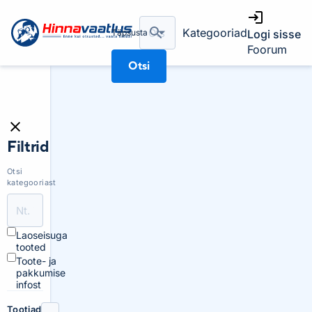
Kategooriad
Täpsusta
Logi sisse
Foorum
Otsi
Filtrid
Otsi
kategooriast
Laoseisuga
tooted
Toote- ja
pakkumise
infost
Tootjad