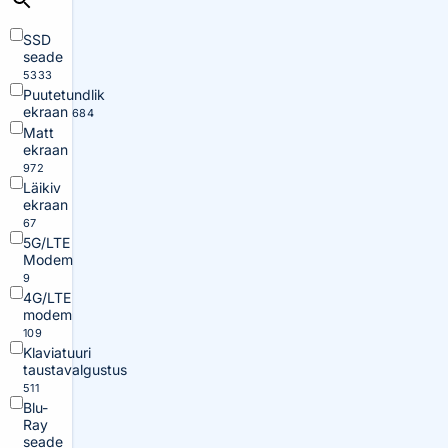
SSD
seade
5333
Puutetundlik
ekraan
684
Matt
ekraan
972
Läikiv
ekraan
67
5G/LTE
Modem
9
4G/LTE
modem
109
Klaviatuuri
taustavalgustus
511
Blu-
Ray
seade