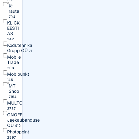
K-
rauta
704
KLICK
EESTI
AS
242
Kodutehnika
Grupp OÜ
71
Mobile
Trade
208
Mobipunkt
146
MT
Shop
7154
MULTO
2787
ONOFF
Jaekaubanduse
OÜ
412
Photopoint
2597