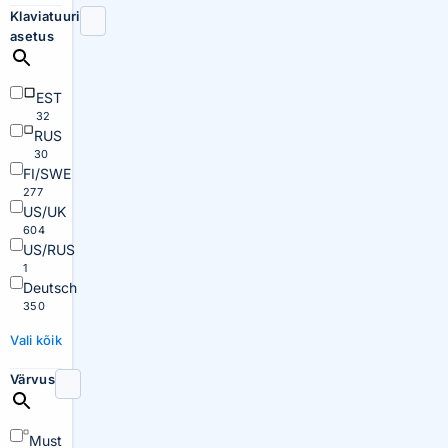
Klaviatuuri
asetus
EST
32
RUS
30
FI/SWE
277
US/UK
604
US/RUS
1
Deutsch
350
Vali kõik
Värvus
Must