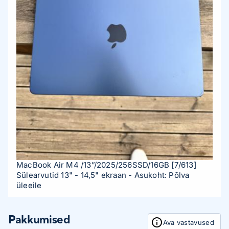
MacBook Air M4 /13”/2025/256SSD/16GB
[7/613]
Sülearvutid 13" - 14,5" ekraan
- Asukoht: Põlva
üleeile
Pakkumised
Ava vastavused