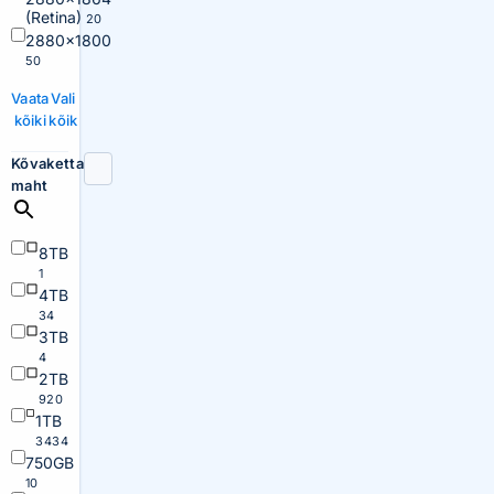
(Retina)
20
2880×1800
50
Vaata
Vali
kõiki
kõik
Kõvaketta
maht
8TB
1
4TB
34
3TB
4
2TB
920
1TB
3434
750GB
10