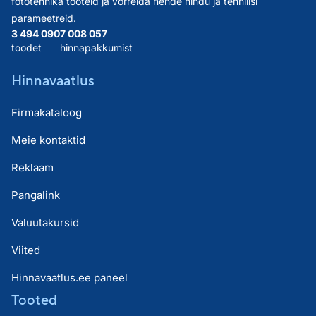
fototehnika tooteid ja võrrelda nende hindu ja tehnilisi
parameetreid.
3 494 090
7 008 057
toodet
hinnapakkumist
Hinnavaatlus
Firmakataloog
Meie kontaktid
Reklaam
Pangalink
Valuutakursid
Viited
Hinnavaatlus.ee paneel
Tooted