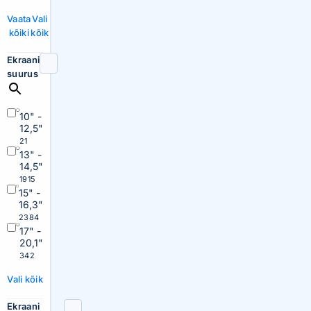
Vaata
Vali
kõiki
kõik
Ekraani
suurus
10" -
12,5"
21
13" -
14,5"
1915
15" -
16,3"
2384
17" -
20,1"
342
Vali kõik
Ekraani