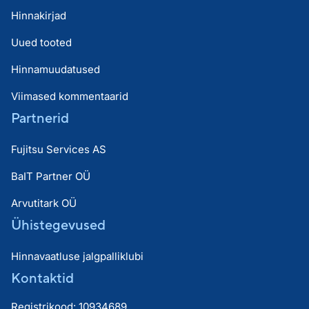
Hinnakirjad
Uued tooted
Hinnamuudatused
Viimased kommentaarid
Partnerid
Fujitsu Services AS
BaIT Partner OÜ
Arvutitark OÜ
Ühistegevused
Hinnavaatluse jalgpalliklubi
Kontaktid
Registrikood: 10934689