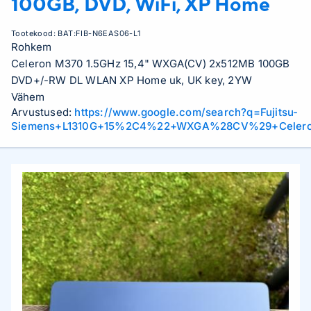
100GB, DVD, WiFi, XP Home
Tootekood:
BAT:FIB-N6EAS06-L1
Rohkem
Celeron M370 1.5GHz 15,4" WXGA(CV) 2x512MB 100GB
DVD+/-RW DL WLAN XP Home uk, UK key, 2YW
Vähem
Arvustused:
https://www.google.com/search?q=Fujitsu-
Siemens+L1310G+15%2C4%22+WXGA%28CV%29+Celero