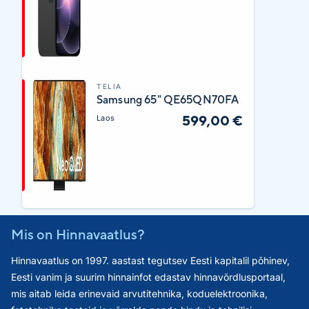
TELIA
Samsung 65" QE65QN70FA
599,00 €
Laos
Mis on Hinnavaatlus?
Hinnavaatlus on 1997. aastast tegutsev Eesti kapitalil põhinev,
Eesti vanim ja suurim hinnainfot edastav hinnavõrdlusportaal,
mis aitab leida erinevaid arvutitehnika, koduelektroonika,