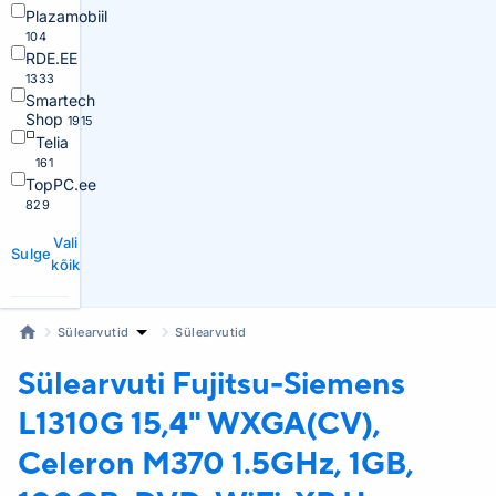
Plazamobiil
104
RDE.EE
1333
Smartech
Shop
1915
Telia
161
TopPC.ee
829
Vali
Sulge
kõik
Sülearvutid
Sülearvutid
Sülearvuti Fujitsu-Siemens
L1310G 15,4" WXGA(CV),
Celeron M370 1.5GHz, 1GB,