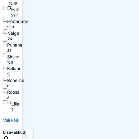
1049
Hall
327
Hõbedane
550
Valge
24
Punane
33
Sinine
106
Kollane
3
Roheline
6
Roosa
8
Lilla
2
Vali kõik
Lisavalikud