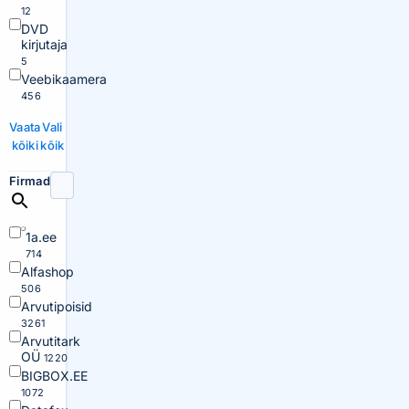
12
DVD
kirjutaja
5
Veebikaamera
456
Vaata
Vali
kõiki
kõik
Firmad
1a.ee
714
Alfashop
506
Arvutipoisid
3261
Arvutitark
OÜ
1220
BIGBOX.EE
1072