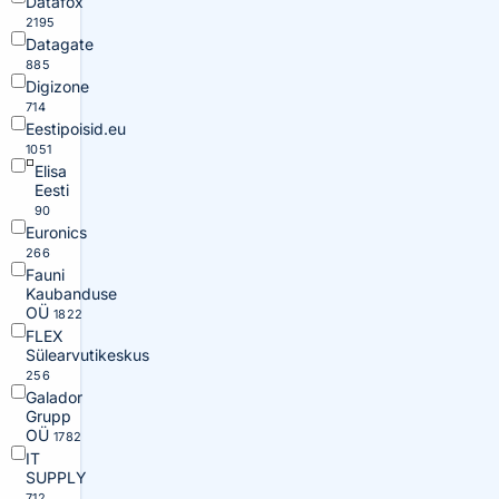
Datafox
2195
Datagate
885
Digizone
714
Eestipoisid.eu
1051
Elisa
Eesti
90
Euronics
266
Fauni
Kaubanduse
OÜ
1822
FLEX
Sülearvutikeskus
256
Galador
Grupp
OÜ
1782
IT
SUPPLY
712