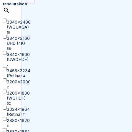
resolutsioon
3840×2400
(WQUXGA)
10
3840×2160
UHD (4K)
56
3840×1600
(UWQHD+)
7
3456×2234
(Retina)
4
3200×2000
2
3200×1800
(WQHD+)
62
3024×1964
(Retina)
11
2880×1920
11
2880×1864