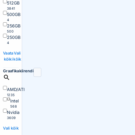
512GB
3841
500GB
4
256GB
500
250GB
4
Vaata
Vali
kõiki
kõik
Graafikakiirendi
AMD/ATI
1235
Intel
568
Nvidia
3609
Vali kõik