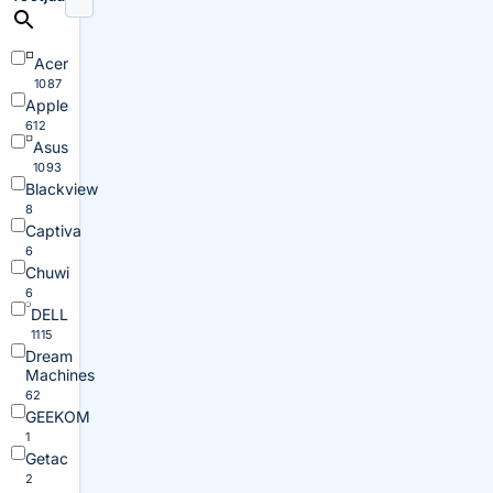
Acer
1087
Apple
612
Asus
1093
Blackview
8
Captiva
6
Chuwi
6
DELL
1115
Dream
Machines
62
GEEKOM
1
Getac
2