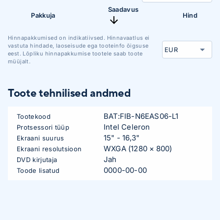
Saadavus
Pakkuja
Hind
Hinnapakkumised on indikatiivsed. Hinnavaatlus ei
vastuta hindade, laoseisude ega tooteinfo õigsuse
eest. Lõpliku hinnapakkumise tootele saab toote
müüjalt.
Toote tehnilised andmed
BAT:FIB-N6EAS06-L1
Tootekood
Intel Celeron
Protsessori tüüp
15" - 16,3"
Ekraani suurus
WXGA (1280 × 800)
Ekraani resolutsioon
Jah
DVD kirjutaja
0000-00-00
Toode lisatud