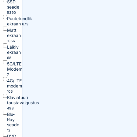
SSD
seade
5390
Puutetundlik
ekraan
679
Matt
ekraan
1056
Läikiv
ekraan
68
5G/LTE
Modem
7
4G/LTE
modem
105
Klaviatuuri
taustavalgustus
498
Blu-
Ray
seade
12
DVD