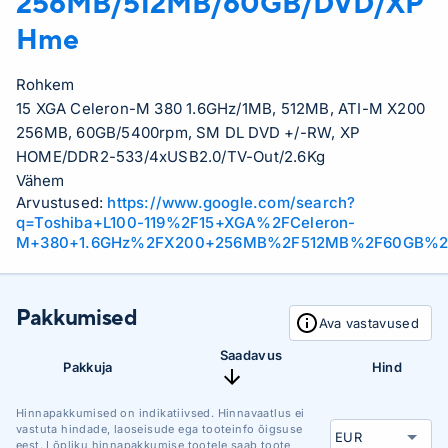
256MB/512MB/60GB/DVD/XP
Hme
Rohkem
15 XGA Celeron-M 380 1.6GHz/1MB, 512MB, ATI-M X200
256MB, 60GB/5400rpm, SM DL DVD +/-RW, XP
HOME/DDR2-533/4xUSB2.0/TV-Out/2.6Kg
Vähem
Arvustused:
https://www.google.com/search?
q=Toshiba+L100-119%2F15+XGA%2FCeleron-
M+380+1.6GHz%2FX200+256MB%2F512MB%2F60GB%2
Pakkumised
Ava vastavused
Saadavus
Pakkuja
Hind
Hinnapakkumised on indikatiivsed. Hinnavaatlus ei
vastuta hindade, laoseisude ega tooteinfo õigsuse
eest. Lõpliku hinnapakkumise tootele saab toote