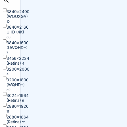
3840×2400
(WQUXGA)
10
3840×2160
UHD (4K)
60
3840×1600
(UWQHD+)
7
3456×2234
(Retina)
4
3200×2000
4
3200×1800
(WQHD+)
59
3024×1964
(Retina)
9
2880×1920
11
2880×1864
(Retina)
21