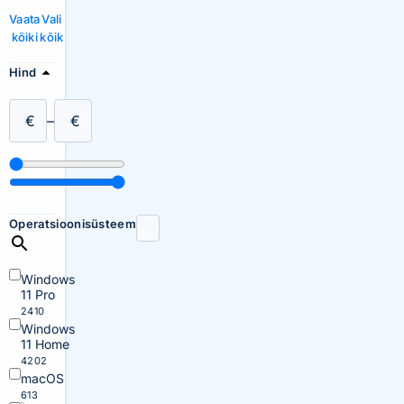
Vaata
Vali
kõiki
kõik
Hind
€
–
€
Operatsioonisüsteem
Windows
11 Pro
2410
Windows
11 Home
4202
macOS
613