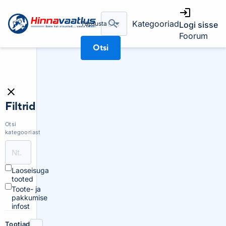
Kategooriad
Täpsusta
Logi sisse
Foorum
Otsi
Filtrid
Otsi
kategooriast
Laoseisuga
tooted
Toote- ja
pakkumise
infost
Tootjad