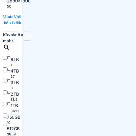
2880×1800
50
Vaata
Vali
kõiki
kõik
Kõvaketta
maht
8TB
1
4TB
37
3TB
3
2TB
884
1TB
3421
750GB
10
512GB
3869