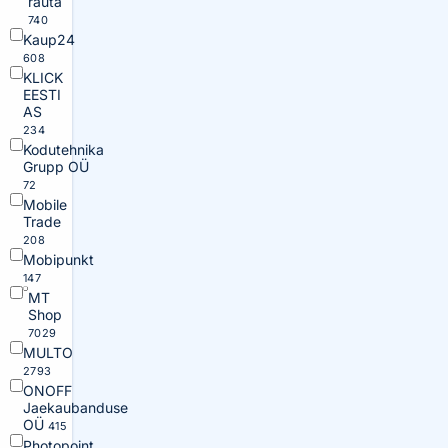
rauta
740
Kaup24
608
KLICK
EESTI
AS
234
Kodutehnika
Grupp OÜ
72
Mobile
Trade
208
Mobipunkt
147
MT
Shop
7029
MULTO
2793
ONOFF
Jaekaubanduse
OÜ
415
Photopoint