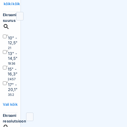
kõiki
kõik
Ekraani
suurus
10" -
12,5"
21
13" -
14,5"
1936
15" -
16,3"
2457
17" -
20,1"
352
Vali kõik
Ekraani
resolutsioon