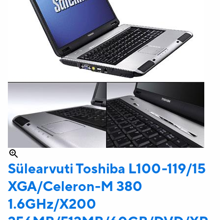
Sülearvuti Toshiba
L100-119/15
XGA/Celeron-M 380
1.6GHz/X200