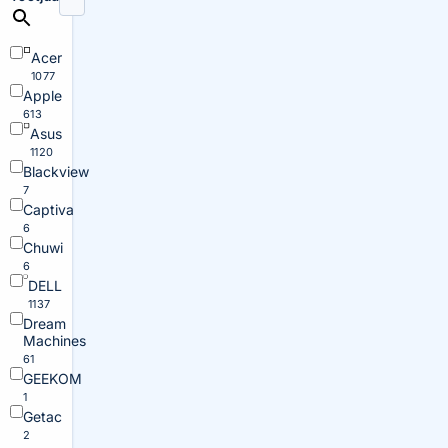
Acer
1077
Apple
613
Asus
1120
Blackview
7
Captiva
6
Chuwi
6
DELL
1137
Dream
Machines
61
GEEKOM
1
Getac
2