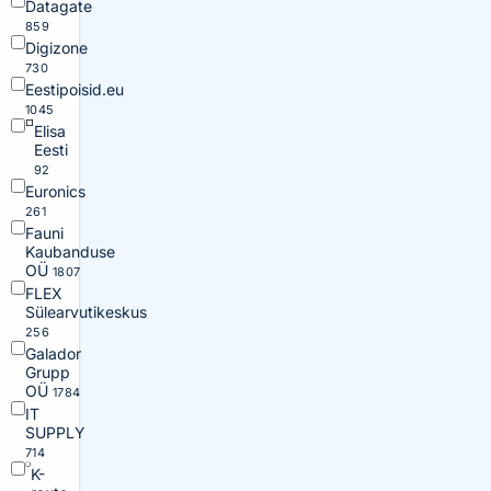
Datagate
859
Digizone
730
Eestipoisid.eu
1045
Elisa
Eesti
92
Euronics
261
Fauni
Kaubanduse
OÜ
1807
FLEX
Sülearvutikeskus
256
Galador
Grupp
OÜ
1784
IT
SUPPLY
714
K-