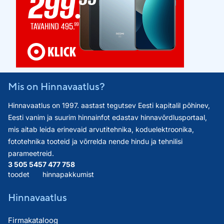
Mis on Hinnavaatlus?
Hinnavaatlus on 1997. aastast tegutsev Eesti kapitalil põhinev,
Eesti vanim ja suurim hinnainfot edastav hinnavõrdlusportaal,
mis aitab leida erinevaid arvutitehnika, koduelektroonika,
fototehnika tooteid ja võrrelda nende hindu ja tehnilisi
parameetreid.
3 505 545
7 477 758
toodet
hinnapakkumist
Hinnavaatlus
Firmakataloog