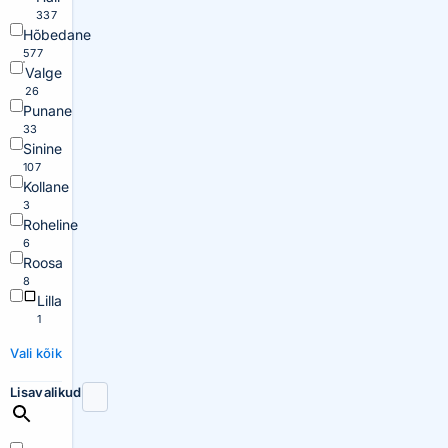
337
Hõbedane
577
Valge
26
Punane
33
Sinine
107
Kollane
3
Roheline
6
Roosa
8
Lilla
1
Vali kõik
Lisavalikud