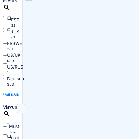
asetus
EST
32
RUS
30
FI/SWE
281
US/UK
589
US/RUS
1
Deutsch
353
Vali kõik
Värvus
Must
1067
Hall