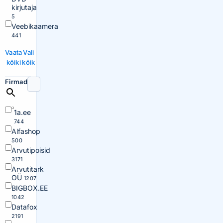
kirjutaja
5
Veebikaamera
441
Vaata
Vali
kõiki
kõik
Firmad
1a.ee
744
Alfashop
500
Arvutipoisid
3171
Arvutitark
OÜ
1207
BIGBOX.EE
1042
Datafox
2191