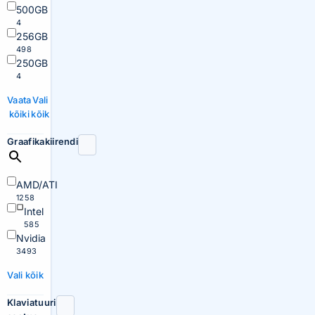
500GB
4
256GB
498
250GB
4
Vaata
Vali
kõiki
kõik
Graafikakiirendi
AMD/ATI
1258
Intel
585
Nvidia
3493
Vali kõik
Klaviatuuri