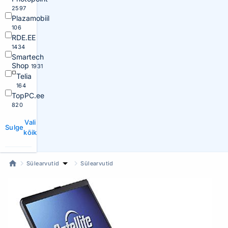
2597
Plazamobiil
106
RDE.EE
1434
Smartech
Shop
1931
Telia
164
TopPC.ee
820
Vali
Sulge
kõik
Sülearvutid
Sülearvutid