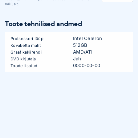
müüjalt.
Toote tehnilised andmed
Intel Celeron
Protsessori tüüp
512GB
Kõvaketta maht
AMD/ATI
Graafikakiirendi
Jah
DVD kirjutaja
0000-00-00
Toode lisatud