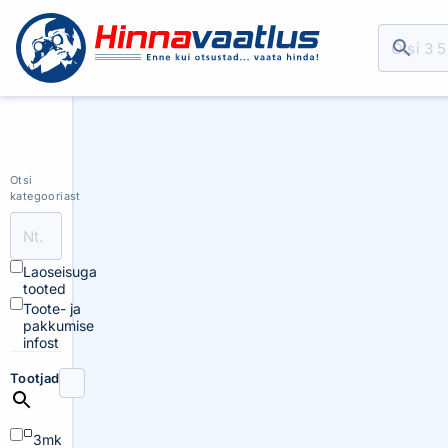
Otsi
kategooriast
Laoseisuga
tooted
Toote- ja
pakkumise
infost
Tootjad
3mk