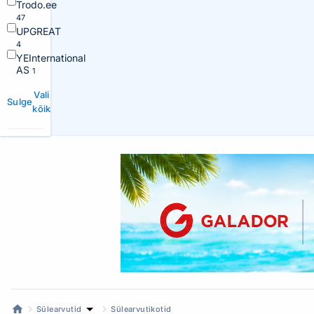
Trodo.ee
47
UPGREAT
4
YEInternational
AS
1
Vali
Sulge
kõik
Sülearvutid
Sülearvutikotid