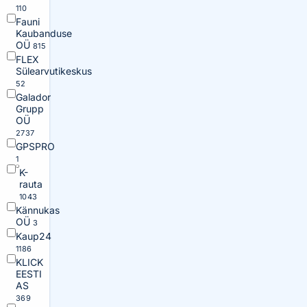
110
Fauni
Kaubanduse
OÜ
815
FLEX
Sülearvutikeskus
52
Galador
Grupp
OÜ
2737
GPSPRO
1
K-
rauta
1043
Kännukas
OÜ
3
Kaup24
1186
KLICK
EESTI
AS
369