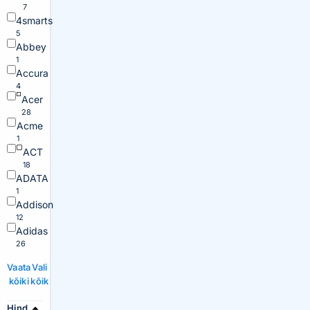
7
4smarts
5
Abbey
1
Accura
4
Acer
28
Acme
1
ACT
18
ADATA
1
Addison
12
Adidas
26
Vaata
Vali
kõiki
kõik
Hind