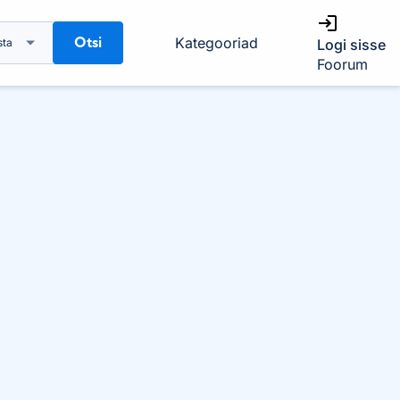
Otsi
Kategooriad
sta
Logi sisse
Foorum