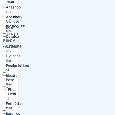
1048
Alfashop
607
Arvutitark
OÜ
1090
BIGBOX.EE
AVA
1434
FILTRID
Datafox
PEIDA
1995
Datagate
FILTRID
857
Digizone
1188
Eestipoisid.eu
37
Electro
Base
1664
Elisa
Eesti
1
Enter24.eu
1301
Euronics