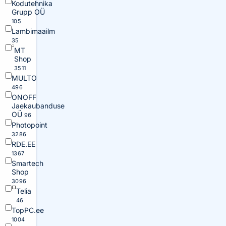
Kodutehnika
Grupp OÜ
105
Lambimaailm
35
MT
Shop
3511
MULTO
496
ONOFF
Jaekaubanduse
OÜ
96
Photopoint
3286
RDE.EE
1367
Smartech
Shop
3096
Telia
46
TopPC.ee
1004