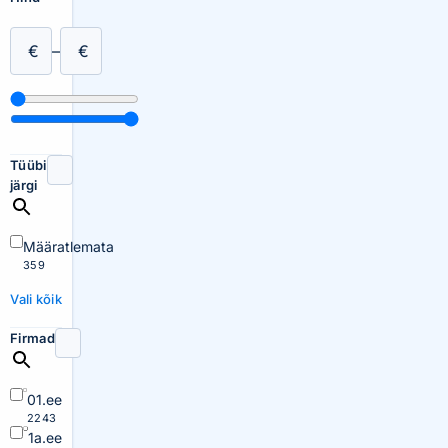
€
–
€
Tüübi
järgi
Määratlemata
359
Vali kõik
Firmad
01.ee
2243
1a.ee