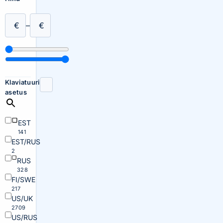
€
–
€
Klaviatuuri
asetus
EST
141
EST/RUS
2
RUS
328
FI/SWE
217
US/UK
2709
US/RUS