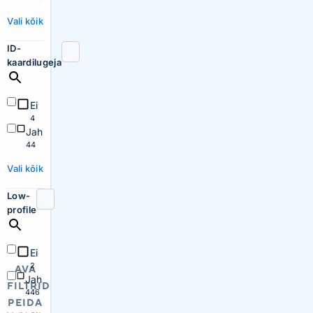
Vali kõik
ID-
kaardilugeja
Ei
4
Jah
44
Vali kõik
Low-
profile
Ei
2
AVA
Jah
FILTRID
446
PEIDA