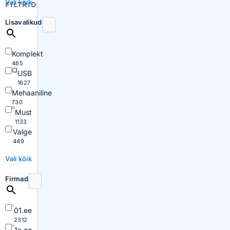
Vali kõik
FILTRID
Lisavalikud
Komplekt
465
USB
1627
Mehaaniline
730
Must
1133
Valge
449
Vali kõik
Firmad
01.ee
2312
1a.ee