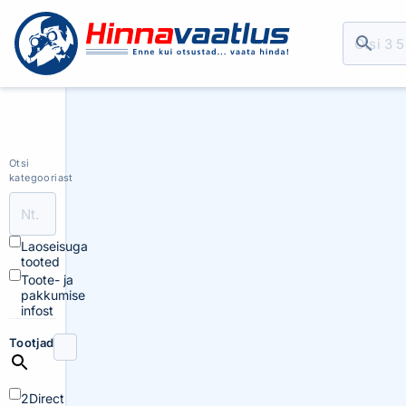
Otsi
kategooriast
Laoseisuga
tooted
Toote- ja
pakkumise
infost
Tootjad
2Direct