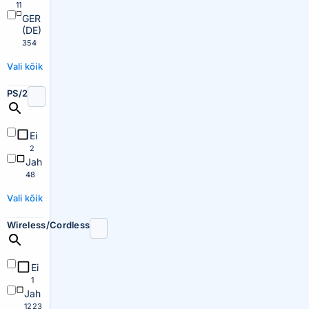
11
GER
(DE)
354
Vali kõik
PS/2
Ei
2
Jah
48
Vali kõik
Wireless/Cordless
Ei
1
Jah
1223