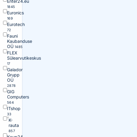
Enter24.eu
1845
Euronics
169
Eurotech
72
Fauni
Kaubanduse
OÜ
1485
FLEX
Sülearvutikeskus
17
Galador
Grupp
OÜ
2878
GIG
Computers
564
ITshop
33
K-
rauta
857
Kaup24