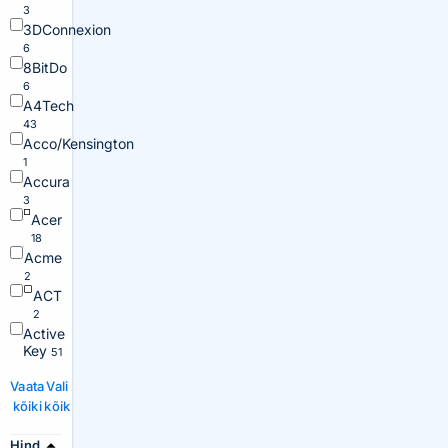
3
3DConnexion
6
8BitDo
6
A4Tech
43
Acco/Kensington
1
Accura
3
Acer
18
Acme
2
ACT
2
Active
Key
51
Vaata
Vali
kõiki
kõik
Hind