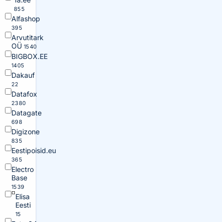
855
Alfashop
395
Arvutitark
OÜ
1540
BIGBOX.EE
1405
Dakauf
22
Datafox
2380
Datagate
698
Digizone
835
Eestipoisid.eu
365
Electro
Base
1539
Elisa
Eesti
15