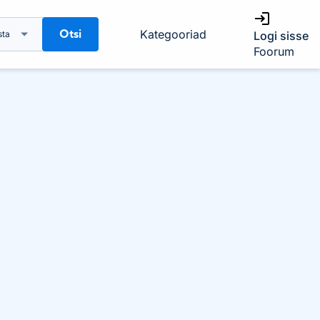
Otsi
Kategooriad
sta
Logi sisse
Foorum