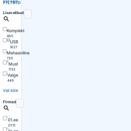
Vali kõik
FILTRID
Lisavalikud
Komplekt
465
USB
1627
Mehaaniline
730
Must
1133
Valge
449
Vali kõik
Firmad
01.ee
2312
1a.ee