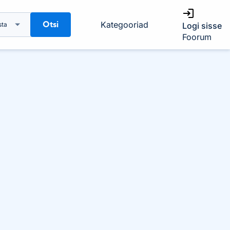
Otsi
Kategooriad
sta
Logi sisse
Foorum