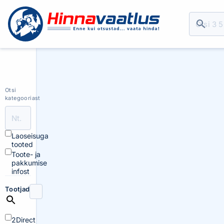
Otsi
kategooriast
Laoseisuga
tooted
Toote- ja
pakkumise
infost
Tootjad
2Direct