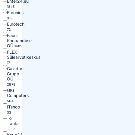
Enter24.eu
1845
Euronics
169
Eurotech
72
Fauni
Kaubanduse
OÜ
1485
FLEX
Sülearvutikeskus
17
Galador
Grupp
OÜ
2878
GIG
Computers
564
ITshop
33
K-
rauta
857
Kaup24