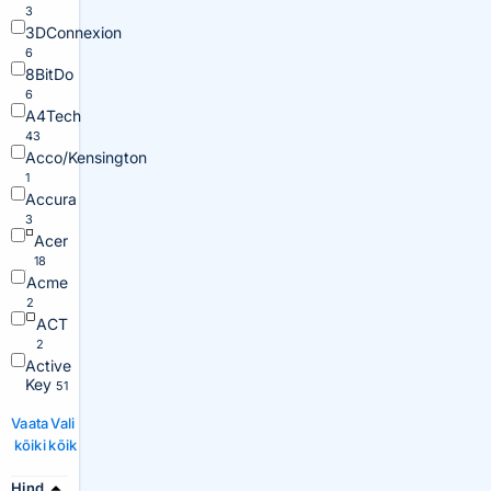
3
3DConnexion
6
8BitDo
6
A4Tech
43
Acco/Kensington
1
Accura
3
Acer
18
Acme
2
ACT
2
Active
Key
51
Vaata
Vali
kõiki
kõik
Hind