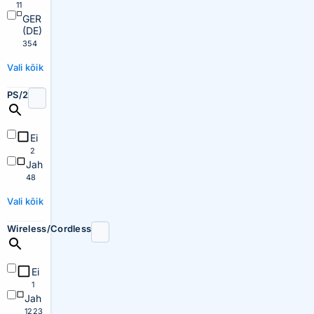
11
GER
(DE)
354
Vali kõik
PS/2
Ei
2
Jah
48
Vali kõik
Wireless/Cordless
Ei
1
Jah
1223