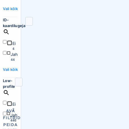
Vali kõik
ID-
kaardilugeja
Ei
4
Jah
44
Vali kõik
Low-
profile
Ei
2
AVA
Jah
FILTRID
446
PEIDA