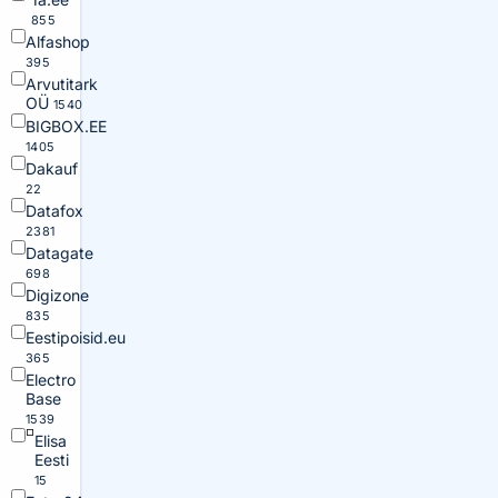
855
Alfashop
395
Arvutitark
OÜ
1540
BIGBOX.EE
1405
Dakauf
22
Datafox
2381
Datagate
698
Digizone
835
Eestipoisid.eu
365
Electro
Base
1539
Elisa
Eesti
15