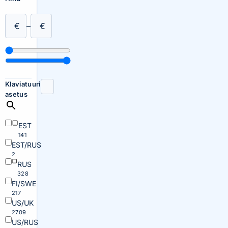
€
–
€
Klaviatuuri
asetus
EST
141
EST/RUS
2
RUS
328
FI/SWE
217
US/UK
2709
US/RUS