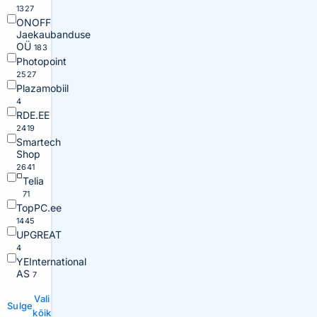
1327
ONOFF
Jaekaubanduse
OÜ
183
Photopoint
2527
Plazamobiil
4
RDE.EE
2419
Smartech
Shop
2641
Telia
71
TopPC.ee
1445
UPGREAT
4
YEInternational
AS
7
Vali
Sulge
kõik