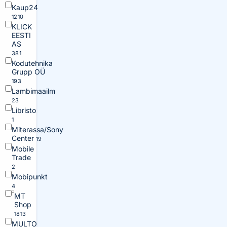
Kaup24
1210
KLICK
EESTI
AS
381
Kodutehnika
Grupp OÜ
193
Lambimaailm
23
Libristo
1
Miterassa/Sony
Center
19
Mobile
Trade
2
Mobipunkt
4
MT
Shop
1813
MULTO