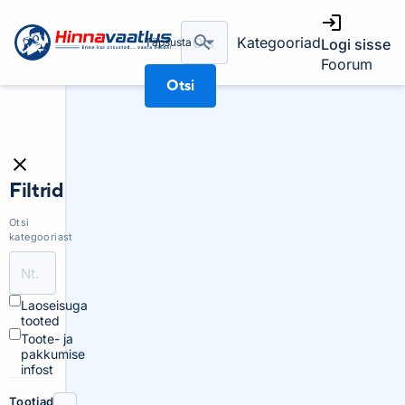
Kategooriad
Täpsusta
Logi sisse
Foorum
Otsi
Filtrid
Otsi
kategooriast
Laoseisuga
tooted
Toote- ja
pakkumise
infost
Tootjad