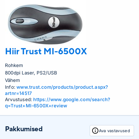
Hiir Trust
MI-6500X
Rohkem
800dpi Laser, PS2/USB
Vähem
Info:
www.trust.com/products/product.aspx?
artnr=14517
Arvustused:
https://www.google.com/search?
q=Trust+MI-6500X+review
Pakkumised
Ava vastavused