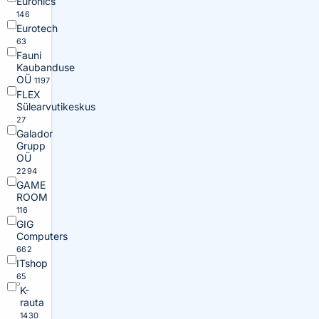
Euronics
146
Eurotech
63
Fauni
Kaubanduse
OÜ
1197
FLEX
Sülearvutikeskus
27
Galador
Grupp
OÜ
2294
GAME
ROOM
116
GIG
Computers
662
ITshop
65
K-
rauta
1430