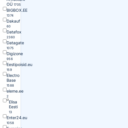
OÜ
1705
BIGBOX.EE
1374
Dakauf
60
Datafox
2360
Datagate
1075
Digizone
956
Eestipoisid.eu
159
Electro
Base
1588
eleme.ee
2
Elisa
Eesti
13
Enter24.eu
1058