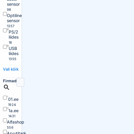
sensor
98
Optiline
sensor
1357
PS/2
liides
18
USB
liides
1355
Vali kõik
Firmad
01.ee
1924
1a.ee
1431
Alfashop
556
Arvutitark