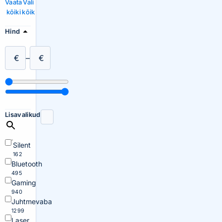
Vaata
Vali
kõiki
kõik
Hind
€
–
€
Lisavalikud
Silent
162
Bluetooth
495
Gaming
940
Juhtmevaba
1299
Laser