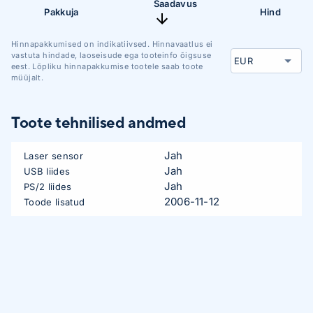
Saadavus
Pakkuja
Hind
Hinnapakkumised on indikatiivsed. Hinnavaatlus ei
vastuta hindade, laoseisude ega tooteinfo õigsuse
eest. Lõpliku hinnapakkumise tootele saab toote
müüjalt.
Toote tehnilised andmed
Jah
Laser sensor
Jah
USB liides
Jah
PS/2 liides
2006-11-12
Toode lisatud