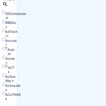
3DConnexion
19
8BitDo
4
A4Tech
72
Accura
7
Acer
36
Acme
2
ACT
4
Active
Key
6
ActiveJet
8
ACUTAKE
8