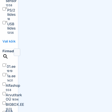
sensor
1358
PS/2
liides
18
USB
liides
1356
Vali kõik
Firmad
01.ee
1919
1a.ee
1431
Alfashop
558
Arvutitark
OÜ
1694
BIGBOX.EE
1372
AVA