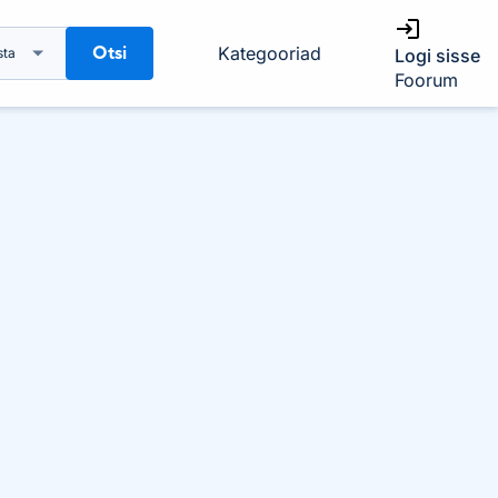
Otsi
Kategooriad
sta
Logi sisse
Foorum