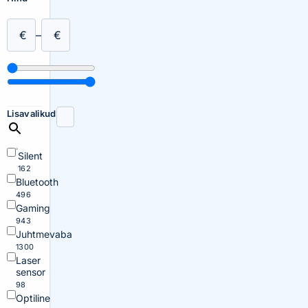
€
–
€
Lisavalikud
Silent
162
Bluetooth
496
Gaming
943
Juhtmevaba
1300
Laser
sensor
98
Optiline