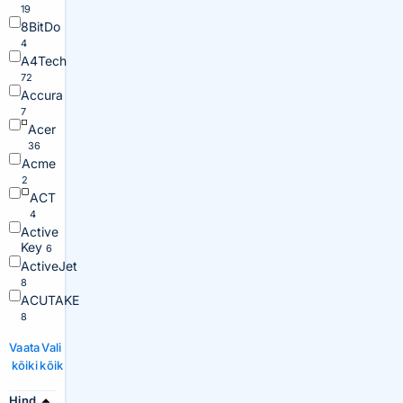
19
8BitDo
4
A4Tech
72
Accura
7
Acer
36
Acme
2
ACT
4
Active
Key
6
ActiveJet
8
ACUTAKE
8
Vaata
Vali
kõiki
kõik
Hind