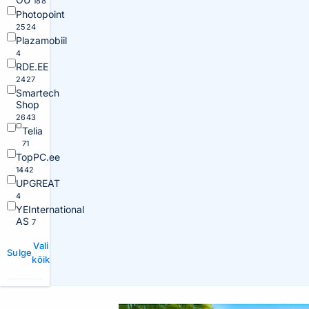
188
Photopoint
2524
Plazamobiil
4
RDE.EE
2427
Smartech
Shop
2643
Telia
71
TopPC.ee
1442
UPGREAT
4
YEInternational
AS
7
Vali
Sulge
kõik