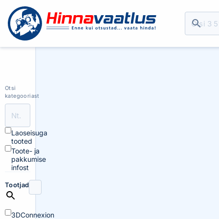
Otsi
kategooriast
Laoseisuga
tooted
Toote- ja
pakkumise
infost
Tootjad
3DConnexion