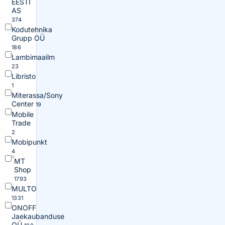
EESTI
AS
374
Kodutehnika
Grupp OÜ
186
Lambimaailm
23
Libristo
1
Miterassa/Sony
Center
19
Mobile
Trade
2
Mobipunkt
4
MT
Shop
1793
MULTO
1331
ONOFF
Jaekaubanduse
OÜ