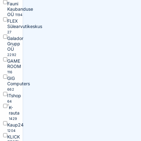
Fauni
Kaubanduse
OÜ
1194
FLEX
Sülearvutikeskus
27
Galador
Grupp
OÜ
2292
GAME
ROOM
116
GIG
Computers
662
ITshop
64
K-
rauta
1429
Kaup24
1204
KLICK