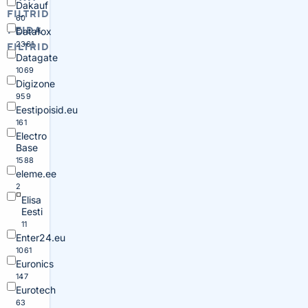
Dakauf
FILTRID
60
PEIDA
Datafox
2361
FILTRID
Datagate
1069
Digizone
959
Eestipoisid.eu
161
Electro
Base
1588
eleme.ee
2
Elisa
Eesti
11
Enter24.eu
1061
Euronics
147
Eurotech
63