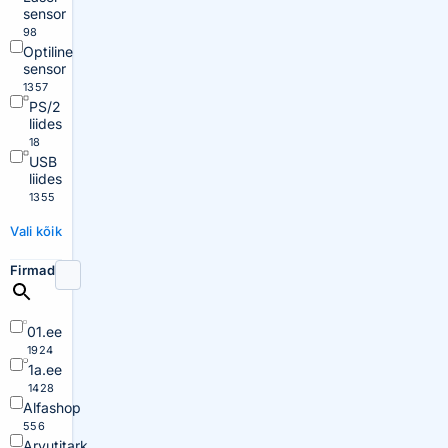
sensor
98
Optiline
sensor
1357
PS/2
liides
18
USB
liides
1355
Vali kõik
Firmad
01.ee
1924
1a.ee
1428
Alfashop
556
Arvutitark