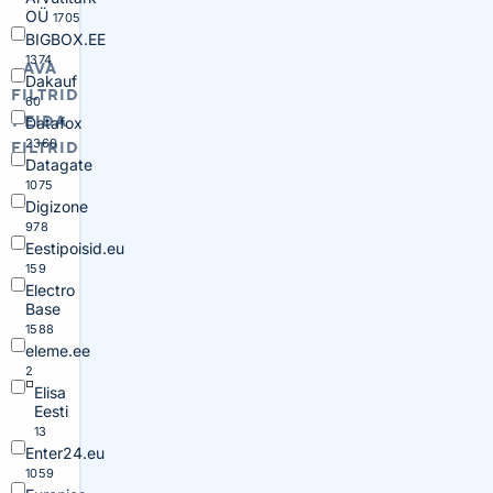
OÜ
1705
BIGBOX.EE
1374
AVA
Dakauf
FILTRID
60
PEIDA
Datafox
2360
FILTRID
Datagate
1075
Digizone
978
Eestipoisid.eu
159
Electro
Base
1588
eleme.ee
2
Elisa
Eesti
13
Enter24.eu
1059