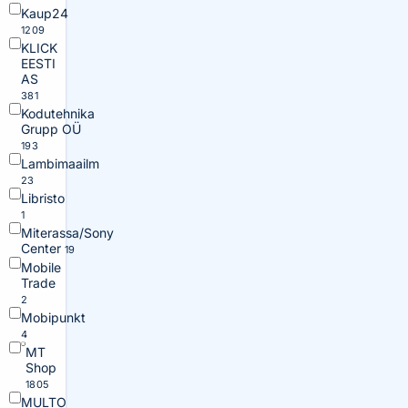
Kaup24
1209
KLICK
EESTI
AS
381
Kodutehnika
Grupp OÜ
193
Lambimaailm
23
Libristo
1
Miterassa/Sony
Center
19
Mobile
Trade
2
Mobipunkt
4
MT
Shop
1805
MULTO