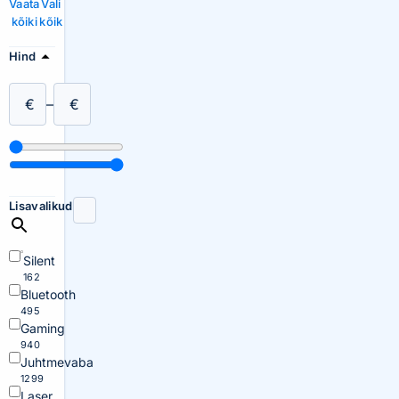
Vaata
Vali
kõiki
kõik
Hind
€
–
€
Lisavalikud
Silent
162
Bluetooth
495
Gaming
940
Juhtmevaba
1299
Laser