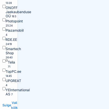
1328
ONOFF
Jaekaubanduse
OÜ
183
Photopoint
2524
Plazamobiil
4
RDE.EE
2419
Smartech
Shop
2640
Telia
71
TopPC.ee
1445
UPGREAT
4
YEInternational
AS
7
Vali
Sulge
kõik