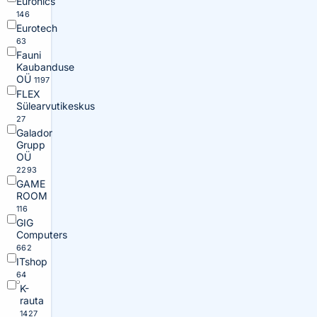
Euronics
146
Eurotech
63
Fauni
Kaubanduse
OÜ
1197
FLEX
Sülearvutikeskus
27
Galador
Grupp
OÜ
2293
GAME
ROOM
116
GIG
Computers
662
ITshop
64
K-
rauta
1427