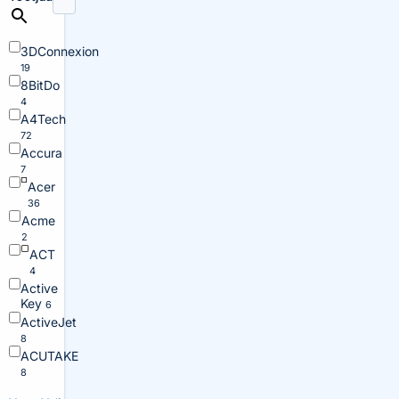
3DConnexion
19
8BitDo
4
A4Tech
72
Accura
7
Acer
36
Acme
2
ACT
4
Active
Key
6
ActiveJet
8
ACUTAKE
8