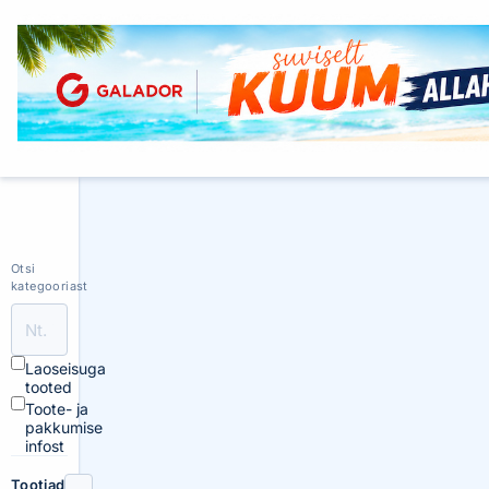
Otsi
kategooriast
Laoseisuga
tooted
Toote- ja
pakkumise
infost
Tootjad