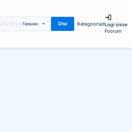
Otsi
Kategooriad
Täpsusta
Logi sisse
Foorum