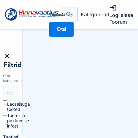
Kategooriad
Täpsusta
Logi sisse
Foorum
Otsi
Filtrid
Otsi
kategooriast
Laoseisuga
tooted
Toote- ja
pakkumise
infost
Tootjad