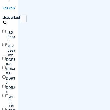
Vali kõik
Lisavalikud
U.2
Pesa
1
M.2
pesa
499
DDR5
648
DDR4
189
DDR3
9
DDR2
1
Wi-
Fi
486