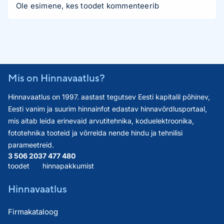
Ole esimene, kes toodet kommenteerib
Mis on Hinnavaatlus?
Hinnavaatlus on 1997. aastast tegutsev Eesti kapitalil põhinev,
Eesti vanim ja suurim hinnainfot edastav hinnavõrdlusportaal,
mis aitab leida erinevaid arvutitehnika, koduelektroonika,
fototehnika tooteid ja võrrelda nende hindu ja tehnilisi
parameetreid.
3 506 203
7 477 480
toodet
hinnapakkumist
Hinnavaatlus
Firmakataloog