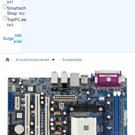
637
Smartech
Shop
782
TopPC.ee
582
Vali
Sulge
kõik
Arvutikomponendid
Emaplaadid