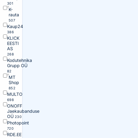
301
K-
rauta
507
Kaup24
386
KLICK
EESTI
AS
268
Kodutehnika
Grupp OÜ
82
MT
Shop
852
MULTO
698
ONOFF
Jaekaubanduse
OÜ
230
Photopoint
720
RDE.EE