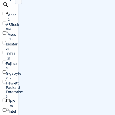
Acer
2
ASRock
194
Asus
316
Biostar
23
DELL
31
Fujitsu
3
Gigabyte
257
Hewlett
Packard
Enterprise
3
HP
19
Intel