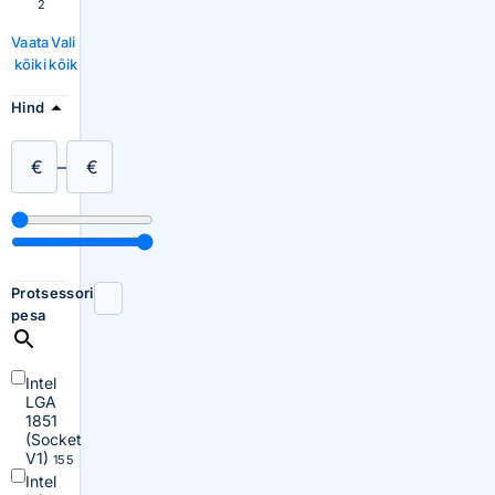
2
Vaata
Vali
kõiki
kõik
Hind
€
–
€
Protsessori
pesa
Intel
LGA
1851
(Socket
V1)
155
Intel