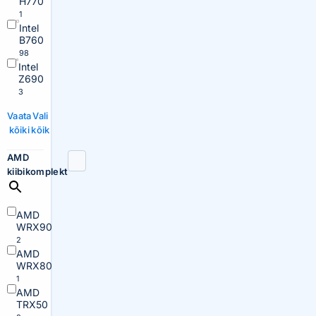
H770
1
Intel
B760
98
Intel
Z690
3
Vaata
Vali
kõiki
kõik
AMD
kiibikomplekt
AMD
WRX90
2
AMD
WRX80
1
AMD
TRX50