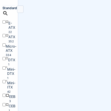
Standard
E-
ATX
22
ATX
352
Micro-
ATX
334
DTX
1
Mini-
DTX
1
Mini-
ITX
42
EEB
3
CEB
1