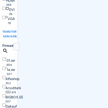
HDMI
396
DVI
36
VGA
79
Vaata
Vali
kõiki
kõik
Firmad
01.ee
694
1a.ee
507
Alfashop
352
Arvutitark
OÜ
615
BIGBOX.EE
507
Dakauf