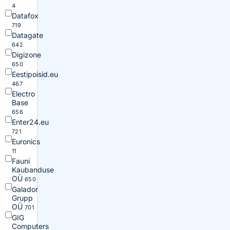
4
Datafox
719
Datagate
642
Digizone
650
Eestipoisid.eu
467
Electro
Base
656
Enter24.eu
721
Euronics
11
Fauni
Kaubanduse
OÜ
650
Galador
Grupp
OÜ
701
GIG
Computers