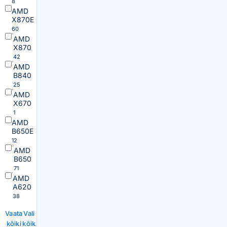
8
AMD
X870E
60
AMD
X870
42
AMD
B840
25
AMD
X670
1
AMD
B650E
12
AMD
B650
71
AMD
A620
38
Vaata
Vali
kõiki
kõik