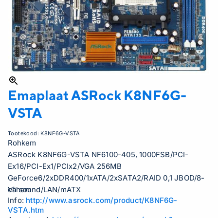
Emaplaat ASRock
K8NF6G-
VSTA
Tootekood:
K8NF6G-VSTA
Rohkem
ASRock K8NF6G-VSTA NF6100-405, 1000FSB/PCI-
Ex16/PCI-Ex1/PCIx2/VGA 256MB
GeForce6/2xDDR400/1xATA/2xSATA2/RAID 0,1 JBOD/8-
ch sound/LAN/mATX
Vähem
Info:
http://www.asrock.com/product/K8NF6G-
VSTA.htm