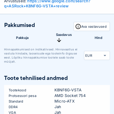
Arvustused:
https://www.google.com/search?
q=ASRock+K8NF6G-VSTA+review
Pakkumised
Ava vastavused
Saadavus
Pakkuja
Hind
Hinnapakkumised on indikatiivsed. Hinnavaatlus ei
vastuta hindade, laoseisude ega tooteinfo õigsuse
eest. Lõpliku hinnapakkumise tootele saab toote
müüjalt.
Toote tehnilised andmed
K8NF6G-VSTA
Tootekood
AMD Socket 754
Protsessori pesa
Micro-ATX
Standard
Jah
DDR4
Jah
VGA