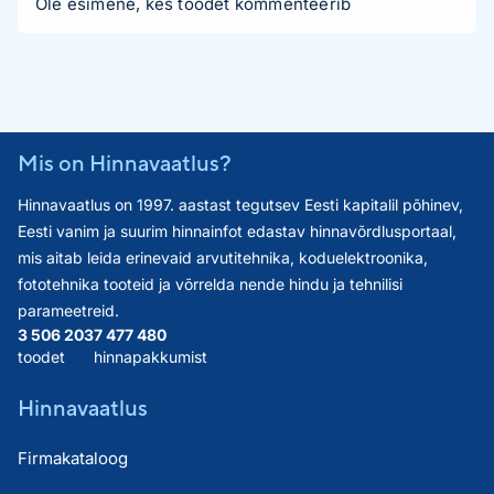
Ole esimene, kes toodet kommenteerib
Mis on Hinnavaatlus?
Hinnavaatlus on 1997. aastast tegutsev Eesti kapitalil põhinev,
Eesti vanim ja suurim hinnainfot edastav hinnavõrdlusportaal,
mis aitab leida erinevaid arvutitehnika, koduelektroonika,
fototehnika tooteid ja võrrelda nende hindu ja tehnilisi
parameetreid.
3 506 203
7 477 480
toodet
hinnapakkumist
Hinnavaatlus
Firmakataloog