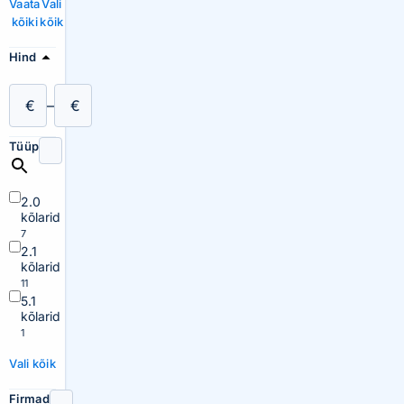
Vaata
Vali
kõiki
kõik
Hind
€
–
€
Tüüp
2.0
kõlarid
7
2.1
kõlarid
11
5.1
kõlarid
1
Vali kõik
Firmad