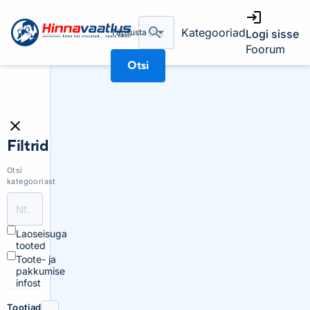
Kategooriad
Täpsusta
Logi sisse
Foorum
Otsi
Filtrid
Otsi
kategooriast
Laoseisuga
tooted
Toote- ja
pakkumise
infost
Tootjad