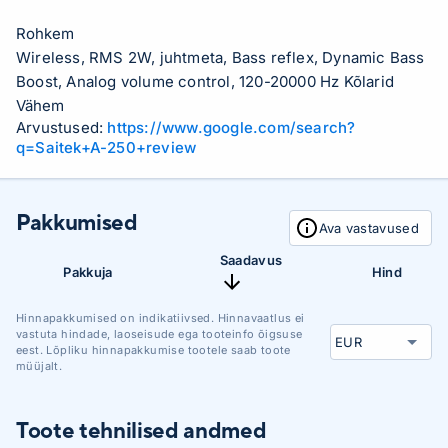
Rohkem
Wireless, RMS 2W, juhtmeta, Bass reflex, Dynamic Bass
Boost, Analog volume control, 120-20000 Hz Kõlarid
Vähem
Arvustused:
https://www.google.com/search?
q=Saitek+A-250+review
Pakkumised
Ava vastavused
Saadavus
Pakkuja
Hind
Hinnapakkumised on indikatiivsed. Hinnavaatlus ei
vastuta hindade, laoseisude ega tooteinfo õigsuse
eest. Lõpliku hinnapakkumise tootele saab toote
müüjalt.
Toote tehnilised andmed