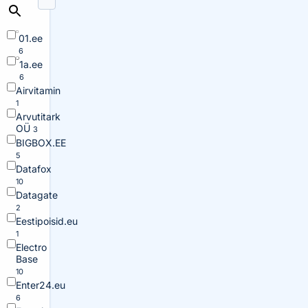
01.ee
6
1a.ee
6
Airvitamin
1
Arvutitark
OÜ
3
BIGBOX.EE
5
Datafox
10
Datagate
2
Eestipoisid.eu
1
Electro
Base
10
Enter24.eu
6