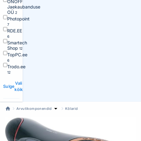
ONOFF
Jaekaubanduse
OÜ
2
Photopoint
7
RDE.EE
6
Smartech
Shop
12
TopPC.ee
6
Trodo.ee
12
Vali
Sulge
kõik
Arvutikomponendid
Kõlarid