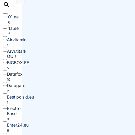
01.ee
6
1a.ee
6
Airvitamin
1
Arvutitark
OÜ
3
BIGBOX.EE
5
Datafox
10
Datagate
2
Eestipoisid.eu
1
Electro
Base
10
Enter24.eu
6