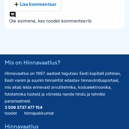
Lisa kommentaar
Ole esimene, kes toodet kommenteerib
Mis on Hinnavaatlus?
Hinnavaatlus on 1997. aastast tegutsev Eesti kapitalil põhinev,
Eesti vanim ja suurim hinnainfot edastav hinnavõrdlusportaal,
mis aitab leida erinevaid arvutitehnika, koduelektroonika,
fototehnika tooteid ja võrrelda nende hindu ja tehnilisi
parameetreid.
3 509 373
7 477 154
toodet
hinnapakkumist
Hinnavaatlus