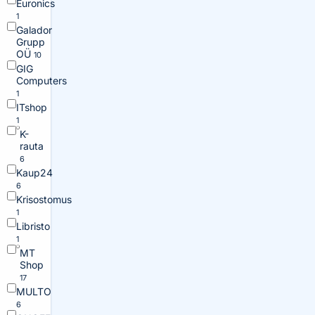
Euronics
1
Galador
Grupp
OÜ
10
GIG
Computers
1
ITshop
1
K-
rauta
6
Kaup24
6
Krisostomus
1
Libristo
1
MT
Shop
17
MULTO
6