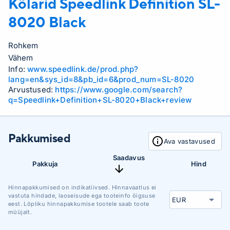
Kõlarid Speedlink
Definition SL-
8020 Black
Rohkem
Vähem
Info:
www.speedlink.de/prod.php?
lang=en&sys_id=8&pb_id=6&prod_num=SL-8020
Arvustused:
https://www.google.com/search?
q=Speedlink+Definition+SL-8020+Black+review
Pakkumised
Ava vastavused
Saadavus
Pakkuja
Hind
Hinnapakkumised on indikatiivsed. Hinnavaatlus ei
vastuta hindade, laoseisude ega tooteinfo õigsuse
eest. Lõpliku hinnapakkumise tootele saab toote
müüjalt.