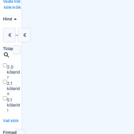
Vaata
Vali
kõiki
kõik
Hind
€
–
€
Tüüp
2.0
kõlarid
7
2.1
kõlarid
11
5.1
kõlarid
1
Vali kõik
Firmad