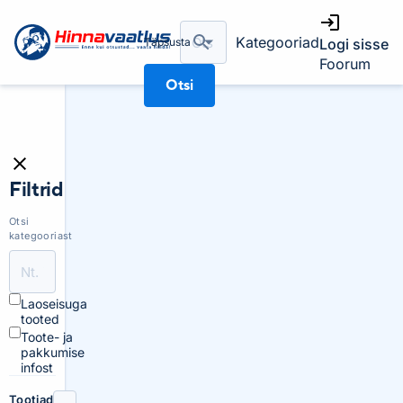
Kategooriad
Täpsusta
Logi sisse
Foorum
Otsi
Filtrid
Otsi
kategooriast
Laoseisuga
tooted
Toote- ja
pakkumise
infost
Tootjad