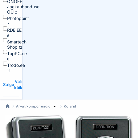
ONOFF
Jaekaubanduse
OÜ
2
Photopoint
7
RDE.EE
6
Smartech
Shop
12
TopPC.ee
6
Trodo.ee
12
Vali
Sulge
kõik
Arvutikomponendid
Kõlarid