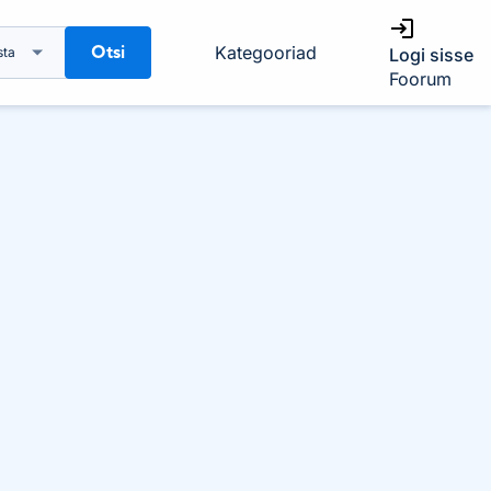
Otsi
Kategooriad
sta
Logi sisse
Foorum