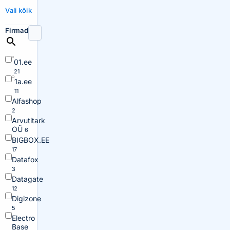
Vali kõik
Firmad
01.ee
21
1a.ee
11
Alfashop
2
Arvutitark
OÜ
6
BIGBOX.EE
17
Datafox
3
Datagate
12
Digizone
5
Electro
Base