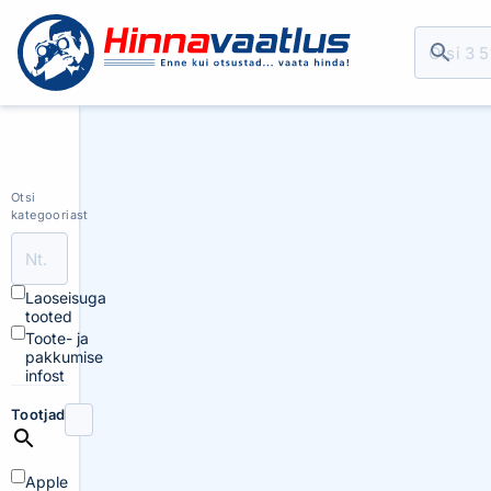
Otsi
kategooriast
Laoseisuga
tooted
Toote- ja
pakkumise
infost
Tootjad
Apple