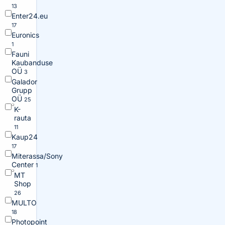
13
Enter24.eu
17
Euronics
1
Fauni
Kaubanduse
OÜ
3
Galador
Grupp
OÜ
25
K-
rauta
11
Kaup24
17
Miterassa/Sony
Center
1
MT
Shop
26
MULTO
18
Photopoint