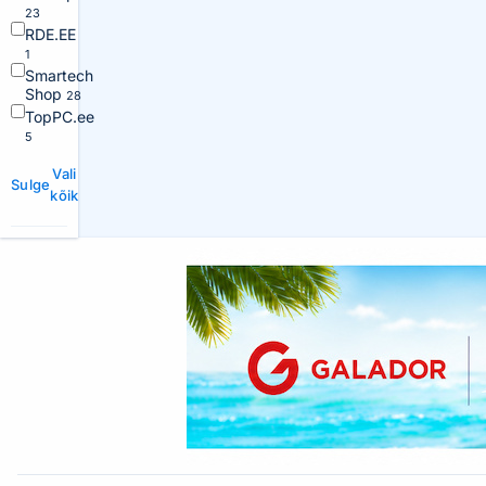
23
RDE.EE
1
Smartech
Shop
28
TopPC.ee
5
Vali
Sulge
kõik