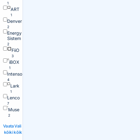
1
ART
1
Denver
2
Energy
Sistem
2
FiiO
3
iBOX
1
Intenso
4
Lark
1
Lenco
7
Muse
2
Vaata
Vali
kõiki
kõik