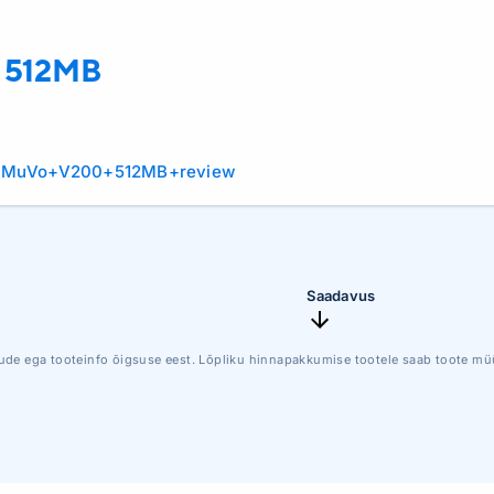
 512MB
ve+MuVo+V200+512MB+review
Saadavus
ude ega tooteinfo õigsuse eest. Lõpliku hinnapakkumise tootele saab toote müü