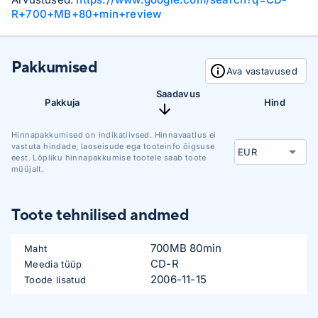
R+700+MB+80+min+review
Pakkumised
Ava vastavused
Saadavus
Pakkuja
Hind
Hinnapakkumised on indikatiivsed. Hinnavaatlus ei
vastuta hindade, laoseisude ega tooteinfo õigsuse
eest. Lõpliku hinnapakkumise tootele saab toote
müüjalt.
Toote tehnilised andmed
700MB 80min
Maht
CD-R
Meedia tüüp
2006-11-15
Toode lisatud