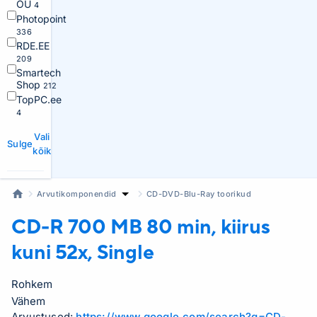
OÜ
4
Photopoint
336
RDE.EE
209
Smartech
Shop
212
TopPC.ee
4
Vali
Sulge
kõik
Arvutikomponendid
CD-DVD-Blu-Ray toorikud
CD-R
700 MB 80 min, kiirus
kuni 52x, Single
Rohkem
Vähem
Arvustused:
https://www.google.com/search?q=CD-