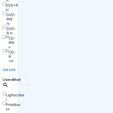
15
DVD+R
61
DVD-
RW
14
DVD-
R
91
CD-
RW
9
CD-
R
129
Vali kõik
Lisavalikud
Lightscribe
1
Prinditav
94