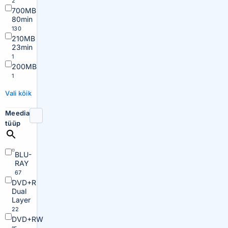
2
700MB
80min
130
210MB
23min
1
200MB
1
Vali kõik
Meedia
tüüp
BLU-
RAY
67
DVD+R
Dual
Layer
22
DVD+RW