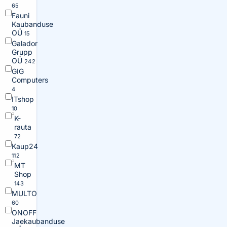
65
Fauni
Kaubanduse
OÜ
15
Galador
Grupp
OÜ
242
GIG
Computers
4
ITshop
10
K-
rauta
72
Kaup24
112
MT
Shop
143
MULTO
60
ONOFF
Jaekaubanduse