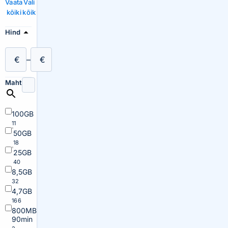
Vaata
Vali
kõiki
kõik
Hind
€
–
€
Maht
100GB
11
50GB
18
25GB
40
8,5GB
32
4,7GB
166
800MB
90min