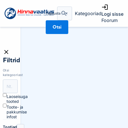
Kategooriad
Täpsusta
Logi sisse
Foorum
Otsi
Filtrid
Otsi
kategooriast
Laoseisuga
tooted
Toote- ja
pakkumise
infost
Tootjad