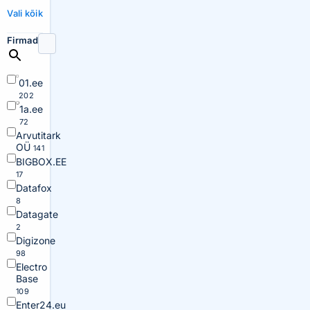
Vali kõik
Firmad
01.ee
202
1a.ee
72
Arvutitark
OÜ
141
BIGBOX.EE
17
Datafox
8
Datagate
2
Digizone
98
Electro
Base
109
Enter24.eu