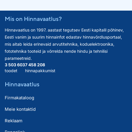
Mis on Hinnavaatlus?
Hinnavaatlus on 1997. aastast tegutsev Eesti kapitalil põhinev,
Eesti vanim ja suurim hinnainfot edastav hinnavõrdlusportaal,
mis aitab leida erinevaid arvutitehnika, koduelektroonika,
fototehnika tooteid ja võrrelda nende hindu ja tehnilisi
parameetreid.
3 503 603
7 458 208
toodet
hinnapakkumist
Hinnavaatlus
Firmakataloog
Meie kontaktid
Reklaam