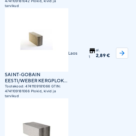
4741109181042
Plokid, kivid ja
tarvikud
al.
Laos
2,89 €
1
SAINT-GOBAIN
EESTI/WEBER KERGPLOKK
VIIS 150X250X480MM
Tootekood:
4741109181066
GTIN:
4741109181066
Plokid, kivid ja
EFEKT
tarvikud