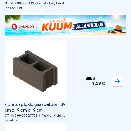
GTIN:
2990003035292
Plokid, kivid
ja tarvikud
al.
1,49 €
2
- Ehitusplokk, gaasbetoon, 39
cm x 19 cm x 19 cm
GTIN:
299000277254
Plokid, kivid ja
tarvikud