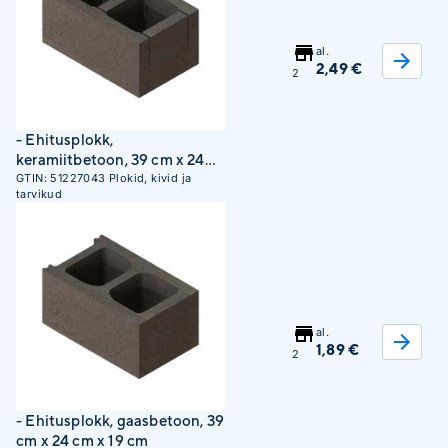
al.
2,49 €
2
- Ehitusplokk,
keramiitbetoon, 39 cm x 24
cm x 19 cm
GTIN:
51227043
Plokid, kivid ja
tarvikud
al.
1,89 €
2
- Ehitusplokk, gaasbetoon, 39
cm x 24 cm x 19 cm