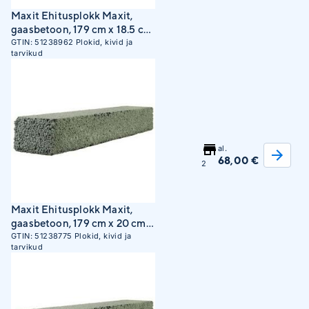
Maxit Ehitusplokk Maxit,
gaasbetoon, 179 cm x 18.5 cm
x 30 cm
GTIN:
51238962
Plokid, kivid ja
tarvikud
al.
68,00 €
2
Maxit Ehitusplokk Maxit,
gaasbetoon, 179 cm x 20 cm x
18.5 cm
GTIN:
51238775
Plokid, kivid ja
tarvikud