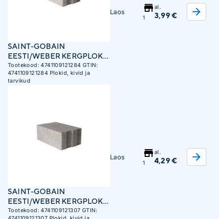
al.
Laos
3,99 €
1
SAINT-GOBAIN
EESTI/WEBER KERGPLOKK
VIIS 250X185X480MM
Tootekood:
4741109121284
GTIN:
4741109121284
Plokid, kivid ja
EFEKT
tarvikud
al.
Laos
4,29 €
1
SAINT-GOBAIN
EESTI/WEBER KERGPLOKK
VIIS 300X185X480MM
Tootekood:
4741109121307
GTIN:
4741109121307
Plokid, kivid ja