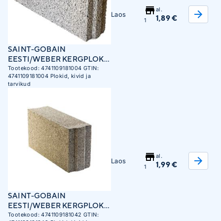
al.
Laos
1,89 €
1
SAINT-GOBAIN
EESTI/WEBER KERGPLOKK
KOLM 100X250X480MM
Tootekood:
4741109181004
GTIN:
4741109181004
Plokid, kivid ja
EFEKT 108TK ALUS
tarvikud
al.
Laos
1,99 €
1
SAINT-GOBAIN
EESTI/WEBER KERGPLOKK
VIIS 100X250X480 EFEKT
Tootekood:
4741109181042
GTIN: