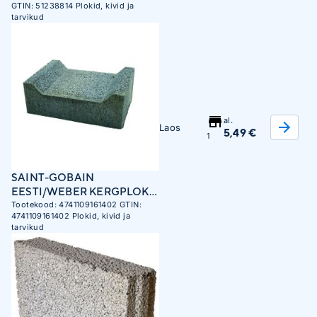
x 10 cm
GTIN:
51238814
Plokid, kivid ja
tarvikud
al.
Laos
5,49 €
1
SAINT-GOBAIN
EESTI/WEBER KERGPLOKK
TALDMIKUPLOKK
Tootekood:
4741109161402
GTIN:
4741109161402
Plokid, kivid ja
490X185X350MM
tarvikud