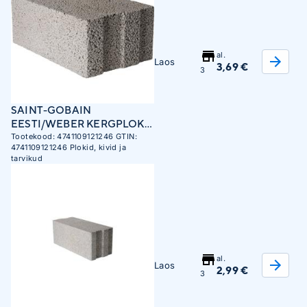
al.
Laos
3,69 €
3
SAINT-GOBAIN
EESTI/WEBER KERGPLOKK
KOLM 300X185X480MM
Tootekood:
4741109121246
GTIN:
4741109121246
Plokid, kivid ja
EFEKT
tarvikud
al.
Laos
2,99 €
3