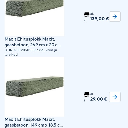
al.
139,00 €
2
Maxit Ehitusplokk Maxit,
gaasbetoon, 269 cm x 20 cm
x 18.5 cm
GTIN:
500205018
Plokid, kivid ja
tarvikud
al.
29,00 €
2
Maxit Ehitusplokk Maxit,
gaasbetoon, 149 cm x 18.5 cm