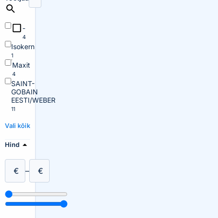
-
4
Isokern
1
Maxit
4
SAINT-
GOBAIN
EESTI/WEBER
11
Vali kõik
Hind
€
–
€