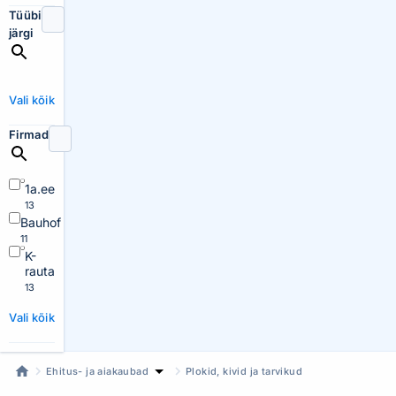
Tüübi
järgi
Vali kõik
Firmad
1a.ee
13
Bauhof
11
K-
rauta
13
Vali kõik
Ehitus- ja aiakaubad
Plokid, kivid ja tarvikud