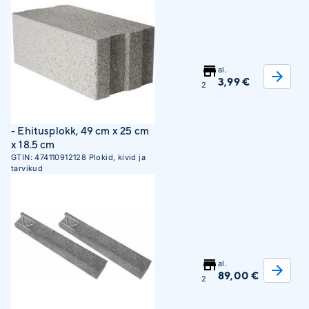
al.
3,99 €
2
- Ehitusplokk, 49 cm x 25 cm
x 18.5 cm
GTIN:
474110912128
Plokid, kivid ja
tarvikud
al.
89,00 €
2