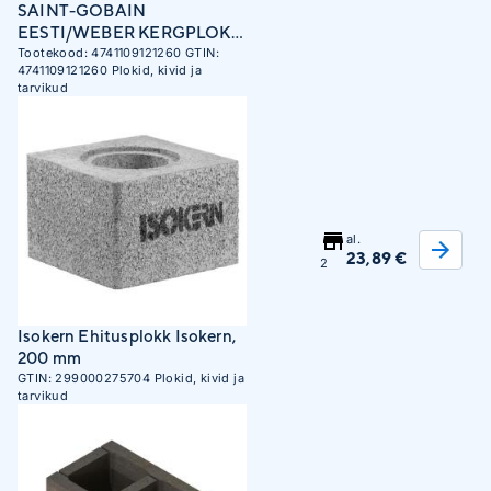
SAINT-GOBAIN
EESTI/WEBER KERGPLOKK
VIIS 200X185X480MM
Tootekood:
4741109121260
GTIN:
4741109121260
Plokid, kivid ja
EFEKT
tarvikud
al.
23,89 €
2
Isokern Ehitusplokk Isokern,
200 mm
GTIN:
299000275704
Plokid, kivid ja
tarvikud