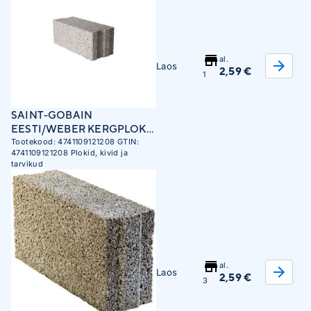
al.
Laos
2,59 €
1
SAINT-GOBAIN
EESTI/WEBER KERGPLOKK
KOLM 200X185X480MM
Tootekood:
4741109121208
GTIN:
4741109121208
Plokid, kivid ja
EFEKT
tarvikud
al.
Laos
2,59 €
3