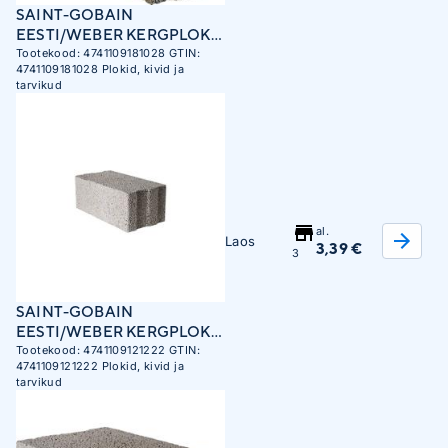
SAINT-GOBAIN
EESTI/WEBER KERGPLOKK
FIBO 3 EFEKT
Tootekood:
4741109181028
GTIN:
4741109181028
Plokid, kivid ja
150X250X480MM
tarvikud
al.
Laos
3,39 €
3
SAINT-GOBAIN
EESTI/WEBER KERGPLOKK
KOLM 250X185X480MM
Tootekood:
4741109121222
GTIN:
4741109121222
Plokid, kivid ja
EFEKT
tarvikud