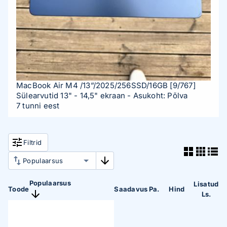
MacBook Air M4 /13”/2025/256SSD/16GB
[9/767]
Sülearvutid 13" - 14,5" ekraan
- Asukoht: Põlva
7 tunni eest
Filtrid
Populaarsus
Lisatud
Toode
Saadavus
Pa.
Hind
Ls.