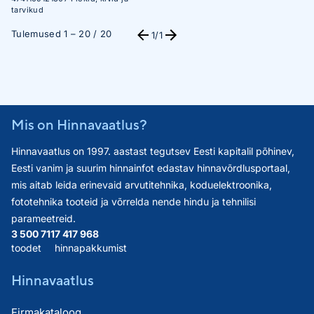
EFEKT
tarvikud
Tulemused 1 – 20 / 20
1
/1
Mis on Hinnavaatlus?
Hinnavaatlus on 1997. aastast tegutsev Eesti kapitalil põhinev,
Eesti vanim ja suurim hinnainfot edastav hinnavõrdlusportaal,
mis aitab leida erinevaid arvutitehnika, koduelektroonika,
fototehnika tooteid ja võrrelda nende hindu ja tehnilisi
parameetreid.
3 500 711
7 417 968
toodet
hinnapakkumist
Hinnavaatlus
Firmakataloog