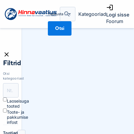
Kategooriad
Täpsusta
Logi sisse
Foorum
Otsi
Filtrid
Otsi
kategooriast
Laoseisuga
tooted
Toote- ja
pakkumise
infost
Tootjad