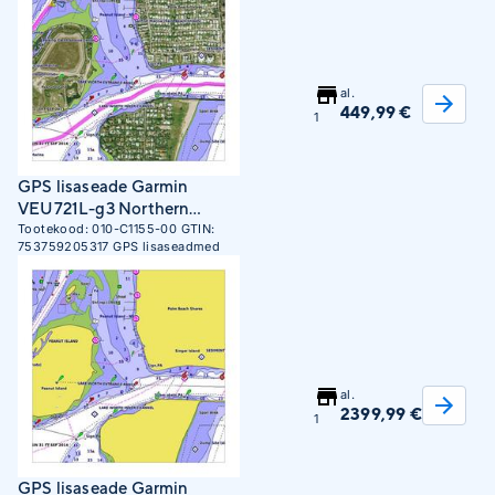
al.
449,99 €
1
GPS lisaseade Garmin
VEU721L-g3 Northern
Europe
Tootekood:
010-C1155-00
GTIN:
753759205317
GPS lisaseadmed
al.
2399,99 €
1
GPS lisaseade Garmin