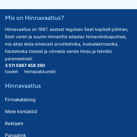
Mis on Hinnavaatlus?
Hinnavaatlus on 1997. aastast tegutsev Eesti kapitalil põhinev,
Eesti vanim ja suurim hinnainfot edastav hinnavõrdlusportaal,
mis aitab leida erinevaid arvutitehnika, koduelektroonika,
fototehnika tooteid ja võrrelda nende hindu ja tehnilisi
parameetreid.
3 511 586
7 458 390
toodet
hinnapakkumist
Hinnavaatlus
Firmakataloog
Meie kontaktid
Reklaam
Pangalink