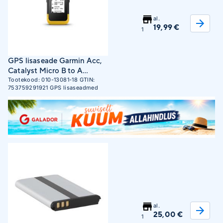
al.
19,99 €
1
GPS lisaseade Garmin Acc,
Catalyst Micro B to A
USB,3.5m DATA/POWER
Tootekood:
010-13081-18
GTIN:
753759291921
GPS lisaseadmed
al.
25,00 €
1