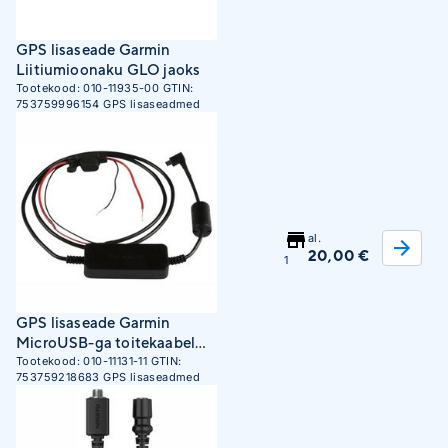
GPS lisaseade Garmin
Liitiumioonaku GLO jaoks
Tootekood:
010-11935-00
GTIN:
753759996154
GPS lisaseadmed
al.
20,00 €
1
GPS lisaseade Garmin
MicroUSB-ga toitekaabel
InReach Mini jaoks
Tootekood:
010-11131-11
GTIN:
753759218683
GPS lisaseadmed