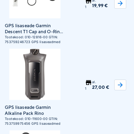
al.
19,99 €
1
GPS lisaseade Garmin
Descent T1 Cap and O-Ring
Kit
Tootekood:
010-12816-00
GTIN:
753759246723
GPS lisaseadmed
al.
27,00 €
1
GPS lisaseade Garmin
Alkaline Pack Rino
Tootekood:
010-11600-00
GTIN:
753759975456
GPS lisaseadmed