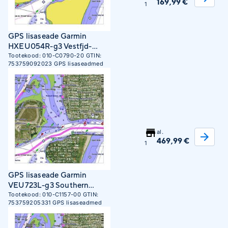
169,99 €
1
GPS lisaseade Garmin
HXEU054R-g3 Vestfjd-
Svalbard-Varanger
Tootekood:
010-C0790-20
GTIN:
753759092023
GPS lisaseadmed
al.
469,99 €
1
GPS lisaseade Garmin
VEU723L-g3 Southern
Europe
Tootekood:
010-C1157-00
GTIN:
753759205331
GPS lisaseadmed