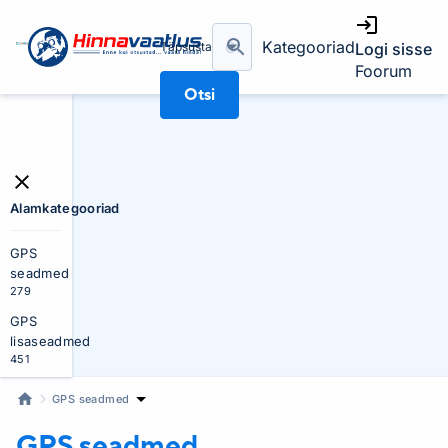
Kategooriad
Täpsusta
Logi sisse
Foorum
Otsi
Alamkategooriad
GPS
seadmed
279
GPS
lisaseadmed
451
GPS seadmed
GPS seadmed