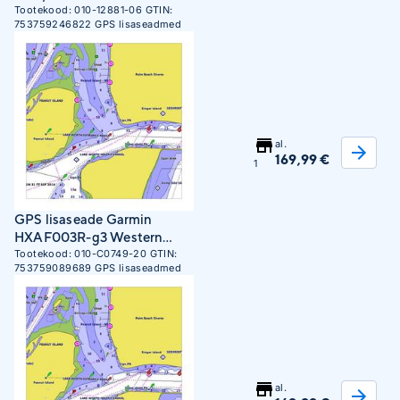
adapterkaabliga Montana
Tootekood:
010-12881-06
GTIN:
753759246822
GPS lisaseadmed
7xx jaoks
al.
169,99 €
1
GPS lisaseade Garmin
HXAF003R-g3 Western
Africa
Tootekood:
010-C0749-20
GTIN:
753759089689
GPS lisaseadmed
al.