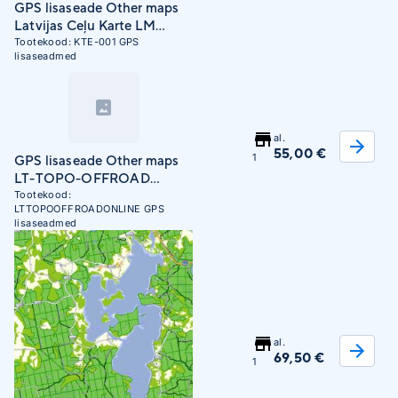
GPS lisaseade Other maps
Latvijas Ceļu Karte LM
(Kurtuesi)
Tootekood:
KTE-001
GPS
lisaseadmed
al.
55,00 €
1
GPS lisaseade Other maps
LT-TOPO-OFFROAD
ONLINE
Tootekood:
LTTOPOOFFROADONLINE
GPS
lisaseadmed
al.
69,50 €
1