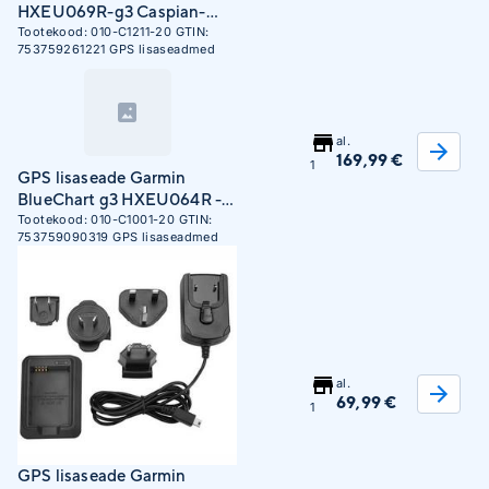
HXEU069R-g3 Caspian-
Ulyanovsk-Orsk
Tootekood:
010-C1211-20
GTIN:
753759261221
GPS lisaseadmed
al.
169,99 €
1
GPS lisaseade Garmin
BlueChart g3 HXEU064R -
Greenland
Tootekood:
010-C1001-20
GTIN:
753759090319
GPS lisaseadmed
al.
69,99 €
1
GPS lisaseade Garmin