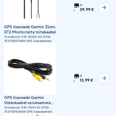
al.
39,99 €
1
GPS lisaseade Garmin Zūmo
XT2 Mootorratta toitekaabel
Tootekood:
010-13285-03
GTIN:
753759317409
GPS lisaseadmed
al.
13,99 €
1
GPS lisaseade Garmin
Videokaabel varukaamera
jaoks, 1,98 m
Tootekood:
010-11541-00
GTIN:
753759103644
GPS lisaseadmed