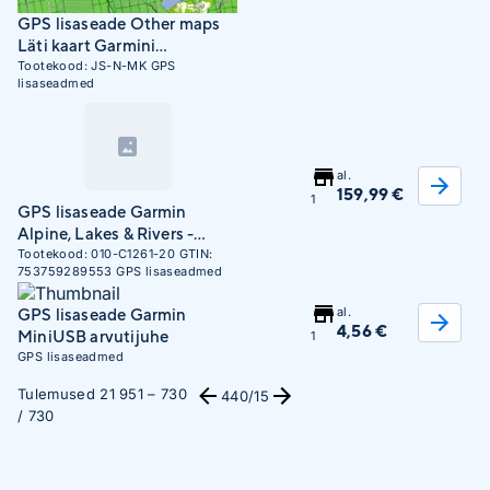
GPS lisaseade Other maps
Läti kaart Garmini
navigatsioonile (Jana Seta)
Tootekood:
JS-N-MK
GPS
lisaseadmed
metsaplokkidega
al.
159,99 €
1
GPS lisaseade Garmin
Alpine, Lakes & Rivers -
Inland Marine Charts
Tootekood:
010-C1261-20
GTIN:
753759289553
GPS lisaseadmed
al.
GPS lisaseade Garmin
4,56 €
MiniUSB arvutijuhe
1
GPS lisaseadmed
Tulemused 21 951 – 730
440
/15
/ 730