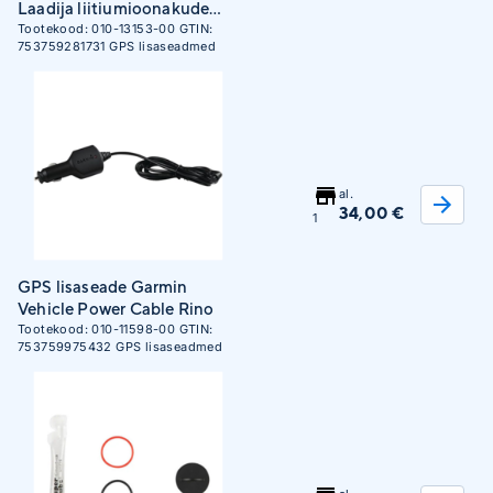
Laadija liitiumioonakude
jaoks
Tootekood:
010-13153-00
GTIN:
753759281731
GPS lisaseadmed
al.
34,00 €
1
GPS lisaseade Garmin
Vehicle Power Cable Rino
Tootekood:
010-11598-00
GTIN:
753759975432
GPS lisaseadmed