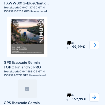
HXWW001G-BlueChart g3
WorldWide
Tootekood:
010-C1137-20
GTIN:
753759160258
GPS lisaseadmed
al.
99,99 €
1
GPS lisaseade Garmin
TOPO Finland v5 PRO
Tootekood:
010-11988-02
GTIN:
753759261771
GPS lisaseadmed
al.
169,99 €
1
GPS lisaseade Garmin