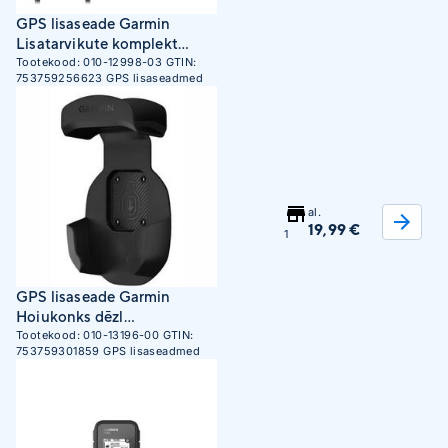
GPS lisaseade Garmin
Lisatarvikute komplekt
Tread jaoks
Tootekood:
010-12998-03
GTIN:
753759256623
GPS lisaseadmed
al.
19,99 €
1
GPS lisaseade Garmin
Hoiukonks dēzl
peakomplekti jaoks
Tootekood:
010-13196-00
GTIN:
753759301859
GPS lisaseadmed