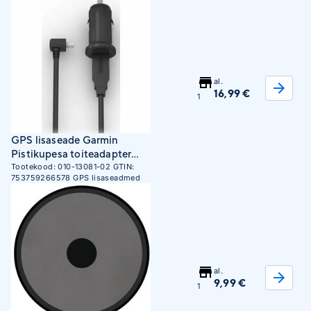
al.
16,99 €
1
GPS lisaseade Garmin
Pistikupesa toiteadapter
Catalyst jaoks
Tootekood:
010-13081-02
GTIN:
753759266578
GPS lisaseadmed
al.
9,99 €
1