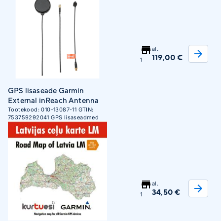
al.
119,00 €
1
GPS lisaseade Garmin
External inReach Antenna
Tootekood:
010-13087-11
GTIN:
753759292041
GPS lisaseadmed
al.
34,50 €
1