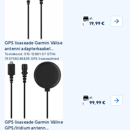
al.
19,99 €
1
GPS lisaseade Garmin Välise
antenni adapterkaabel
Montana 7xx jaoks
Tootekood:
010-12881-07
GTIN:
753759246839
GPS lisaseadmed
al.
99,99 €
1
GPS lisaseade Garmin Väline
GPS/Iridium antenn