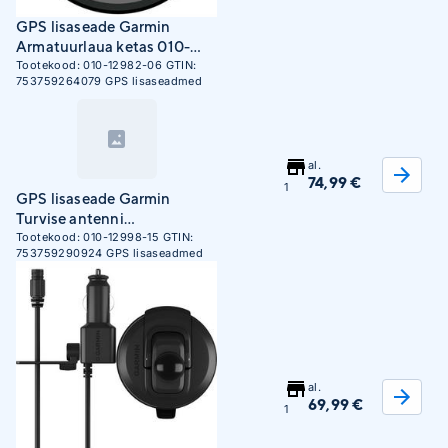
GPS lisaseade Garmin
Armatuurlaua ketas 010-
12982-06
Tootekood:
010-12982-06
GTIN:
753759264079
GPS lisaseadmed
al.
74,99 €
1
GPS lisaseade Garmin
Turvise antenni
kinnituskomplekt EMEA
Tootekood:
010-12998-15
GTIN:
753759290924
GPS lisaseadmed
al.
69,99 €
1