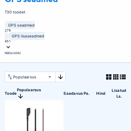
730 toodet
GPS seadmed
279
GPS lisaseadmed
451
Näita kõiki
Populaarsus
Lisatud
Toode
Saadavus
Pa.
Hind
Ls.