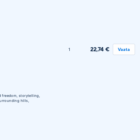
22,74 €
1
Vaata
freedom, storytelling,
urrounding hills,