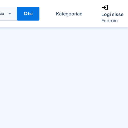
Otsi
Kategooriad
sta
Logi sisse
Foorum