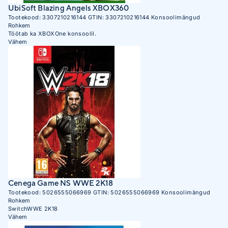
UbiSoft Blazing Angels XBOX360
Tootekood:
3307210216144
GTIN:
3307210216144
Konsoolimängud
Rohkem
Töötab ka XBOXOne konsoolil.
Vähem
Cenega Game NS WWE 2K18
Tootekood:
5026555066969
GTIN:
5026555066969
Konsoolimängud
Rohkem
SwitchWWE 2K18
Vähem