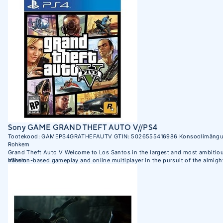
Sony GAME GRAND THEFT AUTO V//PS4
Tootekood:
GAMEPS4GRATHEFAUTV
GTIN:
5026555416986
Konsoolimäng
Rohkem
Grand Theft Auto V Welcome to Los Santos in the largest and most ambitious
mission-based gameplay and online multiplayer in the pursuit of the almight
Vähem
countryside and beaches.