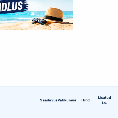
Lisatud
Saadavus
Pakkumisi
Hind
Ls.