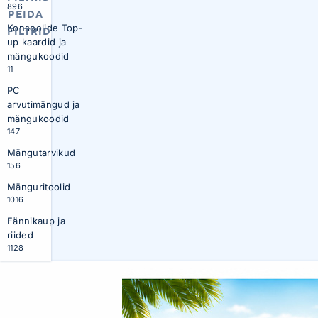
896
PEIDA
Konsoolide Top-
FILTRID
up kaardid ja
mängukoodid
11
PC
arvutimängud ja
mängukoodid
147
Mängutarvikud
156
Mänguritoolid
1016
Fännikaup ja
riided
1128