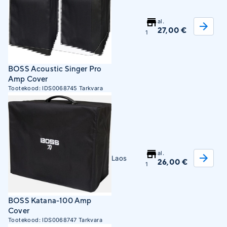
al.
27,00 €
1
BOSS Acoustic Singer Pro
Amp Cover
Tootekood:
IDS0068745
Tarkvara
al.
Laos
26,00 €
1
BOSS Katana-100 Amp
Cover
Tootekood:
IDS0068747
Tarkvara