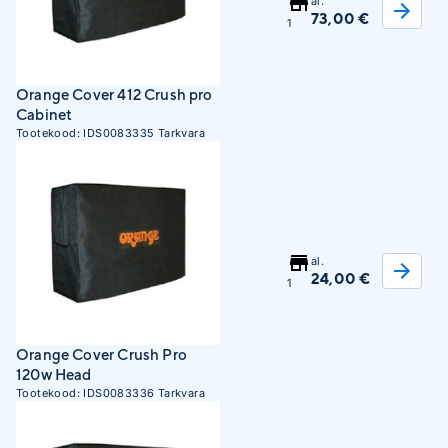
al.
73,00 €
1
Orange Cover 412 Crush pro
Cabinet
Tootekood:
IDS0083335
Tarkvara
al.
24,00 €
1
Orange Cover Crush Pro
120w Head
Tootekood:
IDS0083336
Tarkvara