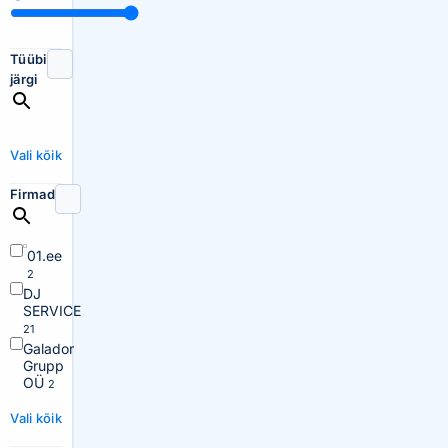
Tüübi
järgi
Vali kõik
Firmad
01.ee
2
DJ
SERVICE
21
Galador
Grupp
OÜ
2
Vali kõik