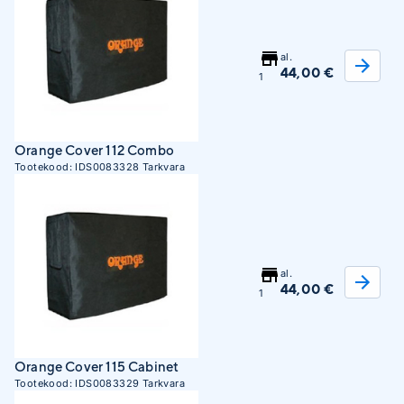
al.
44,00 €
1
Orange Cover 112 Combo
Tootekood:
IDS0083328
Tarkvara
al.
44,00 €
1
Orange Cover 115 Cabinet
Tootekood:
IDS0083329
Tarkvara