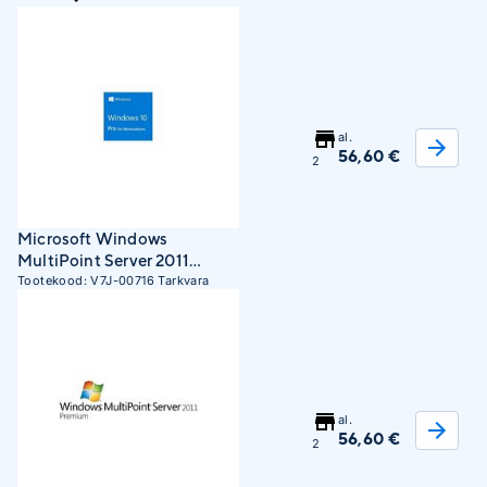
al.
56,60 €
2
Microsoft Windows
MultiPoint Server 2011
Premium, ALNG, LicS
Tootekood:
V7J-00716
Tarkvara
al.
56,60 €
2