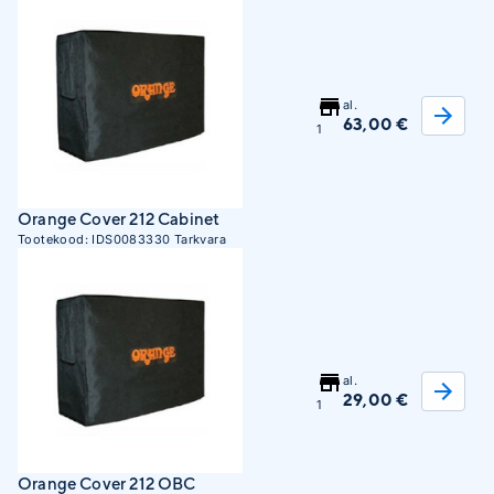
al.
63,00 €
1
Orange Cover 212 Cabinet
Tootekood:
IDS0083330
Tarkvara
al.
29,00 €
1
Orange Cover 212 OBC