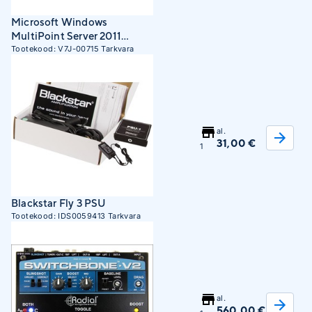
Microsoft Windows
MultiPoint Server 2011
Premium, ALNG, LicS
Tootekood:
V7J-00715
Tarkvara
al.
31,00 €
1
Blackstar Fly 3 PSU
Tootekood:
IDS0059413
Tarkvara
al.
560,00 €