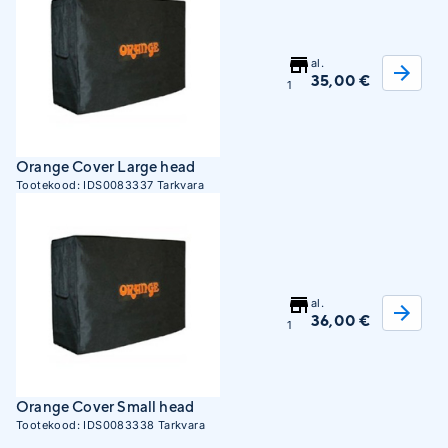
al.
35,00 €
1
Orange Cover Large head
Tootekood:
IDS0083337
Tarkvara
al.
36,00 €
1
Orange Cover Small head
Tootekood:
IDS0083338
Tarkvara