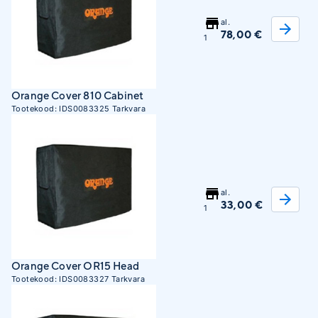
al.
78,00 €
1
Orange Cover 810 Cabinet
Tootekood:
IDS0083325
Tarkvara
al.
33,00 €
1
Orange Cover OR15 Head
Tootekood:
IDS0083327
Tarkvara