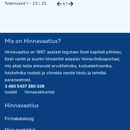
Tulemused 1 – 23 / 23
1
/1
Mis on Hinnavaatlus?
Hinnavaatlus on 1997. aastast tegutsev Eesti kapitalil põhinev,
Eesti vanim ja suurim hinnainfot edastav hinnavõrdlusportaal,
mis aitab leida erinevaid arvutitehnika, koduelektroonika,
fototehnika tooteid ja võrrelda nende hindu ja tehnilisi
parameetreid.
3 490 543
7 380 339
toodet
hinnapakkumist
Hinnavaatlus
Firmakataloog
Meie kontaktid