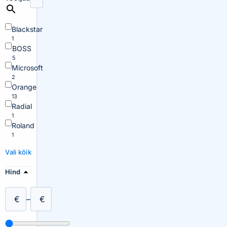
Blackstar
1
BOSS
5
Microsoft
2
Orange
13
Radial
1
Roland
1
Vali kõik
Hind
€
–
€