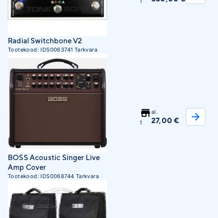
1
Radial Switchbone V2
Tootekood:
IDS0063741
Tarkvara
al.
27,00 €
1
BOSS Acoustic Singer Live
Amp Cover
Tootekood:
IDS0068744
Tarkvara