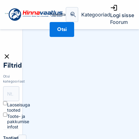
Kategooriad
Täpsusta
Logi sisse
Foorum
Otsi
Filtrid
Otsi
kategooriast
Laoseisuga
tooted
Toote- ja
pakkumise
infost
Tootjad