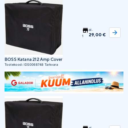
al.
29,00 €
1
BOSS Katana 212 Amp Cover
Tootekood:
IDS0068748
Tarkvara
al.