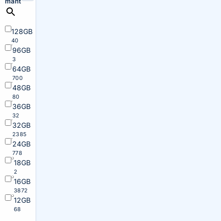
maht
128GB
40
96GB
3
64GB
700
48GB
80
36GB
32
32GB
2385
24GB
778
18GB
2
16GB
3872
12GB
68