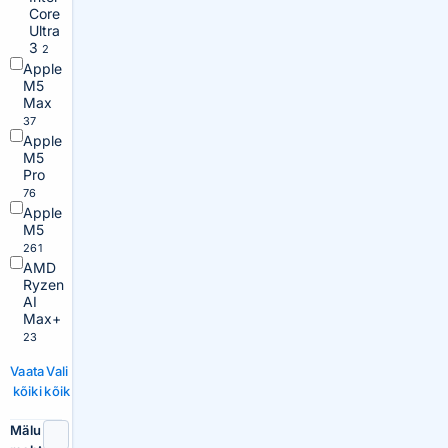
Core
Ultra
3
2
Apple
M5
Max
37
Apple
M5
Pro
76
Apple
M5
261
AMD
Ryzen
AI
Max+
23
Vaata
Vali
kõiki
kõik
Mälu