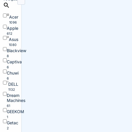
Acer
1096
Apple
612
Asus
1080
Blackview
8
Captiva
6
Chuwi
6
DELL
1132
Dream
Machines
61
GEEKOM
1
Getac
2