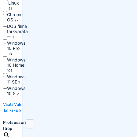
Linux
41
Chrome
OS
27
DOS /ilma
tarkvarata
220
Windows
10 Pro
113
Windows
10 Home
101
Windows
11 SE
1
Windows
10 S
2
Vaata
Vali
kõiki
kõik
Protsessori
tüüp