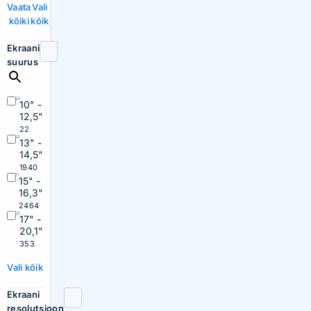
Vaata
Vali
kõiki
kõik
Ekraani
suurus
10" -
12,5"
22
13" -
14,5"
1940
15" -
16,3"
2464
17" -
20,1"
353
Vali kõik
Ekraani
resolutsioon