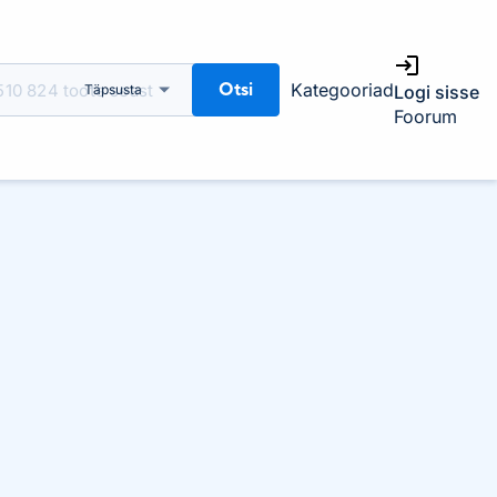
Otsi
Kategooriad
Täpsusta
Logi sisse
Foorum