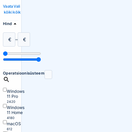
Vaata
Vali
kõiki
kõik
Hind
€
–
€
Operatsioonisüsteem
Windows
11 Pro
2420
Windows
11 Home
4180
macOS
612