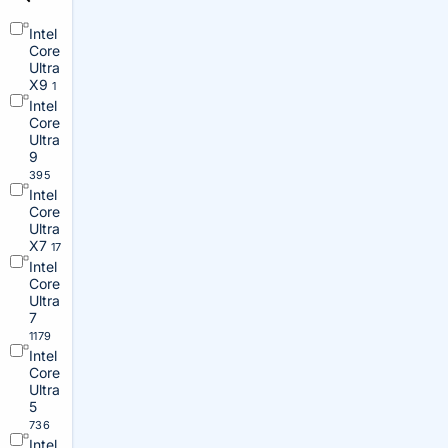
Intel
Core
Ultra
X9
1
Intel
Core
Ultra
9
395
Intel
Core
Ultra
X7
17
Intel
Core
Ultra
7
1179
Intel
Core
Ultra
5
736
Intel