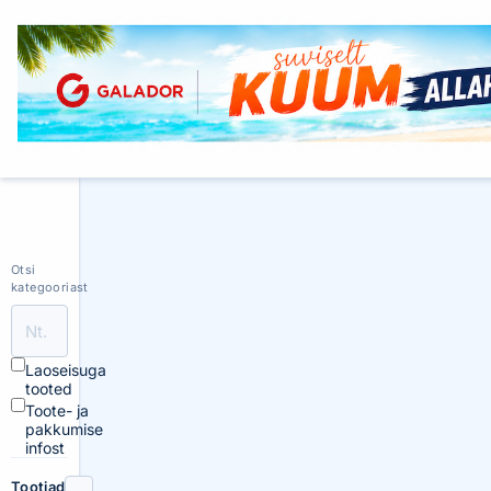
Otsi
kategooriast
Laoseisuga
tooted
Toote- ja
pakkumise
infost
Tootjad