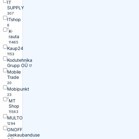
IT
SUPPLY
307
ITshop
6
K-
rauta
11465
Kaup24
1153
Kodutehnika
Grupp OÜ
17
Mobile
Trade
20
Mobipunkt
23
MT
Shop
11563
MULTO
1294
ONOFF
Jaekaubanduse