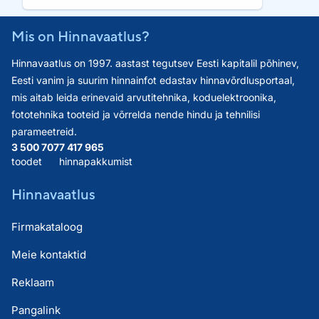
Mis on Hinnavaatlus?
Hinnavaatlus on 1997. aastast tegutsev Eesti kapitalil põhinev,
Eesti vanim ja suurim hinnainfot edastav hinnavõrdlusportaal,
mis aitab leida erinevaid arvutitehnika, koduelektroonika,
fototehnika tooteid ja võrrelda nende hindu ja tehnilisi
parameetreid.
3 500 707
7 417 965
toodet
hinnapakkumist
Hinnavaatlus
Firmakataloog
Meie kontaktid
Reklaam
Pangalink