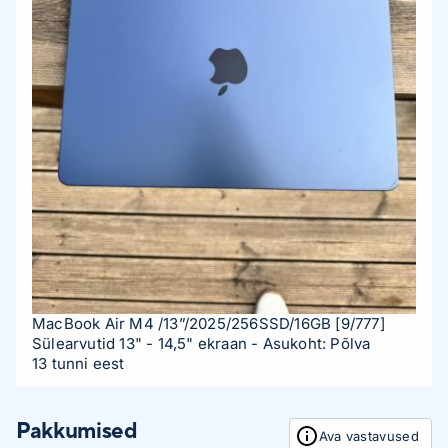
MacBook Air M4 /13”/2025/256SSD/16GB
[9/777]
Sülearvutid 13" - 14,5" ekraan
- Asukoht: Põlva
13 tunni eest
Pakkumised
Ava vastavused