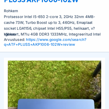
Rohkem
Protsessor Intel I5-650 2-core 3, 2GHz 32nm 4MB-
cashe 73W, Turbo Boost up to 3, 46GHz, Emaplaat
socket LGA1156, chipset Intel H55/P55, helikaart, v?
rgukaart, M?lu 4GB DDR3 1333MHz, Integreeritud Intel
Vähem
Arvustused:
https://www.google.com/search?
HD Graphics, K?vaketas 500GB 7200rpm SATA, DVD-
q=ATF+PLUSS+AKP1006-102W+review
kirjutaja, Arvutikorpus ATX, 400W, Operatsioonis?steem
Windows 7 Home Premium, OpenOffice tarkvara
(dokumentide kirjutamise programm, teabe anal??simise
programm, esitluste koostamise programm jne..),
Antiviirus Eset NOD32 1 aasta litsents