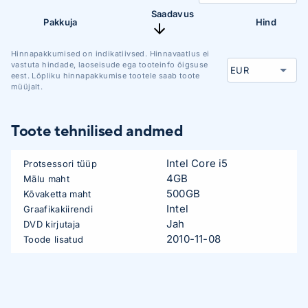
Saadavus
Pakkuja
Hind
Hinnapakkumised on indikatiivsed. Hinnavaatlus ei
vastuta hindade, laoseisude ega tooteinfo õigsuse
eest. Lõpliku hinnapakkumise tootele saab toote
müüjalt.
Toote tehnilised andmed
Intel Core i5
Protsessori tüüp
4GB
Mälu maht
500GB
Kõvaketta maht
Intel
Graafikakiirendi
Jah
DVD kirjutaja
2010-11-08
Toode lisatud