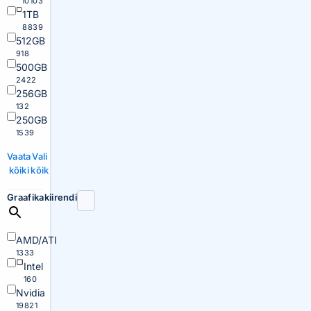
10103
1TB
8839
512GB
918
500GB
2422
256GB
132
250GB
1539
Vaata
Vali
kõiki
kõik
Graafikakiirendi
AMD/ATI
1333
Intel
160
Nvidia
19821