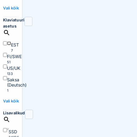
Vali kõik
Klaviatuuri
asetus
EST
7
FI/SWE
51
US/UK
133
Saksa
(Deutsch)
1
Vali kõik
Lisavalikud
SSD