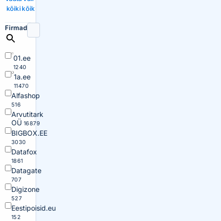
kõiki
kõik
Firmad
01.ee
1240
1a.ee
11470
Alfashop
516
Arvutitark
OÜ
16879
BIGBOX.EE
3030
Datafox
1861
Datagate
707
Digizone
527
Eestipoisid.eu
152