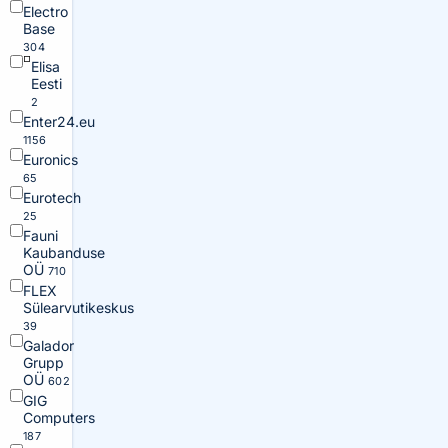
Electro
Base
304
Elisa
Eesti
2
Enter24.eu
1156
Euronics
65
Eurotech
25
Fauni
Kaubanduse
OÜ
710
FLEX
Sülearvutikeskus
39
Galador
Grupp
OÜ
602
GIG
Computers
187