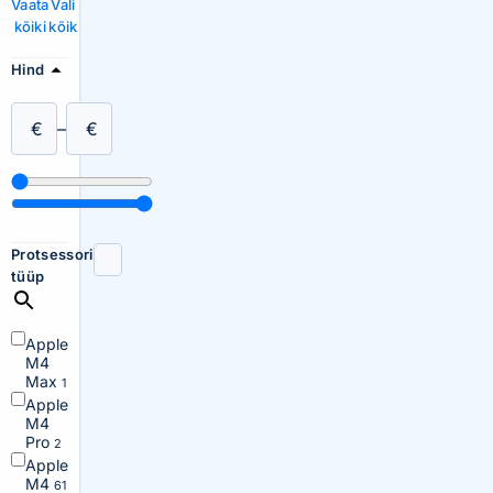
Vaata
Vali
kõiki
kõik
Hind
€
–
€
Protsessori
tüüp
Apple
M4
Max
1
Apple
M4
Pro
2
Apple
M4
61