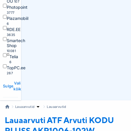
OÜ
107
Photopoint
3777
Plazamobiil
6
RDE.EE
3635
Smartech
Shop
10081
Telia
6
TopPC.ee
267
Vali
Sulge
kõik
Lauaarvutid
Lauaarvutid
Lauaarvuti ATF
Arvuti KODU
PLUSS AKP1006-102W