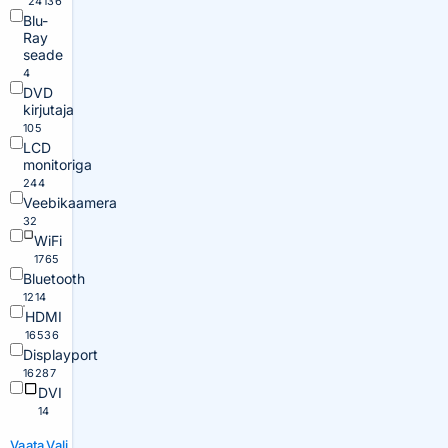
24136
Blu-
Ray
seade
4
DVD
kirjutaja
105
LCD
monitoriga
244
Veebikaamera
32
WiFi
1765
Bluetooth
1214
HDMI
16536
Displayport
16287
DVI
14
Vaata
Vali