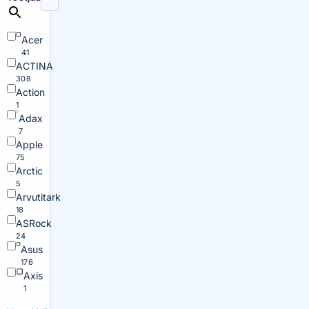
Acer
41
ACTINA
308
Action
1
Adax
7
Apple
75
Arctic
5
Arvutitark
18
ASRock
24
Asus
176
Axis
1