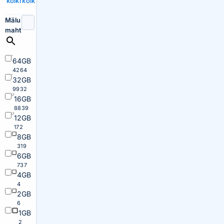
kõiki
kõik
Mälu
maht
64GB
4264
32GB
9932
16GB
8839
12GB
172
8GB
319
6GB
737
4GB
4
2GB
6
1GB
2