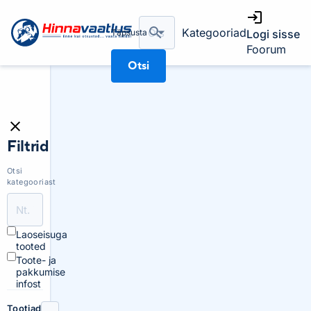
Kategooriad
Täpsusta
Logi sisse
Foorum
Otsi
Filtrid
Otsi
kategooriast
Laoseisuga
tooted
Toote- ja
pakkumise
infost
Tootjad