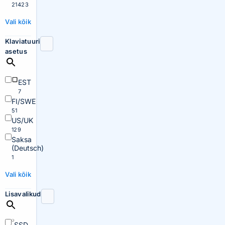
21423
Vali kõik
Klaviatuuri
asetus
EST
7
FI/SWE
51
US/UK
129
Saksa
(Deutsch)
1
Vali kõik
Lisavalikud
SSD