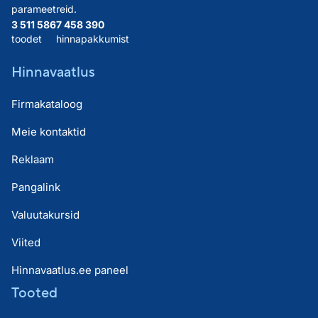
parameetreid.
3 511 586
7 458 390
toodet
hinnapakkumist
Hinnavaatlus
Firmakataloog
Meie kontaktid
Reklaam
Pangalink
Valuutakursid
Viited
Hinnavaatlus.ee paneel
Tooted