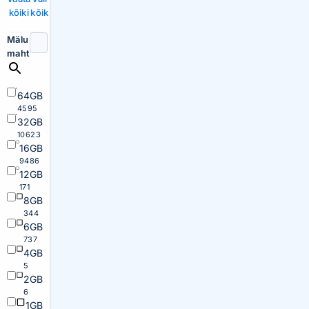
kõiki
kõik
Mälu
maht
64GB
4595
32GB
10623
16GB
9486
12GB
171
8GB
344
6GB
737
4GB
5
2GB
6
1GB