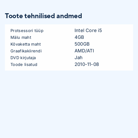
Toote tehnilised andmed
Intel Core i5
Protsessori tüüp
4GB
Mälu maht
500GB
Kõvaketta maht
AMD/ATI
Graafikakiirendi
Jah
DVD kirjutaja
2010-11-08
Toode lisatud