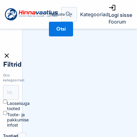
Kategooriad
Täpsusta
Logi sisse
Foorum
Otsi
Filtrid
Otsi
kategooriast
Laoseisuga
tooted
Toote- ja
pakkumise
infost
Tootjad