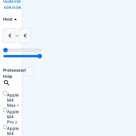
Vaata
Vali
kõiki
kõik
Hind
€
–
€
Protsessori
tüüp
Apple
M4
Max
1
Apple
M4
Pro
3
Apple
M4