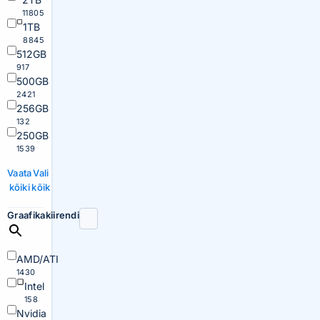
11805
1TB
8845
512GB
917
500GB
2421
256GB
132
250GB
1539
Vaata
Vali
kõiki
kõik
Graafikakiirendi
AMD/ATI
1430
Intel
158
Nvidia