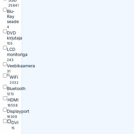
25841
Blu-
Ray
seade
4
DVD
kirjutaja
105
LCD
monitoriga
243
Veebikaamera
31
WiFi
2032
Bluetooth
1213
HDMI
16558
Displayport
16309
DVI
15