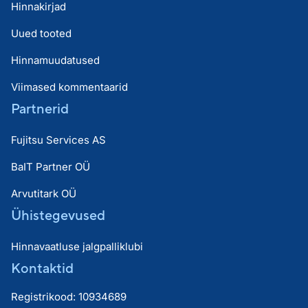
Hinnakirjad
Uued tooted
Hinnamuudatused
Viimased kommentaarid
Partnerid
Fujitsu Services AS
BaIT Partner OÜ
Arvutitark OÜ
Ühistegevused
Hinnavaatluse jalgpalliklubi
Kontaktid
Registrikood: 10934689