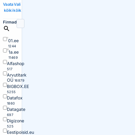
Vaata
Vali
kõiki
kõik
Firmad
01.ee
1244
1a.ee
11469
Alfashop
517
Arvutitark
OÜ
16879
BIGBOX.EE
5255
Datafox
1860
Datagate
697
Digizone
525
Eestipoisid.eu