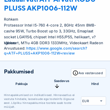
PLUSS AKP1006-112W
Rohkem
Protsessor Intel I5-760 4-core 2, 8GHz 45nm 8MB-
cashe 95W, Turbo Boost up to 3, 33GHz, Emaplaat
socket LGA1156, chipset Intel H55/P55, helikaart, v?
rgukaart, M?lu 4GB DDR3 1333MHz, Videokaart Radeon
Vähem
Arvustused:
https://www.google.com/search?
HD5450 512MB vs GeForce GT210 1GB, K?vaketas
q=ATF+PLUSS+AKP1006-112W+review
500GB 7200rpm SATA, DVD-kirjutaja, Arvutikorpus ATX,
Operatsioonis?steem Windows 7 Home Premium,
OpenOffice tarkvara (dokumentide kirjutamise
Pakkumised
programm, teabe anal??simise programm, esitluste
Ava vastavused
koostamise programm jne..), Antiviirus Eset NOD32 1
Saadavus
aasta litsents
Pakkuja
Hind
Hinnapakkumised on indikatiivsed. Hinnavaatlus ei
vastuta hindade, laoseisude ega tooteinfo õigsuse
eest. Lõpliku hinnapakkumise tootele saab toote
müüjalt.