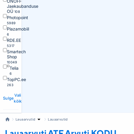
ONOFF
Jaekaubanduse
OÜ
108
Photopoint
5989
Plazamobiil
6
RDE.EE
5317
Smartech
Shop
10049
Telia
6
TopPC.ee
263
Vali
Sulge
kõik
Lauaarvutid
Lauaarvutid
Lauaarvuti ATF
Arvuti KODU