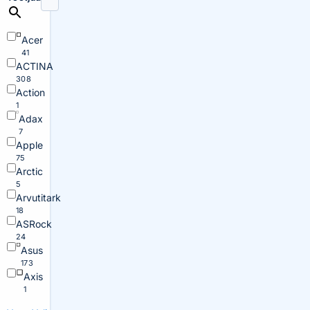
Acer
41
ACTINA
308
Action
1
Adax
7
Apple
75
Arctic
5
Arvutitark
18
ASRock
24
Asus
173
Axis
1