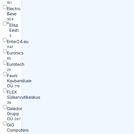
151
Electro
Base
304
Elisa
Eesti
3
Enter24.eu
1141
Euronics
65
Eurotech
25
Fauni
Kaubanduse
OÜ
719
FLEX
Sülearvutikeskus
39
Galador
Grupp
OÜ
597
GIG
Computers