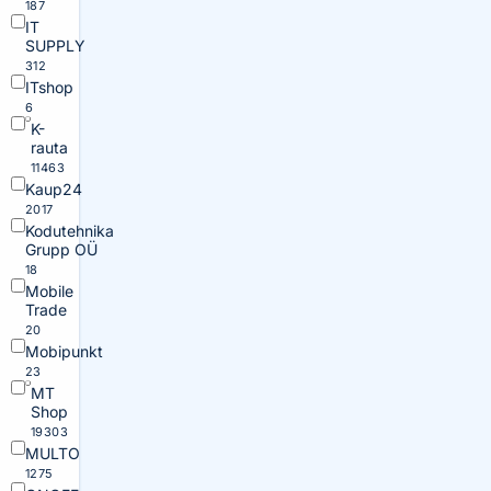
187
IT
SUPPLY
312
ITshop
6
K-
rauta
11463
Kaup24
2017
Kodutehnika
Grupp OÜ
18
Mobile
Trade
20
Mobipunkt
23
MT
Shop
19303
MULTO
1275