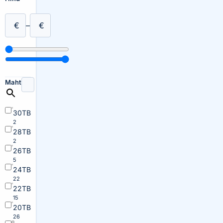
€
–
€
Maht
30TB
2
28TB
2
26TB
5
24TB
22
22TB
15
20TB
26