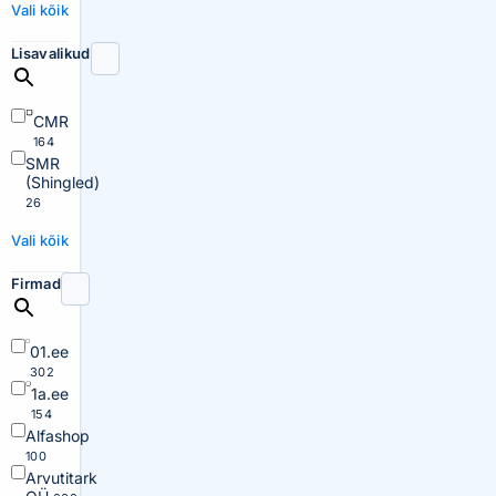
Vali kõik
Lisavalikud
CMR
164
SMR
(Shingled)
26
Vali kõik
Firmad
01.ee
302
1a.ee
154
Alfashop
100
Arvutitark