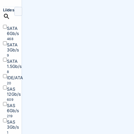
Liides
SATA
6Gb/s
468
SATA
3Gb/s
9
SATA
1.5Gb/s
8
IDE/ATA
20
SAS
12Gb/s
609
SAS
6Gb/s
219
SAS
3Gb/s
1