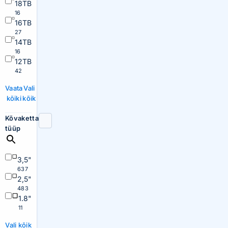
18TB
16
16TB
27
14TB
16
12TB
42
Vaata
Vali
kõiki
kõik
Kõvaketta
tüüp
3,5"
637
2,5"
483
1.8"
11
Vali kõik