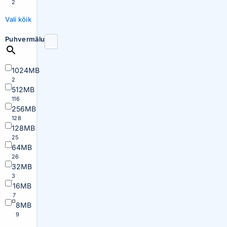
2
Vali kõik
Puhvermälu
1024MB
2
512MB
116
256MB
128
128MB
25
64MB
26
32MB
3
16MB
7
8MB
9