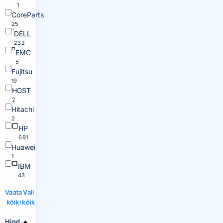
1
CoreParts
25
DELL
232
EMC
5
Fujitsu
19
HGST
2
Hitachi
2
HP
691
Huawei
1
IBM
43
Vaata
Vali
kõiki
kõik
Hind