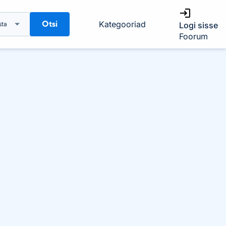
Otsi
Kategooriad
sta
Logi sisse
Foorum