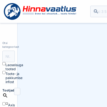
Otsi
kategooriast
Laoseisuga
tooted
Toote- ja
pakkumise
infost
Tootjad
Axis