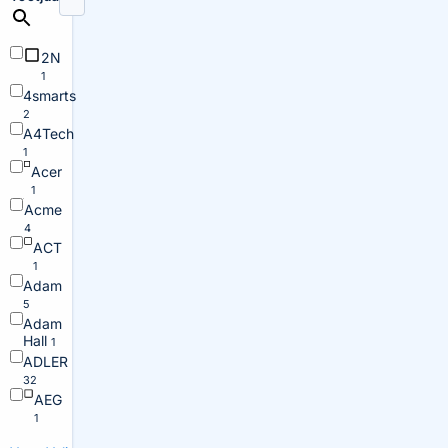
2N
1
4smarts
2
A4Tech
1
Acer
1
Acme
4
ACT
1
Adam
5
Adam
Hall
1
ADLER
32
AEG
1