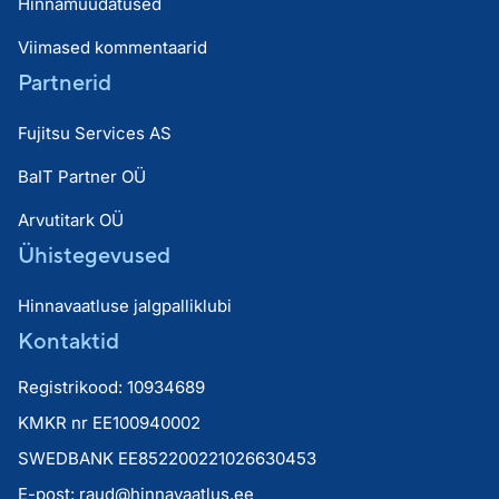
Hinnamuudatused
Viimased kommentaarid
Partnerid
Fujitsu Services AS
BaIT Partner OÜ
Arvutitark OÜ
Ühistegevused
Hinnavaatluse jalgpalliklubi
Kontaktid
Registrikood: 10934689
KMKR nr EE100940002
SWEDBANK EE852200221026630453
E-post:
raud@hinnavaatlus.ee