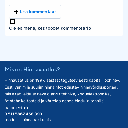
Lisa kommentaar
Ole esimene, kes toodet kommenteerib
Mis on Hinnavaatlus?
Hinnavaatlus on 1997. aastast tegutsev Eesti kapitalil põhinev,
Eesti vanim ja suurim hinnainfot edastav hinnavõrdlusportaal,
mis aitab leida erinevaid arvutitehnika, koduelektroonika,
fototehnika tooteid ja võrrelda nende hindu ja tehnilisi
parameetreid.
3 511 586
7 458 390
toodet
hinnapakkumist