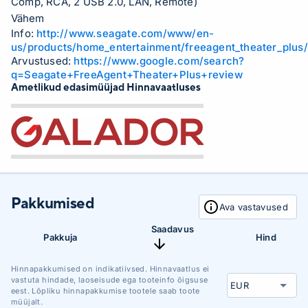
Comp, RCA, 2 USB 2.0, LAN, Remote)
Vähem
Info:
http://www.seagate.com/www/en-
us/products/home_entertainment/freeagent_theater_plus/
Arvustused:
https://www.google.com/search?
q=Seagate+FreeAgent+Theater+Plus+review
Ametlikud edasimüüjad Hinnavaatluses
Pakkumised
Ava vastavused
Saadavus
Pakkuja
Hind
Hinnapakkumised on indikatiivsed. Hinnavaatlus ei
vastuta hindade, laoseisude ega tooteinfo õigsuse
eest. Lõpliku hinnapakkumise tootele saab toote
müüjalt.