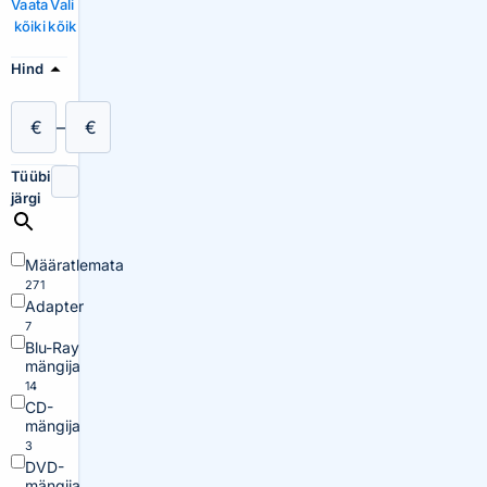
Vaata
Vali
kõiki
kõik
Hind
€
–
€
Tüübi
järgi
Määratlemata
271
Adapter
7
Blu-Ray
mängija
14
CD-
mängija
3
DVD-
mängija