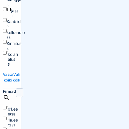
3
jalg
1
Kaablid
9
kellraadio
66
Kinnitus
4
kõlari
alus
5
Vaata
Vali
kõiki
kõik
Firmad
01.ee
1638
1a.ee
1231