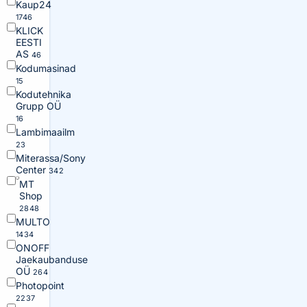
Kaup24
1746
KLICK
EESTI
AS
46
Kodumasinad
15
Kodutehnika
Grupp OÜ
16
Lambimaailm
23
Miterassa/Sony
Center
342
MT
Shop
2848
MULTO
1434
ONOFF
Jaekaubanduse
OÜ
264
Photopoint
2237