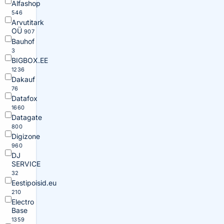
Alfashop
546
Arvutitark
OÜ
907
Bauhof
3
BIGBOX.EE
1236
Dakauf
76
Datafox
1660
Datagate
800
Digizone
960
DJ
SERVICE
32
Eestipoisid.eu
210
Electro
Base
1359