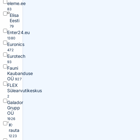
eleme.ee
83
Elisa
Eesti
79
Enter24.eu
1380
Euronics
472
Eurotech
93
Fauni
Kaubanduse
OÜ
927
FLEX
Sülearvutikeskus
2
Galador
Grupp
OÜ
1926
K-
rauta
1223