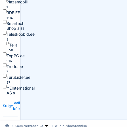
Plazamobiil
1
RDE.EE
1587
Smartech
Shop
2151
Teleskoobid.ee
2
Telia
50
TopPC.ee
916
Trodo.ee
7
TuruLiider.ee
37
YEInternational
AS
9
Vali
Sulge
kõik
Koduelektroonika
Audio-videotehnika