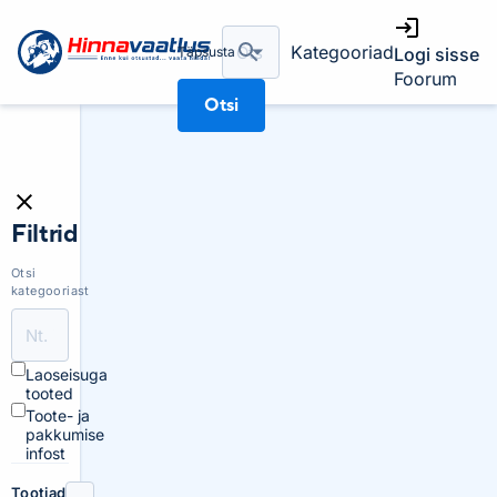
Kategooriad
Täpsusta
Logi sisse
Foorum
Otsi
Filtrid
Otsi
kategooriast
Laoseisuga
tooted
Toote- ja
pakkumise
infost
Tootjad