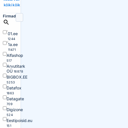
kõiki
kõik
Firmad
01.ee
1244
1a.ee
11471
Alfashop
517
Arvutitark
OÜ
16878
BIGBOX.EE
5253
Datafox
1863
Datagate
709
Digizone
524
Eestipoisid.eu
151