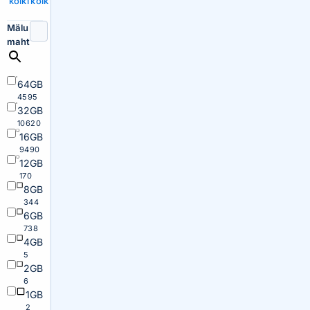
kõiki
kõik
Mälu
maht
64GB
4595
32GB
10620
16GB
9490
12GB
170
8GB
344
6GB
738
4GB
5
2GB
6
1GB
2