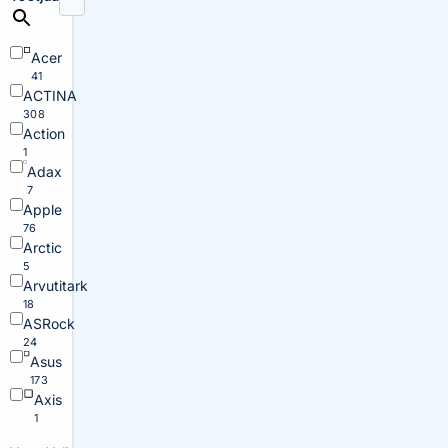
Acer
41
ACTINA
308
Action
1
Adax
7
Apple
76
Arctic
5
Arvutitark
18
ASRock
24
Asus
173
Axis
1