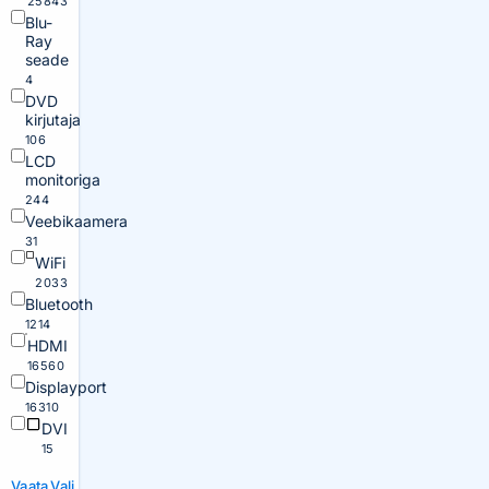
25843
Blu-
Ray
seade
4
DVD
kirjutaja
106
LCD
monitoriga
244
Veebikaamera
31
WiFi
2033
Bluetooth
1214
HDMI
16560
Displayport
16310
DVI
15
Vaata
Vali