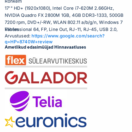
Rohkem
17'" HD+ (1920x1080), Intel Core i7-620M 2.66GHz,
NVIDIA Quadro FX 2800M 1GB, 4GB DDR3-1333, 500GB
7200 rpm, DVD+/-RW, WLAN 802.11 a/b/g/n, Windows 7
Professional 64, FP, Line Out, RJ-11, RJ-45, USB 2.0,
Vähem
Arvustused:
https://www.google.com/search?
USB 3.0, DisplayPort, eSATA, Firewire, Line In, VGA-out,
q=HP+8740W+review
Aku LITHIUM–ION 8-CELL, 3.57kg, Fin
Ametlikud edasimüüjad Hinnavaatluses