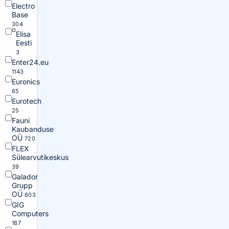
Electro
Base
304
Elisa
Eesti
3
Enter24.eu
1143
Euronics
65
Eurotech
25
Fauni
Kaubanduse
OÜ
720
FLEX
Sülearvutikeskus
39
Galador
Grupp
OÜ
603
GIG
Computers
187