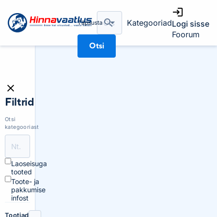
Kategooriad
Täpsusta
Logi sisse
Foorum
Otsi
Filtrid
Otsi
kategooriast
Laoseisuga
tooted
Toote- ja
pakkumise
infost
Tootjad