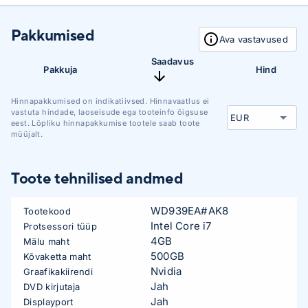
Pakkumised
Ava vastavused
Saadavus
Pakkuja
Hind
Hinnapakkumised on indikatiivsed. Hinnavaatlus ei
vastuta hindade, laoseisude ega tooteinfo õigsuse
eest. Lõpliku hinnapakkumise tootele saab toote
müüjalt.
Toote tehnilised andmed
WD939EA#AK8
Tootekood
Intel Core i7
Protsessori tüüp
4GB
Mälu maht
500GB
Kõvaketta maht
Nvidia
Graafikakiirendi
Jah
DVD kirjutaja
Jah
Displayport