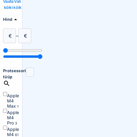
Vaata
Vali
kõiki
kõik
Hind
€
–
€
Protsessori
tüüp
Apple
M4
Max
1
Apple
M4
Pro
3
Apple
M4
61