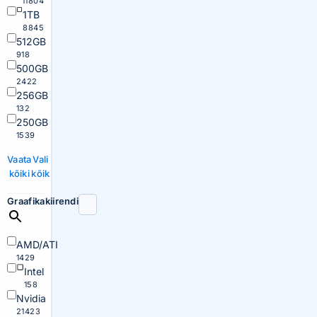
11804
1TB
8845
512GB
918
500GB
2422
256GB
132
250GB
1539
Vaata
Vali
kõiki
kõik
Graafikakiirendi
AMD/ATI
1429
Intel
158
Nvidia
21423