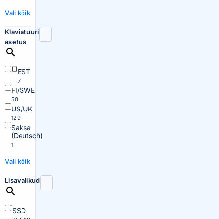
Vali kõik
Klaviatuuri
asetus
EST
7
FI/SWE
50
US/UK
129
Saksa
(Deutsch)
1
Vali kõik
Lisavalikud
SSD