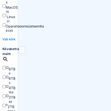
4
MacOS
76
Linux
31
Operatsioonisüsteemita
8389
Vali kõik
Kõvaketta
maht
8TB
9
6TB
3
4TB
198
3TB
49
2TB