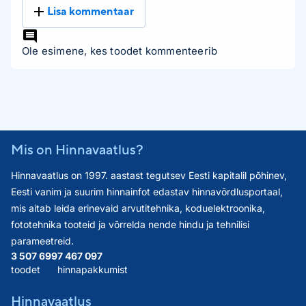
Lisa kommentaar
Ole esimene, kes toodet kommenteerib
Mis on Hinnavaatlus?
Hinnavaatlus on 1997. aastast tegutsev Eesti kapitalil põhinev,
Eesti vanim ja suurim hinnainfot edastav hinnavõrdlusportaal,
mis aitab leida erinevaid arvutitehnika, koduelektroonika,
fototehnika tooteid ja võrrelda nende hindu ja tehnilisi
parameetreid.
3 507 699
7 467 097
toodet
hinnapakkumist
Hinnavaatlus