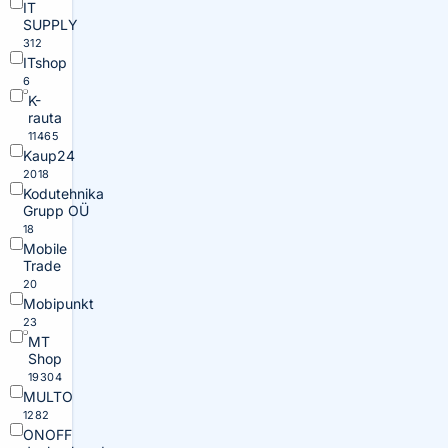
IT
SUPPLY
312
ITshop
6
K-
rauta
11465
Kaup24
2018
Kodutehnika
Grupp OÜ
18
Mobile
Trade
20
Mobipunkt
23
MT
Shop
19304
MULTO
1282
ONOFF