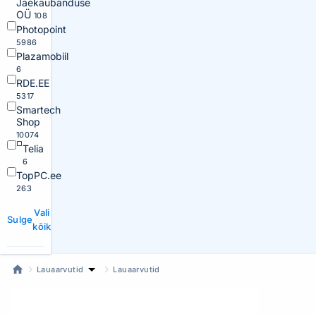
Jaekaubanduse
OÜ
108
Photopoint
5986
Plazamobiil
6
RDE.EE
5317
Smartech
Shop
10074
Telia
6
TopPC.ee
263
Vali
Sulge
kõik
Lauaarvutid
Lauaarvutid