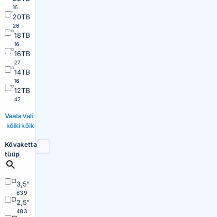
16
20TB
26
18TB
16
16TB
27
14TB
16
12TB
42
Vaata
Vali
kõiki
kõik
Kõvaketta
tüüp
3,5"
639
2,5"
483