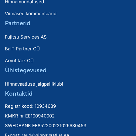
Hinnamuudatused
Viimased kommentaarid
Partnerid
Fujitsu Services AS
BaIT Partner OÜ
Arvutitark OÜ
Ühistegevused
Hinnavaatluse jalgpalliklubi
Kontaktid
Registrikood: 10934689
KMKR nr EE100940002
SWEDBANK EE852200221026630453
E-post:
raud@hinnavaatlus.ee