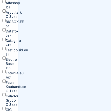
Alfashop
101
Arvutitark
OÜ
263
BIGBOX.EE
66
Datafox
957
Datagate
249
Eestipoisid.eu
61
Electro
Base
186
Enter24.eu
767
Fauni
Kaubanduse
OÜ
248
Galador
Grupp
OÜ
444
GIG