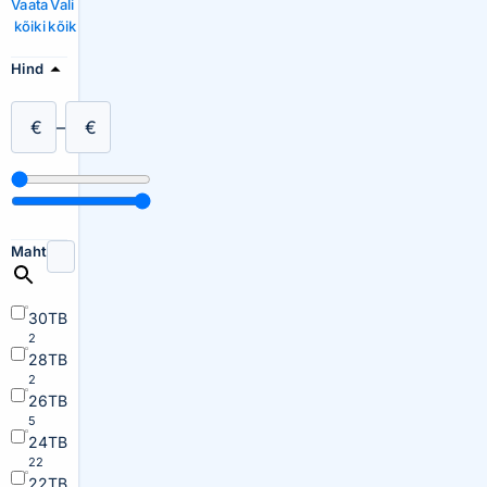
Vaata
Vali
kõiki
kõik
Hind
€
–
€
Maht
30TB
2
28TB
2
26TB
5
24TB
22
22TB