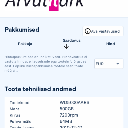
Pakkumised
Ava vastavused
Saadavus
Pakkuja
Hind
Hinnapakkumised on indikatiivsed. Hinnavaatlus ei
vastuta hindade, laoseisude ega tooteinfo õigsuse
eest. Lõpliku hinnapakkumise tootele saab toote
müüjalt.
Toote tehnilised andmed
WD5000AARS
Tootekood
500GB
Maht
7200rpm
Kiirus
64MB
Puhvermälu
2010-12-17
Toode lisatud