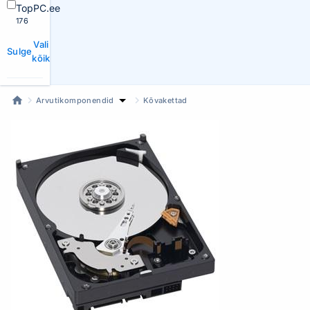
TopPC.ee
176
Vali
Sulge
kõik
Arvutikomponendid
Kõvakettad