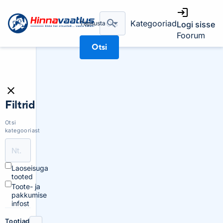
Kategooriad
Täpsusta
Logi sisse
Foorum
Otsi
Filtrid
Otsi
kategooriast
Laoseisuga
tooted
Toote- ja
pakkumise
infost
Tootjad