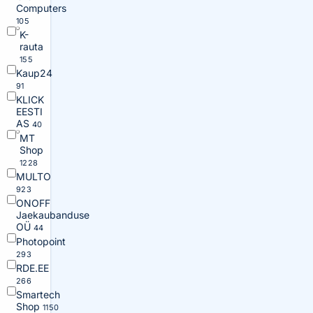
Computers
105
K-
rauta
155
Kaup24
91
KLICK
EESTI
AS
40
MT
Shop
1228
MULTO
923
ONOFF
Jaekaubanduse
OÜ
44
Photopoint
293
RDE.EE
266
Smartech
Shop
1150