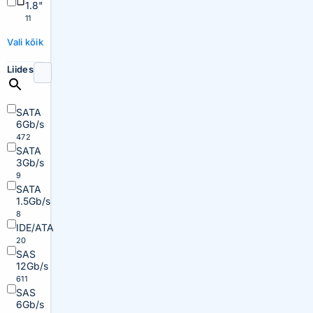
1.8"
11
Vali kõik
Liides
SATA
6Gb/s
472
SATA
3Gb/s
9
SATA
1.5Gb/s
8
IDE/ATA
20
SAS
12Gb/s
611
SAS
6Gb/s