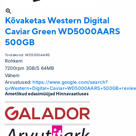
Kõvaketas Western Digital
Caviar Green WD5000AARS
500GB
Tootekood:
WD5000AARS
Rohkem
7200rpm 3GB/S 64MB
Vähem
Arvustused:
https://www.google.com/search?
q=Western+Digital+Caviar+WD5000AARS+500GB+revie
Ametlikud edasimüüjad Hinnavaatluses