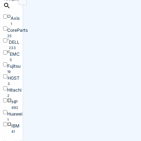
Axis
1
CoreParts
25
DELL
233
EMC
5
Fujitsu
19
HGST
3
Hitachi
2
HP
692
Huawei
1
IBM
41