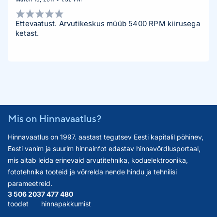
Ettevaatust. Arvutikeskus müüb 5400 RPM kiirusega
ketast.
Mis on Hinnavaatlus?
Hinnavaatlus on 1997. aastast tegutsev Eesti kapitalil põhinev,
Eesti vanim ja suurim hinnainfot edastav hinnavõrdlusportaal,
mis aitab leida erinevaid arvutitehnika, koduelektroonika,
fototehnika tooteid ja võrrelda nende hindu ja tehnilisi
parameetreid.
3 506 203
7 477 480
toodet
hinnapakkumist