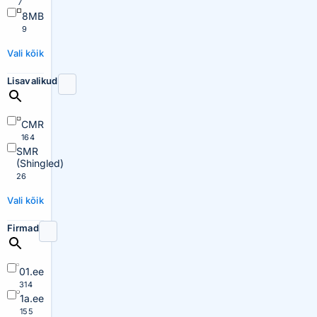
7
8MB
9
Vali kõik
Lisavalikud
CMR
164
SMR
(Shingled)
26
Vali kõik
Firmad
01.ee
314
1a.ee
155