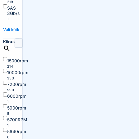
219
SAS
3Gb/s
1
Vali kõik
Kiirus
15000rpm
214
10000rpm
353
7200rpm
590
6000rpm
1
5900rpm
5
5700RPM
1
5640rpm
6