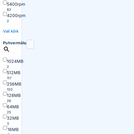
5400rpm
82
4200rpm
2
Vali kõik
Puhvermälu
1024MB
2
512MB
117
256MB
130
128MB
26
64MB
25
32MB
3
16MB