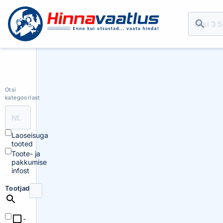
Otsi
kategooriast
Laoseisuga
tooted
Toote- ja
pakkumise
infost
Tootjad
-