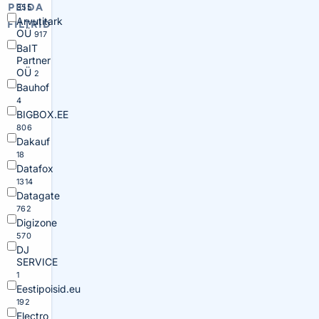
PEIDA
355
Arvutitark
FILTRID
OÜ
917
BaIT
Partner
OÜ
2
Bauhof
4
BIGBOX.EE
806
Dakauf
18
Datafox
1314
Datagate
762
Digizone
570
DJ
SERVICE
1
Eestipoisid.eu
192
Electro