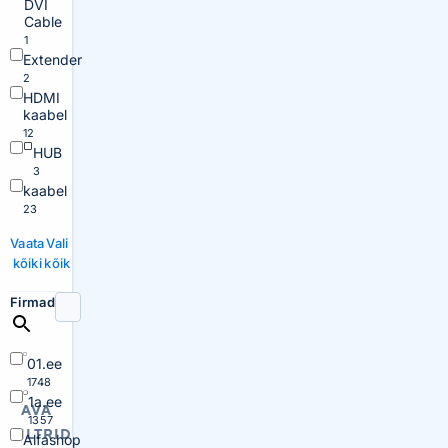
DVI
Cable
1
Extender
2
HDMI
kaabel
12
HUB
3
kaabel
23
Vaata
Vali
kõiki
kõik
Firmad
01.ee
1748
1a.ee
AVA
1357
FILTRID
Alfashop