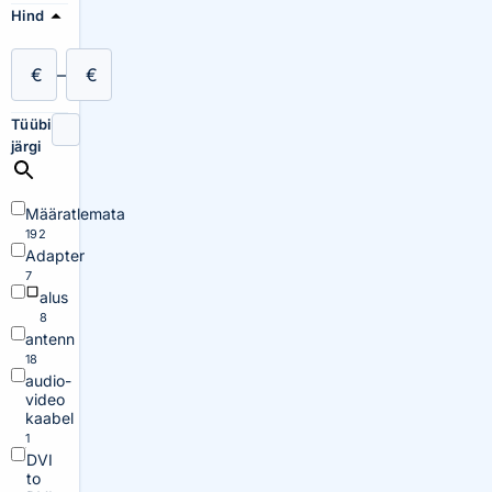
Hind
€
–
€
Tüübi
järgi
Määratlemata
192
Adapter
7
alus
8
antenn
18
audio-
video
kaabel
1
DVI
to