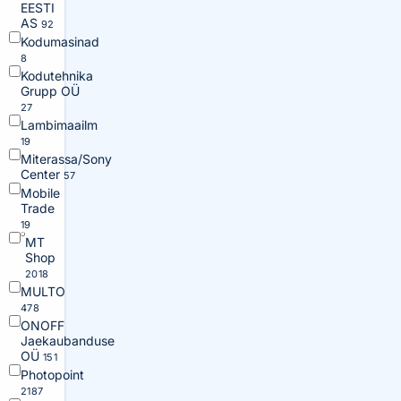
EESTI
AS
92
Kodumasinad
8
Kodutehnika
Grupp OÜ
27
Lambimaailm
19
Miterassa/Sony
Center
57
Mobile
Trade
19
MT
Shop
2018
MULTO
478
ONOFF
Jaekaubanduse
OÜ
151
Photopoint
2187