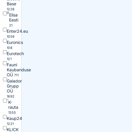
Base
1228
Elisa
Eesti
21
Enter24.eu
1059
Euronics
108
Eurotech
121
Fauni
Kaubanduse
OÜ
711
Galador
Grupp
OÜ
1692
K-
rauta
1355
Kaup24
1221
KLICK