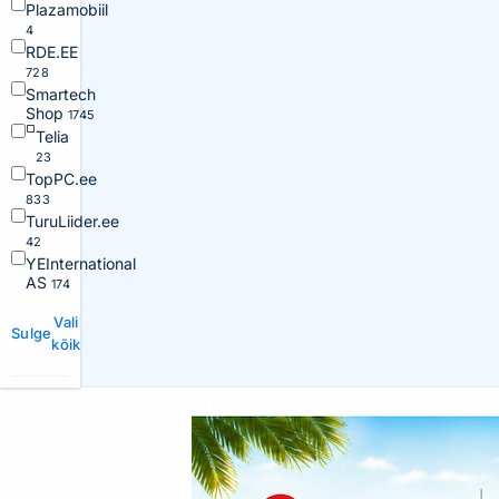
Plazamobiil
4
RDE.EE
728
Smartech
Shop
1745
Telia
23
TopPC.ee
833
TuruLiider.ee
42
YEInternational
AS
174
Vali
Sulge
kõik