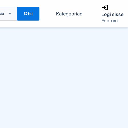
Otsi
Kategooriad
sta
Logi sisse
Foorum