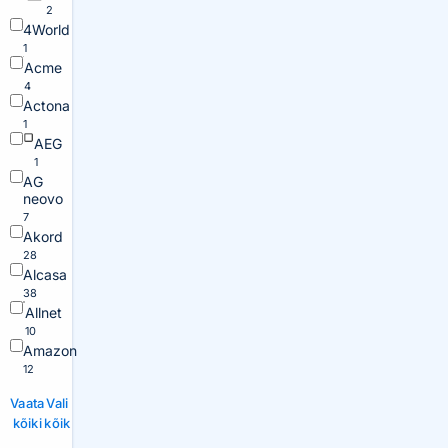
2
4World
1
Acme
4
Actona
1
AEG
1
AG
neovo
7
Akord
28
Alcasa
38
Allnet
10
Amazon
12
Vaata
Vali
kõiki
kõik