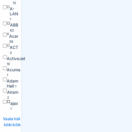
15
A-
LAN
1
ABB
62
Acar
36
ACT
3
ActiveJet
10
Acuma
1
Adam
Hall
1
Airam
2
ajax
1
Vaata
Vali
kõiki
kõik