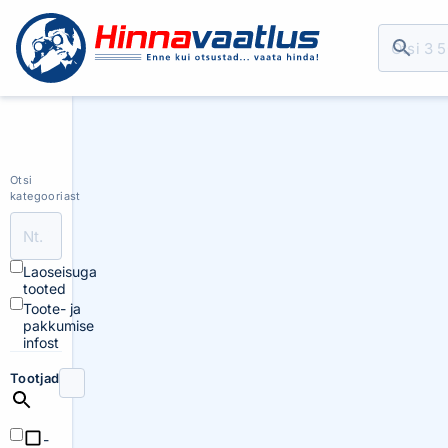
Otsi
kategooriast
Laoseisuga
tooted
Toote- ja
pakkumise
infost
Tootjad
-