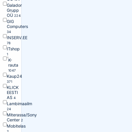
Galador
Grupp
OÜ
224
GIG
Computers
34
INSERV.EE
78
ITshop
1
K-
rauta
1047
Kaup24
371
KLICK
EESTI
AS
4
Lambimaailm
24
Miterassa/Sony
Center
2
Mobitelas
2