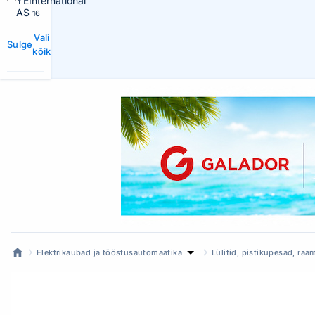
YEInternational
AS
16
Vali
Sulge
kõik
Elektrikaubad ja tööstusautomaatika
Lülitid, pistikupesad, raa