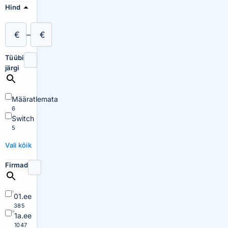
Hind
€
–
€
Tüübi
järgi
Määratlemata
6
Switch
5
Vali kõik
Firmad
01.ee
385
1a.ee
1047