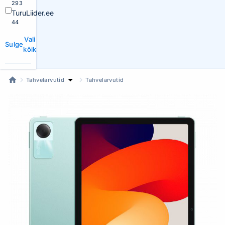
293
TuruLiider.ee
44
Vali
Sulge
kõik
Tahvelarvutid
Tahvelarvutid