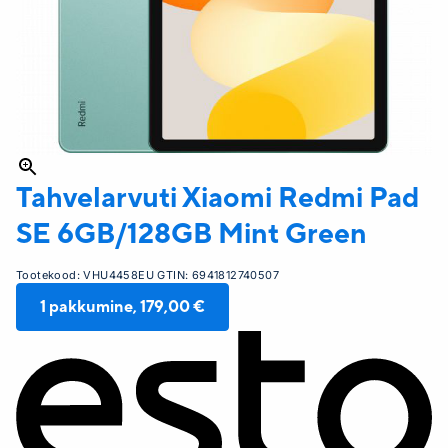
Tahvelarvuti Xiaomi
Redmi Pad
SE 6GB/128GB Mint Green
Tootekood:
VHU4458EU
GTIN:
6941812740507
1
pakkumine,
179,00 €