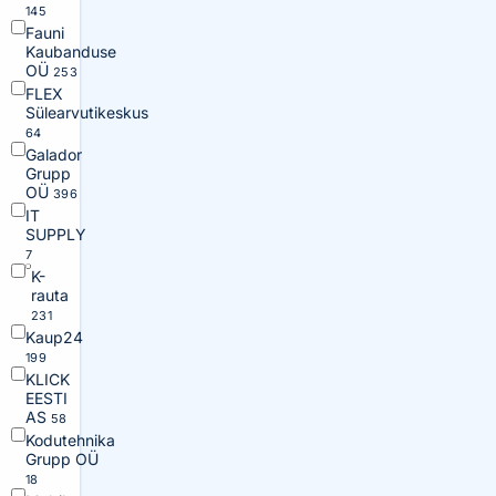
145
Fauni
Kaubanduse
OÜ
253
FLEX
Sülearvutikeskus
64
Galador
Grupp
OÜ
396
IT
SUPPLY
7
K-
rauta
231
Kaup24
199
KLICK
EESTI
AS
58
Kodutehnika
Grupp OÜ
18