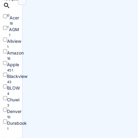
Acer
18
AGM
1
Allview
1
Amazon
16
Apple
451
Blackview
43
BLOW
4
Chuwi
3
Denver
10
Durabook
1