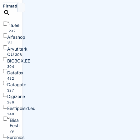
Firmad
1a.ee
232
Alfashop
181
Arvutitark
OÜ
308
BIGBOX.EE
304
Datafox
482
Datagate
327
Digizone
286
Eestipoisid.eu
240
Elisa
Eesti
79
Euronics