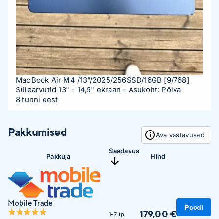
MacBook Air M4 /13”/2025/256SSD/16GB
[9/768]
Sülearvutid 13" - 14,5" ekraan
- Asukoht: Põlva
8 tunni eest
Pakkumised
Ava vastavused
Saadavus
Pakkuja
Hind
Mobile Trade
Poodi
179,00 €
1-7 tp