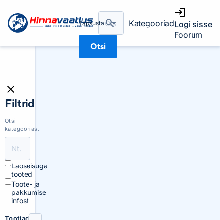
Kategooriad
Täpsusta
Logi sisse
Foorum
Otsi
Filtrid
Otsi
kategooriast
Laoseisuga
tooted
Toote- ja
pakkumise
infost
Tootjad