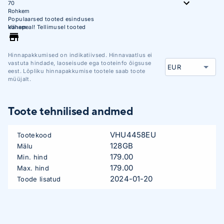
70
Rohkem
Populaarsed tooted esinduses
kohapeal! Tellimusel tooted
Vähem
saabuvad esindusse 1-5
tööpäevaga!
Hinnapakkumised on indikatiivsed. Hinnavaatlus ei
vastuta hindade, laoseisude ega tooteinfo õigsuse
eest. Lõpliku hinnapakkumise tootele saab toote
müüjalt.
Toote tehnilised andmed
VHU4458EU
Tootekood
128GB
Mälu
179.00
Min. hind
179.00
Max. hind
2024-01-20
Toode lisatud