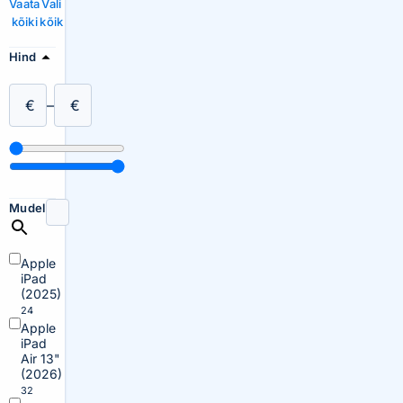
Vaata
Vali
kõiki
kõik
Hind
€
–
€
Mudel
Apple
iPad
(2025)
24
Apple
iPad
Air 13"
(2026)
32