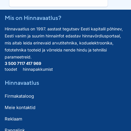
Mis on Hinnavaatlus?
Hinnavaatlus on 1997. aastast tegutsev Eesti kapitalil põhinev,
Eesti vanim ja suurim hinnainfot edastav hinnavõrdlusportaal,
mis aitab leida erinevaid arvutitehnika, koduelektroonika,
fototehnika tooteid ja võrrelda nende hindu ja tehnilisi
parameetreid.
3 500 711
7 417 969
toodet
hinnapakkumist
Hinnavaatlus
Firmakataloog
Meie kontaktid
Reklaam
Pangalink