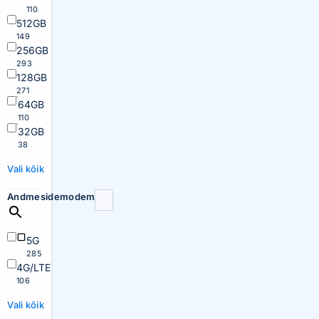
110
512GB
149
256GB
293
128GB
271
64GB
110
32GB
38
Vali kõik
Andmesidemodem
5G
285
4G/LTE
106
Vali kõik