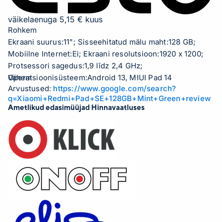
väikelaenuga 5,15 € kuus
Rohkem
Ekraani suurus:11"; Sisseehitatud mälu maht:128 GB;
Mobiilne Internet:Ei; Ekraani resolutsioon:1920 x 1200;
Protsessori sagedus:1,9 līdz 2,4 GHz;
Operatsioonisüsteem:Android 13, MIUI Pad 14
Vähem
Arvustused:
https://www.google.com/search?
q=Xiaomi+Redmi+Pad+SE+128GB+Mint+Green+review
Ametlikud edasimüüjad Hinnavaatluses