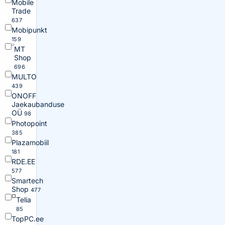
Mobile
Trade
637
Mobipunkt
159
MT
Shop
696
MULTO
439
ONOFF
Jaekaubanduse
OÜ
98
Photopoint
385
Plazamobiil
181
RDE.EE
577
Smartech
Shop
477
Telia
85
TopPC.ee