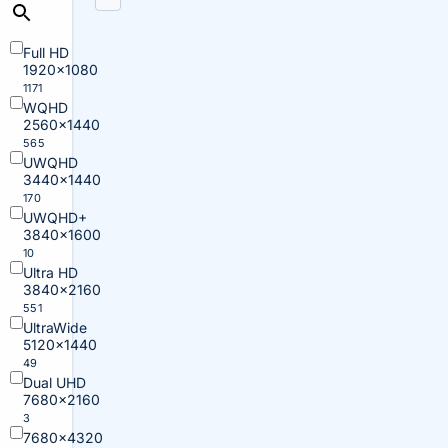
Full HD
1920×1080
1171
WQHD
2560×1440
565
UWQHD
3440×1440
170
UWQHD+
3840×1600
10
Ultra HD
3840×2160
551
UltraWide
5120×1440
49
Dual UHD
7680×2160
3
7680×4320