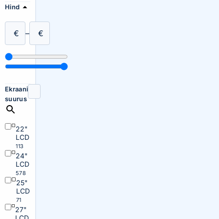
Hind
€
–
€
Ekraani
suurus
22"
LCD
113
24"
LCD
578
25"
LCD
71
27"
LCD