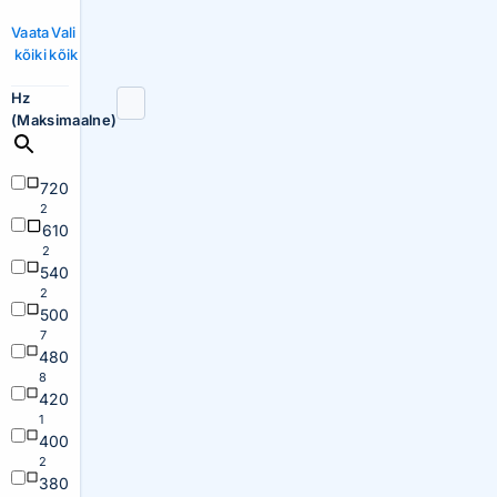
Vaata
Vali
kõiki
kõik
Hz
(Maksimaalne)
720
2
610
2
540
2
500
7
480
8
420
1
400
2
380