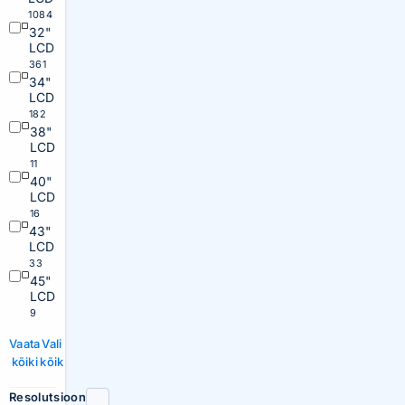
1084
32"
LCD
361
34"
LCD
182
38"
LCD
11
40"
LCD
16
43"
LCD
33
45"
LCD
9
Vaata
Vali
kõiki
kõik
Resolutsioon