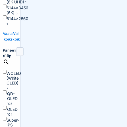
(8K UHD)
1
6144×3456
(6K)
3
6144×2560
1
Vaata
Vali
kõiki
kõik
Paneeli
tüüp
WOLED
(White
OLED)
7
QD-
OLED
105
OLED
104
Super-
IPS