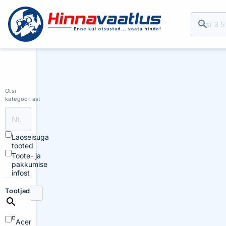
Otsi
kategooriast
Laoseisuga
tooted
Toote- ja
pakkumise
infost
Tootjad
Acer