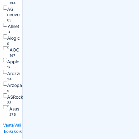
194
AG
neovo
65
Allnet
3
Alogic
9
AOC
147
Apple
17
Arozzi
24
Arzopa
5
ASRock
23
Asus
276
Vaata
Vali
kõiki
kõik