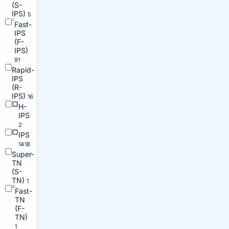
(S-
IPS)
5
Fast-
IPS
(F-
IPS)
91
Rapid-
IPS
(R-
IPS)
16
H-
IPS
2
IPS
1418
Super-
TN
(S-
TN)
1
Fast-
TN
(F-
TN)
1