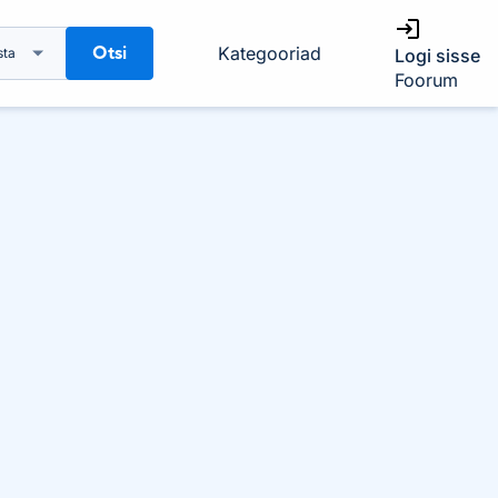
Otsi
Kategooriad
sta
Logi sisse
Foorum