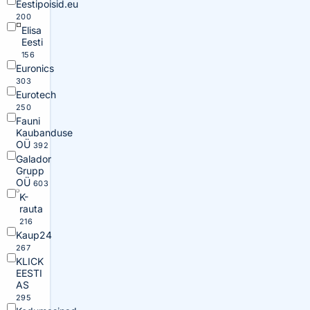
Eestipoisid.eu
200
Elisa
Eesti
156
Euronics
303
Eurotech
250
Fauni
Kaubanduse
OÜ
392
Galador
Grupp
OÜ
603
K-
rauta
216
Kaup24
267
KLICK
EESTI
AS
295