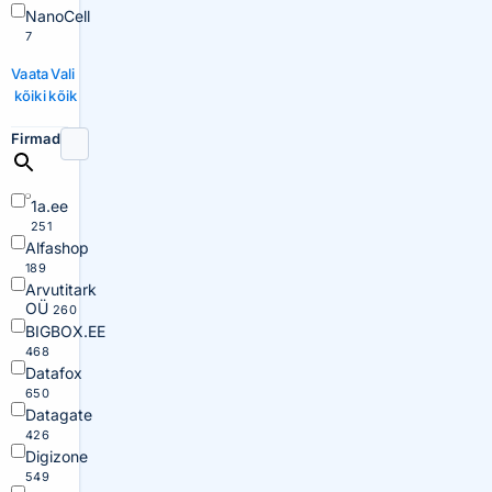
NanoCell
7
Vaata
Vali
kõiki
kõik
Firmad
1a.ee
251
Alfashop
189
Arvutitark
OÜ
260
BIGBOX.EE
468
Datafox
650
Datagate
426
Digizone
549