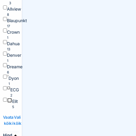
3
Allview
8
Blaupunkt
17
Crown
1
Dahua
13
Denver
1
Dreame
6
Dyon
1
ECG
2
Elit
5
Vaata
Vali
kõiki
kõik
Hind