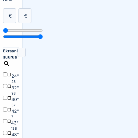
€
–
€
Ekraani
suurus
24"
28
32"
93
40"
37
42"
7
43"
138
48"