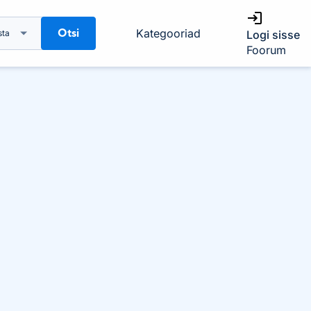
Otsi
Kategooriad
sta
Logi sisse
Foorum