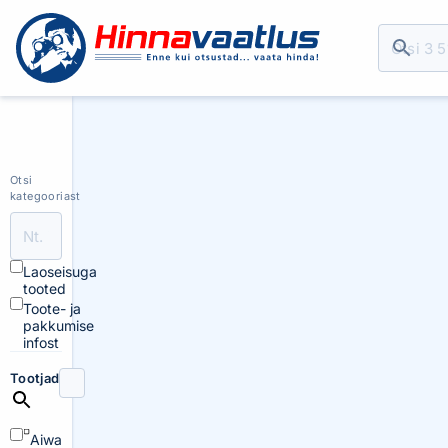
Otsi
kategooriast
Laoseisuga
tooted
Toote- ja
pakkumise
infost
Tootjad
Aiwa