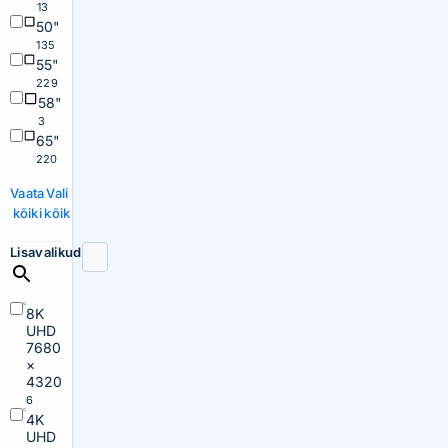
13
50"
135
55"
229
58"
3
65"
220
Vaata
Vali
kõiki
kõik
Lisavalikud
8K
UHD
7680
×
4320
6
4K
UHD