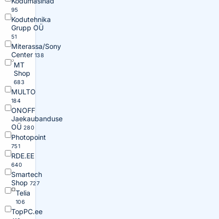
Kodumasinad
95
Kodutehnika
Grupp OÜ
51
Miterassa/Sony
Center
138
MT
Shop
683
MULTO
184
ONOFF
Jaekaubanduse
OÜ
280
Photopoint
751
RDE.EE
640
Smartech
Shop
727
Telia
106
TopPC.ee