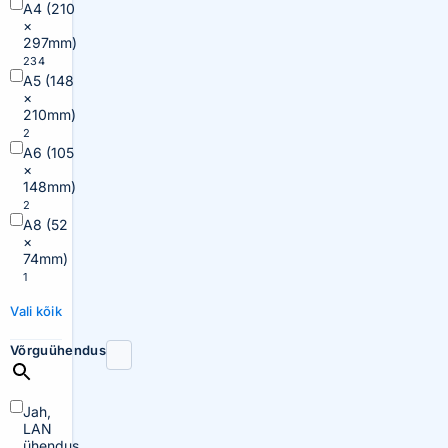
A4 (210
×
297mm)
234
A5 (148
×
210mm)
2
A6 (105
×
148mm)
2
A8 (52
×
74mm)
1
Vali kõik
Võrguühendus
Jah,
LAN
ühendus