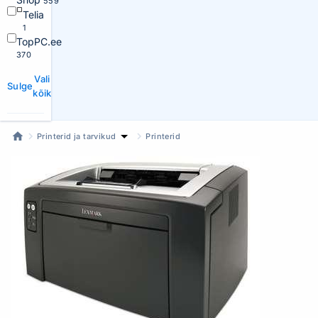
559
Telia
1
TopPC.ee
370
Vali
Sulge
kõik
Printerid ja tarvikud
Printerid