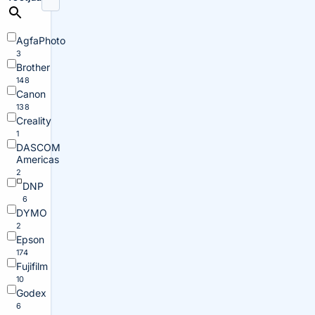
AgfaPhoto
3
Brother
148
Canon
138
Creality
1
DASCOM
Americas
2
DNP
6
DYMO
2
Epson
174
Fujifilm
10
Godex
6