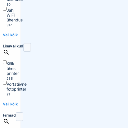
80
Jah,
WiFi
ühendus
317
Vali kõik
Lisavalikud
Kõik-
ühes
printer
285
Portatiivne
fotoprinter
21
Vali kõik
Firmad