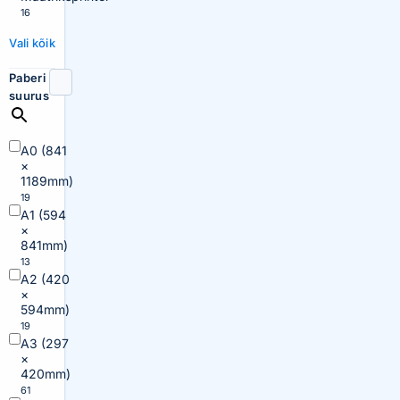
16
Vali kõik
Paberi
suurus
A0 (841
×
1189mm)
19
A1 (594
×
841mm)
13
A2 (420
×
594mm)
19
A3 (297
×
420mm)
61