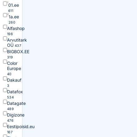
01.ee
611
1a.ee
260
Alfashop
196
Arvutitark
OÜ
437
BIGBOX.EE
319
Color
Europe
40
Dakauf
3
Datafox
534
Datagate
489
Digizone
476
Eestipoisid.eu
167