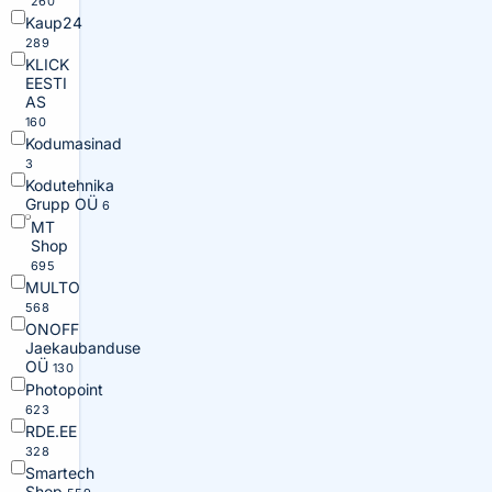
260
Kaup24
289
KLICK
EESTI
AS
160
Kodumasinad
3
Kodutehnika
Grupp OÜ
6
MT
Shop
695
MULTO
568
ONOFF
Jaekaubanduse
OÜ
130
Photopoint
623
RDE.EE
328
Smartech
Shop