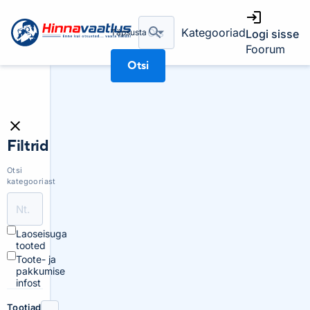
Kategooriad
Täpsusta
Logi sisse
Foorum
Otsi
Filtrid
Otsi
kategooriast
Laoseisuga
tooted
Toote- ja
pakkumise
infost
Tootjad