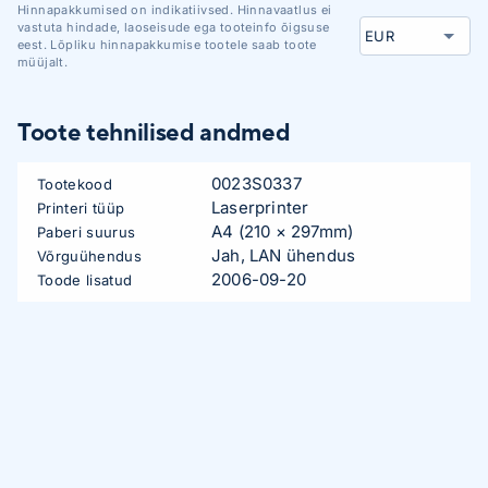
Hinnapakkumised on indikatiivsed. Hinnavaatlus ei
vastuta hindade, laoseisude ega tooteinfo õigsuse
eest. Lõpliku hinnapakkumise tootele saab toote
müüjalt.
Toote tehnilised andmed
0023S0337
Tootekood
Laserprinter
Printeri tüüp
A4 (210 × 297mm)
Paberi suurus
Jah, LAN ühendus
Võrguühendus
2006-09-20
Toode lisatud