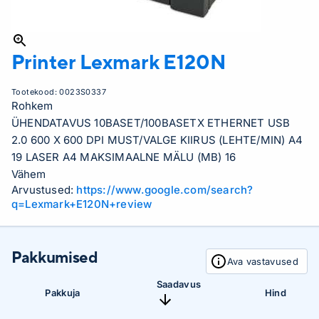
Printer Lexmark
E120N
Tootekood:
0023S0337
Rohkem
ÜHENDATAVUS 10BASET/100BASETX ETHERNET USB
2.0 600 X 600 DPI MUST/VALGE KIIRUS (LEHTE/MIN) A4
19 LASER A4 MAKSIMAALNE MÄLU (MB) 16
Vähem
Arvustused:
https://www.google.com/search?
q=Lexmark+E120N+review
Pakkumised
Ava vastavused
Saadavus
Pakkuja
Hind