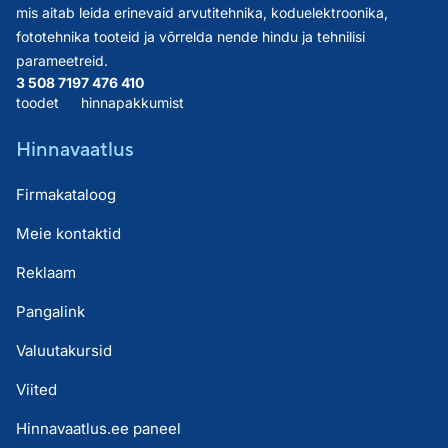
mis aitab leida erinevaid arvutitehnika, koduelektroonika,
fototehnika tooteid ja võrrelda nende hindu ja tehnilisi
parameetreid.
3 508 719
7 476 410
toodet
hinnapakkumist
Hinnavaatlus
Firmakataloog
Meie kontaktid
Reklaam
Pangalink
Valuutakursid
Viited
Hinnavaatlus.ee paneel