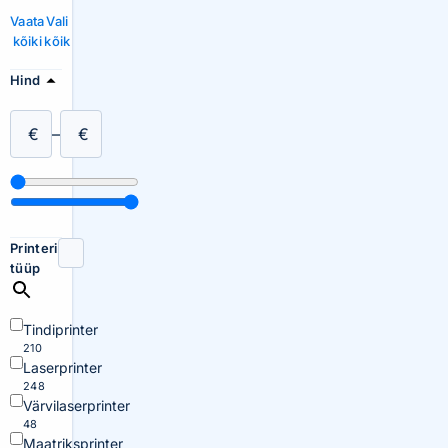
Vaata
Vali
kõiki
kõik
Hind
€
–
€
Printeri
tüüp
Tindiprinter
210
Laserprinter
248
Värvilaserprinter
48
Maatriksprinter