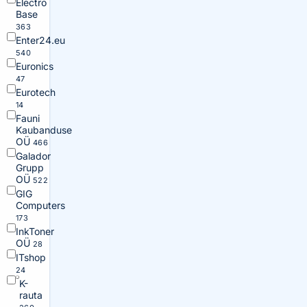
Electro
Base
363
Enter24.eu
540
Euronics
47
Eurotech
14
Fauni
Kaubanduse
OÜ
466
Galador
Grupp
OÜ
522
GIG
Computers
173
InkToner
OÜ
28
ITshop
24
K-
rauta